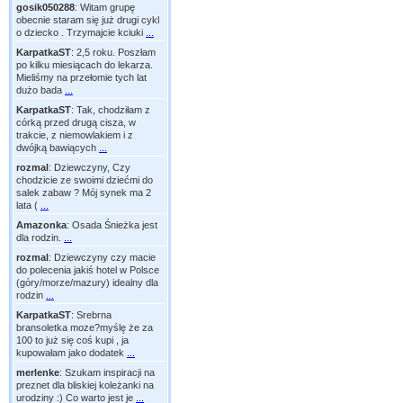
gosik050288
:
Witam grupę
obecnie staram się już drugi cykl
o dziecko . Trzymajcie kciuki
...
KarpatkaST
:
2,5 roku. Poszłam
po kilku miesiącach do lekarza.
Mieliśmy na przełomie tych lat
dużo bada
...
KarpatkaST
:
Tak, chodziłam z
córką przed drugą cisza, w
trakcie, z niemowlakiem i z
dwójką bawiących
...
rozmal
:
Dziewczyny, Czy
chodzicie ze swoimi dziećmi do
salek zabaw ? Mój synek ma 2
lata (
...
Amazonka
:
Osada Śnieżka jest
dla rodzin.
...
rozmal
:
Dziewczyny czy macie
do polecenia jakiś hotel w Polsce
(góry/morze/mazury) idealny dla
rodzin
...
KarpatkaST
:
Srebrna
bransoletka moze?myślę że za
100 to już się coś kupi , ja
kupowałam jako dodatek
...
merlenke
:
Szukam inspiracji na
preznet dla bliskiej koleżanki na
urodziny :) Co warto jest je
...