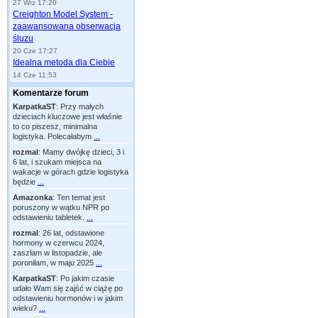
27 Wrz 17:20
Creighton Model System -
zaawansowana obserwacja
śluzu
20 Cze 17:27
Idealna metoda dla Ciebie
14 Cze 11:53
Komentarze forum
KarpatkaST
:
Przy małych
dzieciach kluczowe jest właśnie
to co piszesz, minimalna
logistyka. Polecałabym
...
rozmal
:
Mamy dwójkę dzieci, 3 i
6 lat, i szukam miejsca na
wakacje w górach gdzie logistyka
będzie
...
Amazonka
:
Ten temat jest
poruszony w wątku NPR po
odstawieniu tabletek.
...
rozmal
:
26 lat, odstawione
hormony w czerwcu 2024,
zaszłam w listopadzie, ale
poroniłam, w maju 2025
...
KarpatkaST
:
Po jakim czasie
udało Wam się zajść w ciążę po
odstawieniu hormonów i w jakim
wieku?
...