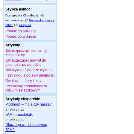
Szybka pomoc!
Coś sprawia Ci trudność, nie
rozumiesz opcji?
Napisz do pomocy
28dni
lub
eksperta
.
Pomoc do aplikacji
Pomoc do wykresu
Artykuły
Jak rozpocząć obserwacje
temperatury
Jak rozpoznać powrót do
płodności po porodzie
Jak wykonać analizę wykresu
Fazy cyklu a objawy płodności
Owulacja – fakty i mity
Przemiany hormonalne w
cyklu miesiączkowym
Artykuły eksperckie
Płodność – moja czy nasza?
27 Wrz 17:22
FAM i... nastolatki
27 Wrz 17:21
Dlaczego warto stosować
FAM?