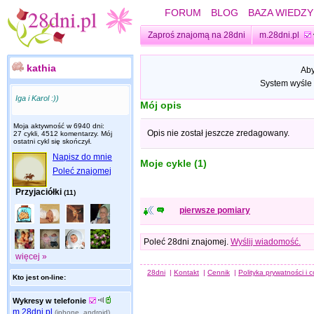
FORUM
BLOG
BAZA WIEDZY
Zaproś znajomą na 28dni
m.28dni.pl
kathia
Aby
System wyśle 
Iga i Karol :))
Mój opis
Moja aktywność w 6940 dni:
Opis nie został jeszcze zredagowany.
27 cykli, 4512 komentarzy. Mój
ostatni cykl się skończył.
Napisz do mnie
Moje cykle (1)
Poleć znajomej
Przyjaciółki
(11)
pierwsze pomiary
Poleć 28dni znajomej.
Wyślij wiadomość.
więcej »
28dni
|
Kontakt
|
Cennik
|
Polityka prywatności i 
Kto jest on-line:
Wykresy w telefonie
m.28dni.pl
(iphone, android)