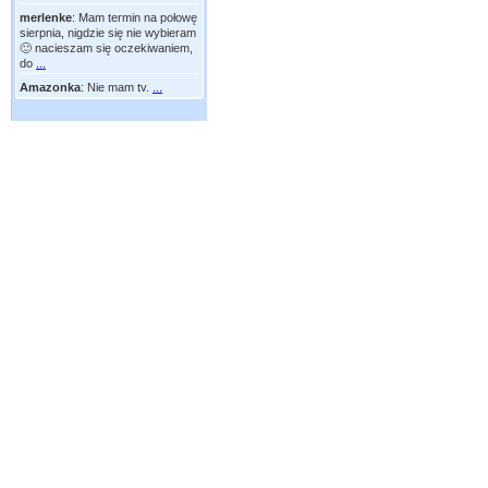
merlenke
:
Mam termin na połowę
sierpnia, nigdzie się nie wybieram
🙂 nacieszam się oczekiwaniem,
do
...
Amazonka
:
Nie mam tv.
...