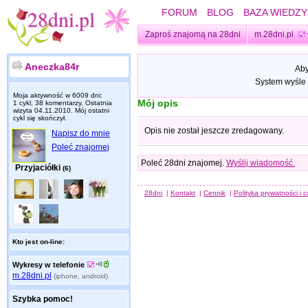
FORUM
BLOG
BAZA WIEDZY
Zaproś znajomą na 28dni
m.28dni.pl
Aneczka84r
Aby
System wyśle 
Moja aktywność w 6009 dni:
Mój opis
1 cykl, 38 komentarzy. Ostatnia
wizyta
04.11.2010
. Mój ostatni
cykl się skończył.
Opis nie został jeszcze zredagowany.
Napisz do mnie
Poleć znajomej
Poleć 28dni znajomej.
Wyślij wiadomość.
Przyjaciółki
(6)
28dni
|
Kontakt
|
Cennik
|
Polityka prywatności i 
Kto jest on-line:
Wykresy w telefonie
m.28dni.pl
(iphone, android)
Szybka pomoc!