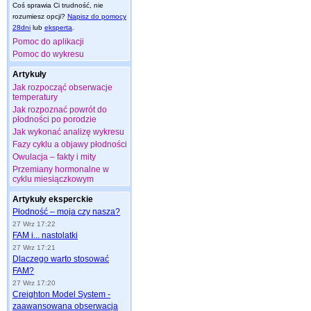
Coś sprawia Ci trudność, nie
rozumiesz opcji?
Napisz do pomocy
28dni
lub
eksperta
.
Pomoc do aplikacji
Pomoc do wykresu
Artykuły
Jak rozpocząć obserwacje
temperatury
Jak rozpoznać powrót do
płodności po porodzie
Jak wykonać analizę wykresu
Fazy cyklu a objawy płodności
Owulacja – fakty i mity
Przemiany hormonalne w
cyklu miesiączkowym
Artykuły eksperckie
Płodność – moja czy nasza?
27 Wrz 17:22
FAM i... nastolatki
27 Wrz 17:21
Dlaczego warto stosować
FAM?
27 Wrz 17:20
Creighton Model System -
zaawansowana obserwacja