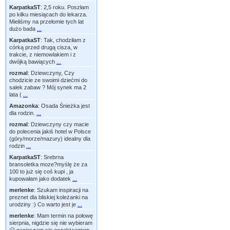
KarpatkaST
:
2,5 roku. Poszłam
po kilku miesiącach do lekarza.
Mieliśmy na przełomie tych lat
dużo bada
...
KarpatkaST
:
Tak, chodziłam z
córką przed drugą cisza, w
trakcie, z niemowlakiem i z
dwójką bawiących
...
rozmal
:
Dziewczyny, Czy
chodzicie ze swoimi dziećmi do
salek zabaw ? Mój synek ma 2
lata (
...
Amazonka
:
Osada Śnieżka jest
dla rodzin.
...
rozmal
:
Dziewczyny czy macie
do polecenia jakiś hotel w Polsce
(góry/morze/mazury) idealny dla
rodzin
...
KarpatkaST
:
Srebrna
bransoletka moze?myślę że za
100 to już się coś kupi , ja
kupowałam jako dodatek
...
merlenke
:
Szukam inspiracji na
preznet dla bliskiej koleżanki na
urodziny :) Co warto jest je
...
merlenke
:
Mam termin na połowę
sierpnia, nigdzie się nie wybieram