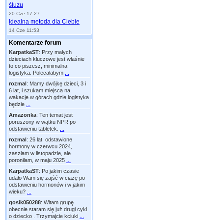
śluzu
20 Cze 17:27
Idealna metoda dla Ciebie
14 Cze 11:53
Komentarze forum
KarpatkaST
:
Przy małych
dzieciach kluczowe jest właśnie
to co piszesz, minimalna
logistyka. Polecałabym
...
rozmal
:
Mamy dwójkę dzieci, 3 i
6 lat, i szukam miejsca na
wakacje w górach gdzie logistyka
będzie
...
Amazonka
:
Ten temat jest
poruszony w wątku NPR po
odstawieniu tabletek.
...
rozmal
:
26 lat, odstawione
hormony w czerwcu 2024,
zaszłam w listopadzie, ale
poroniłam, w maju 2025
...
KarpatkaST
:
Po jakim czasie
udało Wam się zajść w ciążę po
odstawieniu hormonów i w jakim
wieku?
...
gosik050288
:
Witam grupę
obecnie staram się już drugi cykl
o dziecko . Trzymajcie kciuki
...