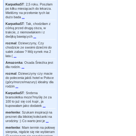
KarpatkaST
:
2,5 roku. Poszłam
po kilku miesiącach do lekarza.
Mieliśmy na przełomie tych lat
dużo bada
...
KarpatkaST
:
Tak, chodziłam z
córką przed drugą cisza, w
trakcie, z niemowlakiem i z
dwójką bawiących
...
rozmal
:
Dziewczyny, Czy
chodzicie ze swoimi dziećmi do
salek zabaw ? Mój synek ma 2
lata (
...
Amazonka
:
Osada Śnieżka jest
dla rodzin.
...
rozmal
:
Dziewczyny czy macie
do polecenia jakiś hotel w Polsce
(góry/morze/mazury) idealny dla
rodzin
...
KarpatkaST
:
Srebrna
bransoletka moze?myślę że za
100 to już się coś kupi , ja
kupowałam jako dodatek
...
merlenke
:
Szukam inspiracji na
preznet dla bliskiej koleżanki na
urodziny :) Co warto jest je
...
merlenke
:
Mam termin na połowę
sierpnia, nigdzie się nie wybieram