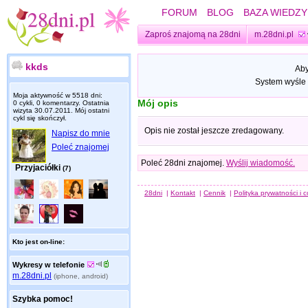
FORUM
BLOG
BAZA WIEDZY
Zaproś znajomą na 28dni
m.28dni.pl
kkds
Aby
System wyśle 
Moja aktywność w 5518 dni:
Mój opis
0 cykli, 0 komentarzy. Ostatnia
wizyta
30.07.2011
. Mój ostatni
cykl się skończył.
Opis nie został jeszcze zredagowany.
Napisz do mnie
Poleć znajomej
Poleć 28dni znajomej.
Wyślij wiadomość.
Przyjaciółki
(7)
28dni
|
Kontakt
|
Cennik
|
Polityka prywatności i 
Kto jest on-line:
Wykresy w telefonie
m.28dni.pl
(iphone, android)
Szybka pomoc!