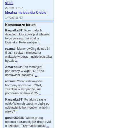
śluzu
20 Cze 17:27
Idealna metoda dla Ciebie
14 Cze 11:53
Komentarze forum
KarpatkaST
:
Przy małych
dzieciach kluczowe jest właśnie
to co piszesz, minimalna
logistyka. Polecałabym
...
rozmal
:
Mamy dwójkę dzieci, 3 i
6 lat, i szukam miejsca na
wakacje w górach gdzie logistyka
będzie
...
Amazonka
:
Ten temat jest
poruszony w wątku NPR po
odstawieniu tabletek.
...
rozmal
:
26 lat, odstawione
hormony w czerwcu 2024,
zaszłam w listopadzie, ale
poroniłam, w maju 2025
...
KarpatkaST
:
Po jakim czasie
udało Wam się zajść w ciążę po
odstawieniu hormonów i w jakim
wieku?
...
gosik050288
:
Witam grupę
obecnie staram się już drugi cykl
o dziecko . Trzymajcie kciuki
...