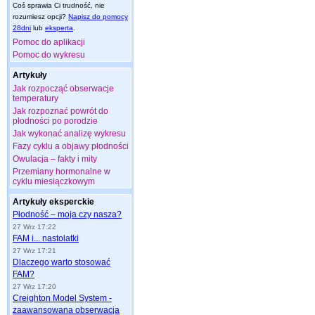
Coś sprawia Ci trudność, nie
rozumiesz opcji?
Napisz do pomocy
28dni
lub
eksperta
.
Pomoc do aplikacji
Pomoc do wykresu
Artykuły
Jak rozpocząć obserwacje
temperatury
Jak rozpoznać powrót do
płodności po porodzie
Jak wykonać analizę wykresu
Fazy cyklu a objawy płodności
Owulacja – fakty i mity
Przemiany hormonalne w
cyklu miesiączkowym
Artykuły eksperckie
Płodność – moja czy nasza?
27 Wrz 17:22
FAM i... nastolatki
27 Wrz 17:21
Dlaczego warto stosować
FAM?
27 Wrz 17:20
Creighton Model System -
zaawansowana obserwacja