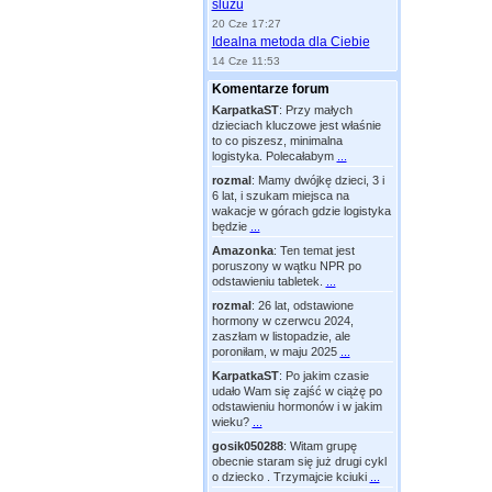
śluzu
20 Cze 17:27
Idealna metoda dla Ciebie
14 Cze 11:53
Komentarze forum
KarpatkaST
:
Przy małych
dzieciach kluczowe jest właśnie
to co piszesz, minimalna
logistyka. Polecałabym
...
rozmal
:
Mamy dwójkę dzieci, 3 i
6 lat, i szukam miejsca na
wakacje w górach gdzie logistyka
będzie
...
Amazonka
:
Ten temat jest
poruszony w wątku NPR po
odstawieniu tabletek.
...
rozmal
:
26 lat, odstawione
hormony w czerwcu 2024,
zaszłam w listopadzie, ale
poroniłam, w maju 2025
...
KarpatkaST
:
Po jakim czasie
udało Wam się zajść w ciążę po
odstawieniu hormonów i w jakim
wieku?
...
gosik050288
:
Witam grupę
obecnie staram się już drugi cykl
o dziecko . Trzymajcie kciuki
...