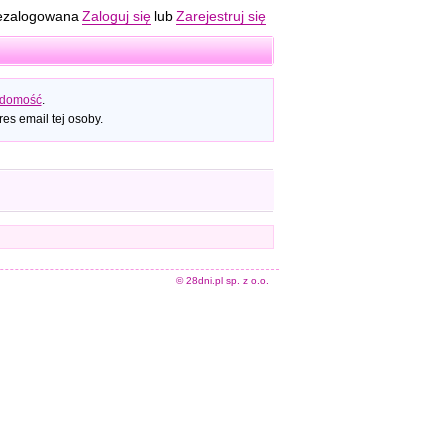
ezalogowana
Zaloguj się
lub
Zarejestruj się
adomość
.
es email tej osoby.
© 28dni.pl sp. z o.o.