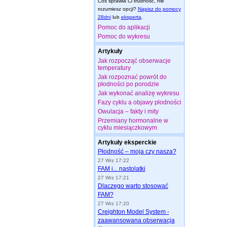
Coś sprawia Ci trudność, nie
rozumiesz opcji?
Napisz do pomocy
28dni
lub
eksperta
.
Pomoc do aplikacji
Pomoc do wykresu
Artykuły
Jak rozpocząć obserwacje
temperatury
Jak rozpoznać powrót do
płodności po porodzie
Jak wykonać analizę wykresu
Fazy cyklu a objawy płodności
Owulacja – fakty i mity
Przemiany hormonalne w
cyklu miesiączkowym
Artykuły eksperckie
Płodność – moja czy nasza?
27 Wrz 17:22
FAM i... nastolatki
27 Wrz 17:21
Dlaczego warto stosować
FAM?
27 Wrz 17:20
Creighton Model System -
zaawansowana obserwacja