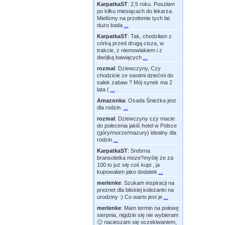
KarpatkaST
:
2,5 roku. Poszłam
po kilku miesiącach do lekarza.
Mieliśmy na przełomie tych lat
dużo bada
...
KarpatkaST
:
Tak, chodziłam z
córką przed drugą cisza, w
trakcie, z niemowlakiem i z
dwójką bawiących
...
rozmal
:
Dziewczyny, Czy
chodzicie ze swoimi dziećmi do
salek zabaw ? Mój synek ma 2
lata (
...
Amazonka
:
Osada Śnieżka jest
dla rodzin.
...
rozmal
:
Dziewczyny czy macie
do polecenia jakiś hotel w Polsce
(góry/morze/mazury) idealny dla
rodzin
...
KarpatkaST
:
Srebrna
bransoletka moze?myślę że za
100 to już się coś kupi , ja
kupowałam jako dodatek
...
merlenke
:
Szukam inspiracji na
preznet dla bliskiej koleżanki na
urodziny :) Co warto jest je
...
merlenke
:
Mam termin na połowę
sierpnia, nigdzie się nie wybieram
🙂 nacieszam się oczekiwaniem,