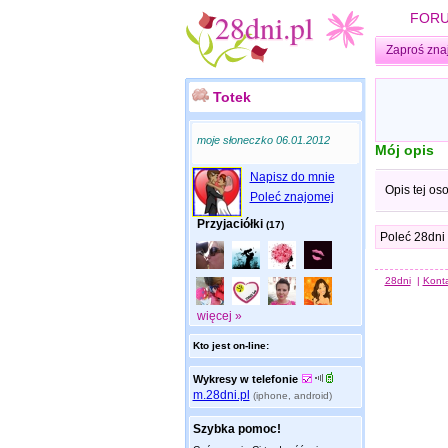
FOR
Zaproś zna
Totek
moje słoneczko 06.01.2012
Mój opis
Napisz do mnie
Opis tej os
Poleć znajomej
Przyjaciółki
(17)
Poleć 28dni
28dni
|
Kont
więcej »
Kto jest on-line:
Wykresy w telefonie
m.28dni.pl
(iphone, android)
Szybka pomoc!