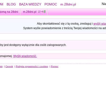
Ni
UM
BLOG
BAZA WIEDZY
POMOC
m.28dni.pl
jomą na 28dni
m.28dni.pl
Aby skontaktować się z tą osobą, zredaguj i
wyślij wi
System wyśle powiadomienie z treścią Twojej wiadomości na adr
oby jest dostępny wyłącznie dla osób zalogowanych.
 znajomej.
Wyślij wiadomość.
akt
|
Cennik
|
Polityka prywatności i cookies
|
Pomoc