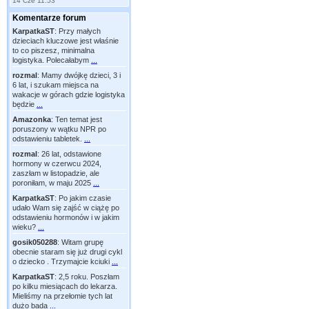
14 Cze 11:53
Komentarze forum
KarpatkaST
:
Przy małych
dzieciach kluczowe jest właśnie
to co piszesz, minimalna
logistyka. Polecałabym
...
rozmal
:
Mamy dwójkę dzieci, 3 i
6 lat, i szukam miejsca na
wakacje w górach gdzie logistyka
będzie
...
Amazonka
:
Ten temat jest
poruszony w wątku NPR po
odstawieniu tabletek.
...
rozmal
:
26 lat, odstawione
hormony w czerwcu 2024,
zaszłam w listopadzie, ale
poroniłam, w maju 2025
...
KarpatkaST
:
Po jakim czasie
udało Wam się zajść w ciążę po
odstawieniu hormonów i w jakim
wieku?
...
gosik050288
:
Witam grupę
obecnie staram się już drugi cykl
o dziecko . Trzymajcie kciuki
...
KarpatkaST
:
2,5 roku. Poszłam
po kilku miesiącach do lekarza.
Mieliśmy na przełomie tych lat
dużo bada
...