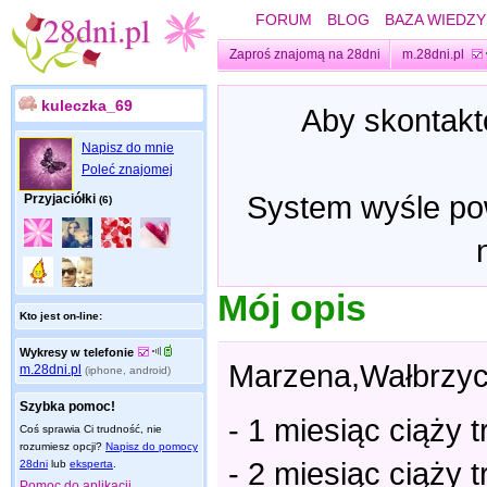
FORUM
BLOG
BAZA WIEDZY
Zaproś znajomą na 28dni
m.28dni.pl
kuleczka_69
Aby skontakt
Napisz do mnie
Poleć znajomej
System wyśle pow
Przyjaciółki
(6)
Mój opis
Kto jest on-line:
Wykresy w telefonie
Marzena,Wałbrzyc
m.28dni.pl
(iphone, android)
Szybka pomoc!
- 1 miesiąc ciąży 
Coś sprawia Ci trudność, nie
rozumiesz opcji?
Napisz do pomocy
- 2 miesiąc ciąży 
28dni
lub
eksperta
.
Pomoc do aplikacji