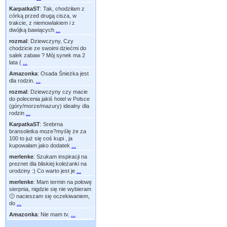
KarpatkaST
:
Tak, chodziłam z
córką przed drugą cisza, w
trakcie, z niemowlakiem i z
dwójką bawiących
...
rozmal
:
Dziewczyny, Czy
chodzicie ze swoimi dziećmi do
salek zabaw ? Mój synek ma 2
lata (
...
Amazonka
:
Osada Śnieżka jest
dla rodzin.
...
rozmal
:
Dziewczyny czy macie
do polecenia jakiś hotel w Polsce
(góry/morze/mazury) idealny dla
rodzin
...
KarpatkaST
:
Srebrna
bransoletka moze?myślę że za
100 to już się coś kupi , ja
kupowałam jako dodatek
...
merlenke
:
Szukam inspiracji na
preznet dla bliskiej koleżanki na
urodziny :) Co warto jest je
...
merlenke
:
Mam termin na połowę
sierpnia, nigdzie się nie wybieram
🙂 nacieszam się oczekiwaniem,
do
...
Amazonka
:
Nie mam tv.
...