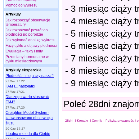
Pomoc do wykresu
- 3 miesiąc ciąży 
Artykuły
- 4 miesiąc ciąży 
Jak rozpocząć obserwacje
temperatury
Jak rozpoznać powrót do
- 5 miesiąc ciąży 
płodności po porodzie
Jak wykonać analizę wykresu
- 6 miesiąc ciąży 
Fazy cyklu a objawy płodności
Owulacja – fakty i mity
- 7 miesiąc ciąży 
Przemiany hormonalne w
cyklu miesiączkowym
- 8 miesiąc ciąży 
Artykuły eksperckie
Płodność – moja czy nasza?
- 9 miesiąc ciąży 
27 Wrz 17:22
FAM i... nastolatki
27 Wrz 17:21
Dlaczego warto stosować
Poleć 28dni znajo
FAM?
27 Wrz 17:20
Creighton Model System -
zaawansowana obserwacja
28dni
|
Kontakt
|
Cennik
|
Polityka prywatności i 
śluzu
20 Cze 17:27
Idealna metoda dla Ciebie