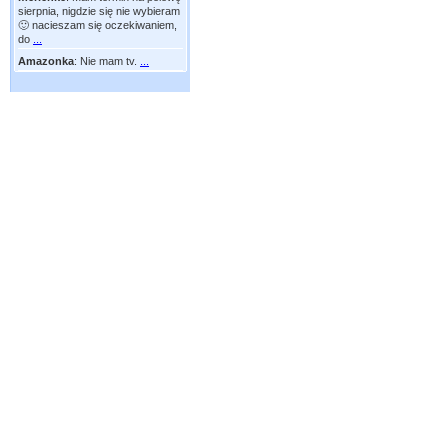
sierpnia, nigdzie się nie wybieram
🙂 nacieszam się oczekiwaniem,
do
...
Amazonka
:
Nie mam tv.
...