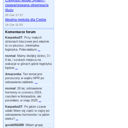
Creighton Model System -
zaawansowana obserwacja
śluzu
20 Cze 17:27
Idealna metoda dla Ciebie
14 Cze 11:53
Komentarze forum
KarpatkaST
:
Przy małych
dzieciach kluczowe jest właśnie
to co piszesz, minimalna
logistyka. Polecałabym
...
rozmal
:
Mamy dwójkę dzieci, 3 i
6 lat, i szukam miejsca na
wakacje w górach gdzie logistyka
będzie
...
Amazonka
:
Ten temat jest
poruszony w wątku NPR po
odstawieniu tabletek.
...
rozmal
:
26 lat, odstawione
hormony w czerwcu 2024,
zaszłam w listopadzie, ale
poroniłam, w maju 2025
...
KarpatkaST
:
Po jakim czasie
udało Wam się zajść w ciążę po
odstawieniu hormonów i w jakim
wieku?
...
gosik050288
:
Witam grupę