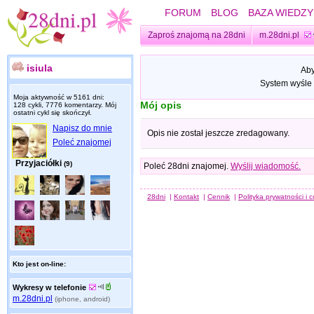
FORUM
BLOG
BAZA WIEDZY
Zaproś znajomą na 28dni
m.28dni.pl
isiula
Aby
System wyśle 
Moja aktywność w 5161 dni:
Mój opis
128 cykli, 7776 komentarzy. Mój
ostatni cykl się skończył.
Napisz do mnie
Opis nie został jeszcze zredagowany.
Poleć znajomej
Przyjaciółki
(9)
Poleć 28dni znajomej.
Wyślij wiadomość.
28dni
|
Kontakt
|
Cennik
|
Polityka prywatności i 
Kto jest on-line:
Wykresy w telefonie
m.28dni.pl
(iphone, android)