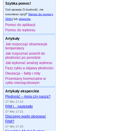
Szybka pomoc!
Coś sprawia Ci trudność, nie
rozumiesz opcji?
Napisz do pomocy
28dni
lub
eksperta
.
Pomoc do aplikacji
Pomoc do wykresu
Artykuły
Jak rozpocząć obserwacje
temperatury
Jak rozpoznać powrót do
płodności po porodzie
Jak wykonać analizę wykresu
Fazy cyklu a objawy płodności
Owulacja – fakty i mity
Przemiany hormonalne w
cyklu miesiączkowym
Artykuły eksperckie
Płodność – moja czy nasza?
27 Wrz 17:22
FAM i... nastolatki
27 Wrz 17:21
Dlaczego warto stosować
FAM?
27 Wrz 17:20