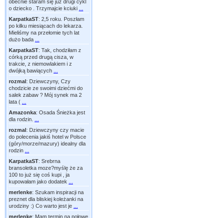
obecnie staram się już drugi cykl
o dziecko . Trzymajcie kciuki
...
KarpatkaST
:
2,5 roku. Poszłam
po kilku miesiącach do lekarza.
Mieliśmy na przełomie tych lat
dużo bada
...
KarpatkaST
:
Tak, chodziłam z
córką przed drugą cisza, w
trakcie, z niemowlakiem i z
dwójką bawiących
...
rozmal
:
Dziewczyny, Czy
chodzicie ze swoimi dziećmi do
salek zabaw ? Mój synek ma 2
lata (
...
Amazonka
:
Osada Śnieżka jest
dla rodzin.
...
rozmal
:
Dziewczyny czy macie
do polecenia jakiś hotel w Polsce
(góry/morze/mazury) idealny dla
rodzin
...
KarpatkaST
:
Srebrna
bransoletka moze?myślę że za
100 to już się coś kupi , ja
kupowałam jako dodatek
...
merlenke
:
Szukam inspiracji na
preznet dla bliskiej koleżanki na
urodziny :) Co warto jest je
...
merlenke
:
Mam termin na połowę