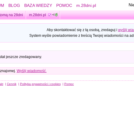
Ni
UM
BLOG
BAZA WIEDZY
POMOC
m.28dni.pl
jomą na 28dni
m.28dni.pl
Aby skontaktować się z tą osobą, zredaguj i
wyślij wi
System wyśle powiadomienie z treścią Twojej wiadomości na adr
stał jeszcze zredagowany.
 znajomej.
Wyślij wiadomość.
akt
|
Cennik
|
Polityka prywatności i cookies
|
Pomoc