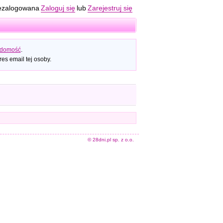
ezalogowana
Zaloguj się
lub
Zarejestruj się
adomość
.
es email tej osoby.
© 28dni.pl sp. z o.o.