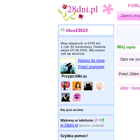
FOR
Zaproś zna
lilus23623
Moja aktywność w 6765 dni:
Mój opis
1 cykl, 82 komentarzy. Ostatnia
wizyta
05.06.2020
. Mój ostatni
cykl się skończył.
Opis nie zo
Napisz do mnie
Poleć znajomej
Poleć 28dni
Przyjaciółki
(6)
28dni
|
Kont
Kto jest on-line:
Wykresy w telefonie
m.28dni.pl
(iphone, android)
Szybka pomoc!