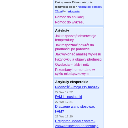
Coś sprawia Ci trudność, nie
rozumiesz opcji?
Napisz do pomocy
28dni
lub
eksperta
.
Pomoc do aplikacji
Pomoc do wykresu
Artykuły
Jak rozpocząć obserwacje
temperatury
Jak rozpoznać powrót do
płodności po porodzie
Jak wykonać analizę wykresu
Fazy cyklu a objawy płodności
Owulacja – fakty i mity
Przemiany hormonalne w
cyklu miesiączkowym
Artykuły eksperckie
Płodność – moja czy nasza?
27 Wrz 17:22
FAM i... nastolatki
27 Wrz 17:21
Dlaczego warto stosować
FAM?
27 Wrz 17:20
Creighton Model System -
zaawansowana obserwacja