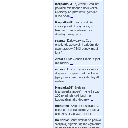
KarpatkaST
:
2,5 roku. Poszłam
po kilku miesiącach do lekarza.
Mieliśmy na przełomie tych lat
dużo bada
...
KarpatkaST
:
Tak, chodziłam z
córką przed drugą cisza, w
trakcie, z niemowlakiem i z
dwójką bawiących
...
rozmal
:
Dziewczyny, Czy
chodzicie ze swoimi dziećmi do
salek zabaw ? Mój synek ma 2
lata (
...
Amazonka
:
Osada Śnieżka jest
dla rodzin.
...
rozmal
:
Dziewczyny czy macie
do polecenia jakiś hotel w Polsce
(góry/morze/mazury) idealny dla
rodzin
...
KarpatkaST
:
Srebrna
bransoletka moze?myślę że za
100 to już się coś kupi , ja
kupowałam jako dodatek
...
merlenke
:
Szukam inspiracji na
preznet dla bliskiej koleżanki na
urodziny :) Co warto jest je
...
merlenke
:
Mam termin na połowę
sierpnia, nigdzie się nie wybieram