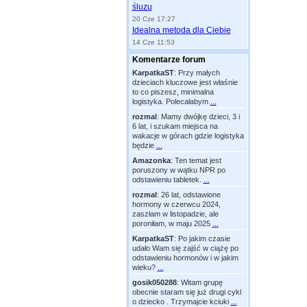
śluzu
20 Cze 17:27
Idealna metoda dla Ciebie
14 Cze 11:53
Komentarze forum
KarpatkaST
:
Przy małych
dzieciach kluczowe jest właśnie
to co piszesz, minimalna
logistyka. Polecałabym
...
rozmal
:
Mamy dwójkę dzieci, 3 i
6 lat, i szukam miejsca na
wakacje w górach gdzie logistyka
będzie
...
Amazonka
:
Ten temat jest
poruszony w wątku NPR po
odstawieniu tabletek.
...
rozmal
:
26 lat, odstawione
hormony w czerwcu 2024,
zaszłam w listopadzie, ale
poroniłam, w maju 2025
...
KarpatkaST
:
Po jakim czasie
udało Wam się zajść w ciążę po
odstawieniu hormonów i w jakim
wieku?
...
gosik050288
:
Witam grupę
obecnie staram się już drugi cykl
o dziecko . Trzymajcie kciuki
...