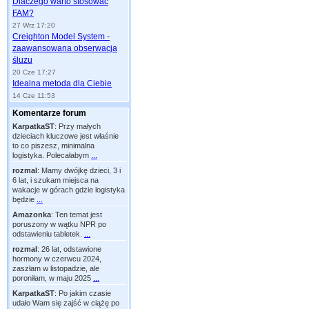
Dlaczego warto stosować
FAM?
27 Wrz 17:20
Creighton Model System -
zaawansowana obserwacja
śluzu
20 Cze 17:27
Idealna metoda dla Ciebie
14 Cze 11:53
Komentarze forum
KarpatkaST
:
Przy małych
dzieciach kluczowe jest właśnie
to co piszesz, minimalna
logistyka. Polecałabym
...
rozmal
:
Mamy dwójkę dzieci, 3 i
6 lat, i szukam miejsca na
wakacje w górach gdzie logistyka
będzie
...
Amazonka
:
Ten temat jest
poruszony w wątku NPR po
odstawieniu tabletek.
...
rozmal
:
26 lat, odstawione
hormony w czerwcu 2024,
zaszłam w listopadzie, ale
poroniłam, w maju 2025
...
KarpatkaST
:
Po jakim czasie
udało Wam się zajść w ciążę po