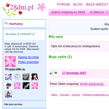
FORUM
BLOG
BAZA WIEDZY
Zaproś znajomą na 28dni
m.28dni.pl
martawy
Aby
System wyśle 
Skrzatek [*] 14/6/2007 [*]
Mój opis
Moja aktywność w 6833 dni:
Opis nie został jeszcze zredagowany.
1 cykl, 4 komentarzy. Ostatnia
wizyta
04.04.2009
. Mój ostatni
cykl się skończył.
Moje cykle (1)
Napisz do mnie
Poleć znajomej
Przyjaciółki
(9)
17 listopada 2007
Poleć 28dni znajomej.
Wyślij wiadomość.
28dni
|
Kontakt
|
Cennik
|
Polityka prywatności i 
Kto jest on-line: