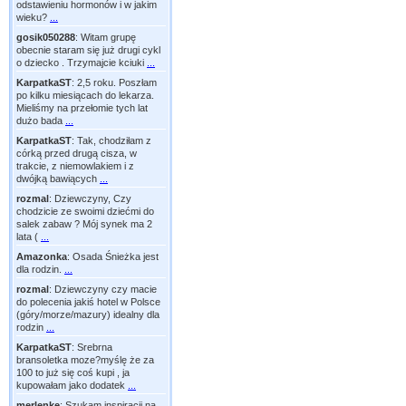
odstawieniu hormonów i w jakim
wieku?
...
gosik050288
:
Witam grupę
obecnie staram się już drugi cykl
o dziecko . Trzymajcie kciuki
...
KarpatkaST
:
2,5 roku. Poszłam
po kilku miesiącach do lekarza.
Mieliśmy na przełomie tych lat
dużo bada
...
KarpatkaST
:
Tak, chodziłam z
córką przed drugą cisza, w
trakcie, z niemowlakiem i z
dwójką bawiących
...
rozmal
:
Dziewczyny, Czy
chodzicie ze swoimi dziećmi do
salek zabaw ? Mój synek ma 2
lata (
...
Amazonka
:
Osada Śnieżka jest
dla rodzin.
...
rozmal
:
Dziewczyny czy macie
do polecenia jakiś hotel w Polsce
(góry/morze/mazury) idealny dla
rodzin
...
KarpatkaST
:
Srebrna
bransoletka moze?myślę że za
100 to już się coś kupi , ja
kupowałam jako dodatek
...
merlenke
:
Szukam inspiracji na