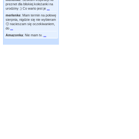
preznet dla bliskiej koleżanki na
urodziny :) Co warto jest je
...
merlenke
:
Mam termin na połowę
sierpnia, nigdzie się nie wybieram
🙂 nacieszam się oczekiwaniem,
do
...
Amazonka
:
Nie mam tv.
...