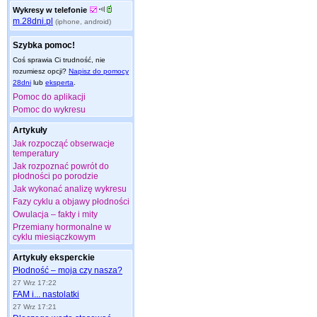
Wykresy w telefonie
m.28dni.pl
(iphone, android)
Szybka pomoc!
Coś sprawia Ci trudność, nie
rozumiesz opcji?
Napisz do pomocy
28dni
lub
eksperta
.
Pomoc do aplikacji
Pomoc do wykresu
Artykuły
Jak rozpocząć obserwacje
temperatury
Jak rozpoznać powrót do
płodności po porodzie
Jak wykonać analizę wykresu
Fazy cyklu a objawy płodności
Owulacja – fakty i mity
Przemiany hormonalne w
cyklu miesiączkowym
Artykuły eksperckie
Płodność – moja czy nasza?
27 Wrz 17:22
FAM i... nastolatki
27 Wrz 17:21