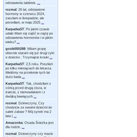
odstawieniu tabletek.
...
rozmal
:
26 lat, odstawione
hormony w czerwcu 2024,
zaszłam w listopadzie, ale
poroniłam, w maju 2025
...
KarpatkaST
:
Po jakim czasie
udało Wam się zajść w ciążę po
odstawieniu hormonów i w jakim
wieku?
...
gosik050288
:
Witam grupę
obecnie staram się już drugi cykl
o dziecko . Trzymajcie kciuki
...
KarpatkaST
:
2,5 roku. Poszłam
po kilku miesiącach do lekarza.
Mieliśmy na przełomie tych lat
dużo bada
...
KarpatkaST
:
Tak, chodziłam z
córką przed drugą cisza, w
trakcie, z niemowlakiem i z
dwójką bawiących
...
rozmal
:
Dziewczyny, Czy
chodzicie ze swoimi dziećmi do
salek zabaw ? Mój synek ma 2
lata (
...
Amazonka
:
Osada Śnieżka jest
dla rodzin.
...
rozmal
:
Dziewczyny czy macie