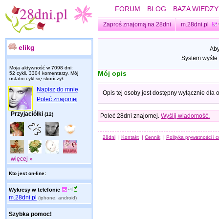
FORUM
BLOG
BAZA WIEDZY
Zaproś znajomą na 28dni
m.28dni.pl
elikg
Aby
System wyśle 
Moja aktywność w 7098 dni:
Mój opis
52 cykli, 3304 komentarzy. Mój
ostatni cykl się skończył.
Napisz do mnie
Opis tej osoby jest dostępny wyłącznie dla
Poleć znajomej
Przyjaciółki
(12)
Poleć 28dni znajomej.
Wyślij wiadomość.
28dni
|
Kontakt
|
Cennik
|
Polityka prywatności i 
więcej »
Kto jest on-line:
Wykresy w telefonie
m.28dni.pl
(iphone, android)
Szybka pomoc!