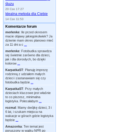
śluzu
20 Cze 17:27
Idealna metoda dla Ciebie
14 Cze 11:53
Komentarze forum
merlenke
:
Ile przed okresem
macie objawy jakiegokolwiek? Ja
dziwnie mam okres planowo mieć
za 11 dni a c
...
merlenke
:
Fotobudka sprawdza
się świetnie zarówno dla dzieci,
jak i dla dorosłych, bo dzięki
kolorow
...
KarpatkaST
:
Planuję imprezę
rodzinną z udziałem małych
dzieci i zastanawiam się czy
fotobudka będzie
...
KarpatkaST
:
Przy małych
dzieciach kluczowe jest właśnie
to co piszesz, minimalna
logistyka. Polecałabym
...
rozmal
:
Mamy dwójkę dzieci, 3 i
6 lat, i szukam miejsca na
wakacje w górach gdzie logistyka
będzie
...
Amazonka
:
Ten temat jest
poruszony w wątku NPR po