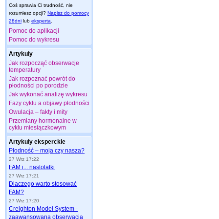
Coś sprawia Ci trudność, nie
rozumiesz opcji?
Napisz do pomocy
28dni
lub
eksperta
.
Pomoc do aplikacji
Pomoc do wykresu
Artykuły
Jak rozpocząć obserwacje
temperatury
Jak rozpoznać powrót do
płodności po porodzie
Jak wykonać analizę wykresu
Fazy cyklu a objawy płodności
Owulacja – fakty i mity
Przemiany hormonalne w
cyklu miesiączkowym
Artykuły eksperckie
Płodność – moja czy nasza?
27 Wrz 17:22
FAM i... nastolatki
27 Wrz 17:21
Dlaczego warto stosować
FAM?
27 Wrz 17:20
Creighton Model System -
zaawansowana obserwacja