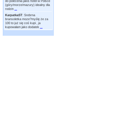
do polecenia jakiś hotel w Polsce
(góry/morze/mazury) idealny dla
rodzin
...
KarpatkaST
:
Srebrna
bransoletka moze?myślę że za
100 to już się coś kupi , ja
kupowałam jako dodatek
...