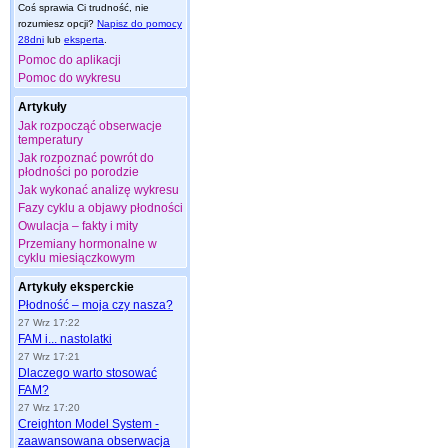
Coś sprawia Ci trudność, nie
rozumiesz opcji?
Napisz do pomocy
28dni
lub
eksperta
.
Pomoc do aplikacji
Pomoc do wykresu
Artykuły
Jak rozpocząć obserwacje
temperatury
Jak rozpoznać powrót do
płodności po porodzie
Jak wykonać analizę wykresu
Fazy cyklu a objawy płodności
Owulacja – fakty i mity
Przemiany hormonalne w
cyklu miesiączkowym
Artykuły eksperckie
Płodność – moja czy nasza?
27 Wrz 17:22
FAM i... nastolatki
27 Wrz 17:21
Dlaczego warto stosować
FAM?
27 Wrz 17:20
Creighton Model System -
zaawansowana obserwacja