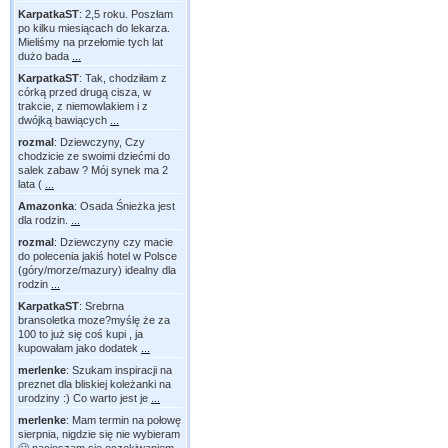
KarpatkaST
:
2,5 roku. Poszłam
po kilku miesiącach do lekarza.
Mieliśmy na przełomie tych lat
dużo bada
...
KarpatkaST
:
Tak, chodziłam z
córką przed drugą cisza, w
trakcie, z niemowlakiem i z
dwójką bawiących
...
rozmal
:
Dziewczyny, Czy
chodzicie ze swoimi dziećmi do
salek zabaw ? Mój synek ma 2
lata (
...
Amazonka
:
Osada Śnieżka jest
dla rodzin.
...
rozmal
:
Dziewczyny czy macie
do polecenia jakiś hotel w Polsce
(góry/morze/mazury) idealny dla
rodzin
...
KarpatkaST
:
Srebrna
bransoletka moze?myślę że za
100 to już się coś kupi , ja
kupowałam jako dodatek
...
merlenke
:
Szukam inspiracji na
preznet dla bliskiej koleżanki na
urodziny :) Co warto jest je
...
merlenke
:
Mam termin na połowę
sierpnia, nigdzie się nie wybieram