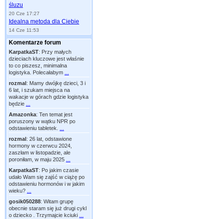
śluzu
20 Cze 17:27
Idealna metoda dla Ciebie
14 Cze 11:53
Komentarze forum
KarpatkaST
:
Przy małych
dzieciach kluczowe jest właśnie
to co piszesz, minimalna
logistyka. Polecałabym
...
rozmal
:
Mamy dwójkę dzieci, 3 i
6 lat, i szukam miejsca na
wakacje w górach gdzie logistyka
będzie
...
Amazonka
:
Ten temat jest
poruszony w wątku NPR po
odstawieniu tabletek.
...
rozmal
:
26 lat, odstawione
hormony w czerwcu 2024,
zaszłam w listopadzie, ale
poroniłam, w maju 2025
...
KarpatkaST
:
Po jakim czasie
udało Wam się zajść w ciążę po
odstawieniu hormonów i w jakim
wieku?
...
gosik050288
:
Witam grupę
obecnie staram się już drugi cykl
o dziecko . Trzymajcie kciuki
...