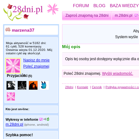
FORUM
BLOG
BAZA WIEDZY
Zaproś znajomą na 28dni
m.28dni.pl
marzena37
Aby
System wyśle 
Moja aktywność w 5182 dni:
Mój opis
61 cykli, 528 komentarzy.
Ostatnia wizyta
01.12.2020
. Mój
ostatni cykl się skończył.
Opis tej osoby jest dostępny wyłącznie dla
Napisz do mnie
Poleć znajomej
Poleć 28dni znajomej.
Wyślij wiadomość.
Przyjaciółki
(5)
28dni
|
Kontakt
|
Cennik
|
Polityka prywatności i 
Kto jest on-line:
Wykresy w telefonie
m.28dni.pl
(iphone, android)
Szybka pomoc!