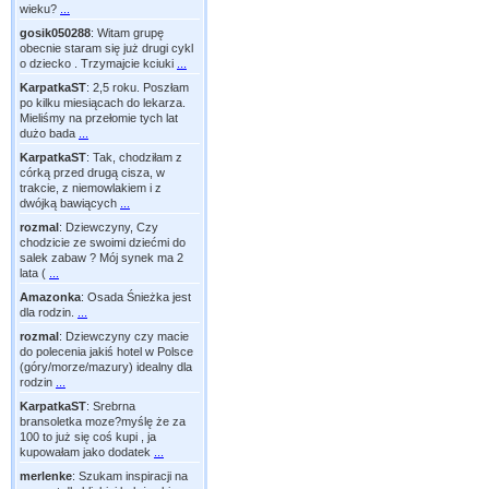
wieku?
...
gosik050288
:
Witam grupę
obecnie staram się już drugi cykl
o dziecko . Trzymajcie kciuki
...
KarpatkaST
:
2,5 roku. Poszłam
po kilku miesiącach do lekarza.
Mieliśmy na przełomie tych lat
dużo bada
...
KarpatkaST
:
Tak, chodziłam z
córką przed drugą cisza, w
trakcie, z niemowlakiem i z
dwójką bawiących
...
rozmal
:
Dziewczyny, Czy
chodzicie ze swoimi dziećmi do
salek zabaw ? Mój synek ma 2
lata (
...
Amazonka
:
Osada Śnieżka jest
dla rodzin.
...
rozmal
:
Dziewczyny czy macie
do polecenia jakiś hotel w Polsce
(góry/morze/mazury) idealny dla
rodzin
...
KarpatkaST
:
Srebrna
bransoletka moze?myślę że za
100 to już się coś kupi , ja
kupowałam jako dodatek
...
merlenke
:
Szukam inspiracji na