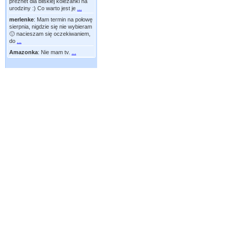
preznet dla bliskiej koleżanki na
urodziny :) Co warto jest je
...
merlenke
:
Mam termin na połowę
sierpnia, nigdzie się nie wybieram
🙂 nacieszam się oczekiwaniem,
do
...
Amazonka
:
Nie mam tv.
...