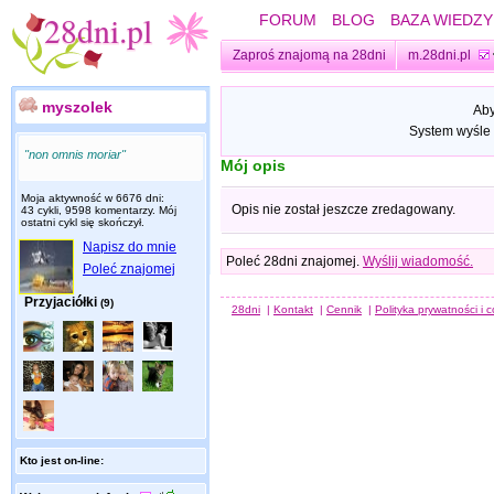
FORUM
BLOG
BAZA WIEDZY
Zaproś znajomą na 28dni
m.28dni.pl
myszolek
Aby
System wyśle 
"non omnis moriar"
Mój opis
Moja aktywność w 6676 dni:
Opis nie został jeszcze zredagowany.
43 cykli, 9598 komentarzy. Mój
ostatni cykl się skończył.
Napisz do mnie
Poleć 28dni znajomej.
Wyślij wiadomość.
Poleć znajomej
Przyjaciółki
(9)
28dni
|
Kontakt
|
Cennik
|
Polityka prywatności i 
Kto jest on-line: