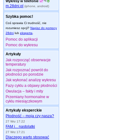
Wykresy w telefonie
m.28dni.pl
(iphone, android)
Szybka pomoc!
Coś sprawia Ci trudność, nie
rozumiesz opcji?
Napisz do pomocy
28dni
lub
eksperta
.
Pomoc do aplikacji
Pomoc do wykresu
Artykuły
Jak rozpocząć obserwacje
temperatury
Jak rozpoznać powrót do
płodności po porodzie
Jak wykonać analizę wykresu
Fazy cyklu a objawy płodności
Owulacja – fakty i mity
Przemiany hormonalne w
cyklu miesiączkowym
Artykuły eksperckie
Płodność – moja czy nasza?
27 Wrz 17:22
FAM i... nastolatki
27 Wrz 17:21
Dlaczego warto stosować