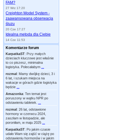
FAM?
27 Wrz 17:20
Creighton Model System -
zaawansowana obserwacja
śluzu
20 Cze 17:27
Idealna metoda dla Ciebie
14 Cze 11:53
Komentarze forum
KarpatkaST
:
Przy małych
dzieciach kluczowe jest właśnie
to co piszesz, minimalna
logistyka. Polecałabym
...
rozmal
:
Mamy dwójkę dzieci, 3 i
6 lat, i szukam miejsca na
wakacje w górach gdzie logistyka
będzie
...
Amazonka
:
Ten temat jest
poruszony w wątku NPR po
odstawieniu tabletek.
...
rozmal
:
26 lat, odstawione
hormony w czerwcu 2024,
zaszłam w listopadzie, ale
poroniłam, w maju 2025
...
KarpatkaST
:
Po jakim czasie
udało Wam się zajść w ciążę po
odstawieniu hormonów i w jakim