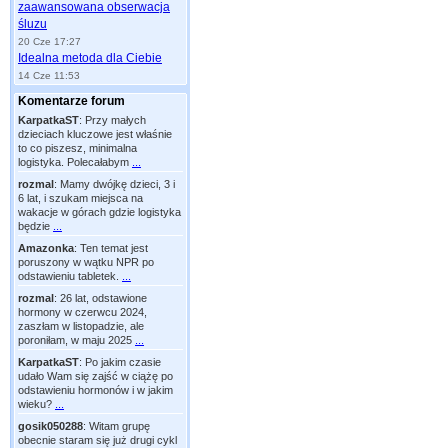
zaawansowana obserwacja
śluzu
20 Cze 17:27
Idealna metoda dla Ciebie
14 Cze 11:53
Komentarze forum
KarpatkaST
:
Przy małych
dzieciach kluczowe jest właśnie
to co piszesz, minimalna
logistyka. Polecałabym
...
rozmal
:
Mamy dwójkę dzieci, 3 i
6 lat, i szukam miejsca na
wakacje w górach gdzie logistyka
będzie
...
Amazonka
:
Ten temat jest
poruszony w wątku NPR po
odstawieniu tabletek.
...
rozmal
:
26 lat, odstawione
hormony w czerwcu 2024,
zaszłam w listopadzie, ale
poroniłam, w maju 2025
...
KarpatkaST
:
Po jakim czasie
udało Wam się zajść w ciążę po
odstawieniu hormonów i w jakim
wieku?
...
gosik050288
:
Witam grupę
obecnie staram się już drugi cykl