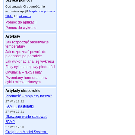
Szybka pomoc!
Coś sprawia Ci trudność, nie
rozumiesz opcji?
Napisz do pomocy
28dni
lub
eksperta
.
Pomoc do aplikacji
Pomoc do wykresu
Artykuły
Jak rozpocząć obserwacje
temperatury
Jak rozpoznać powrót do
płodności po porodzie
Jak wykonać analizę wykresu
Fazy cyklu a objawy płodności
Owulacja – fakty i mity
Przemiany hormonalne w
cyklu miesiączkowym
Artykuły eksperckie
Płodność – moja czy nasza?
27 Wrz 17:22
FAM i... nastolatki
27 Wrz 17:21
Dlaczego warto stosować
FAM?
27 Wrz 17:20
Creighton Model System -