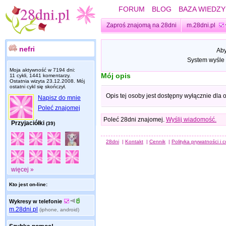
FORUM
BLOG
BAZA WIEDZY
Zaproś znajomą na 28dni
m.28dni.pl
nefri
Aby
System wyśle 
Moja aktywność w 7194 dni:
Mój opis
11 cykli, 1441 komentarzy.
Ostatnia wizyta
23.12.2008
. Mój
ostatni cykl się skończył.
Opis tej osoby jest dostępny wyłącznie dla
Napisz do mnie
Poleć znajomej
Poleć 28dni znajomej.
Wyślij wiadomość.
Przyjaciółki
(39)
28dni
|
Kontakt
|
Cennik
|
Polityka prywatności i 
więcej »
Kto jest on-line:
Wykresy w telefonie
m.28dni.pl
(iphone, android)