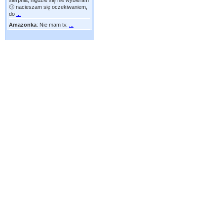
sierpnia, nigdzie się nie wybieram
🙂 nacieszam się oczekiwaniem,
do
...
Amazonka
:
Nie mam tv.
...