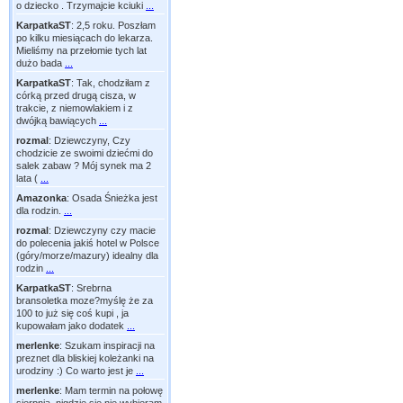
o dziecko . Trzymajcie kciuki
...
KarpatkaST
:
2,5 roku. Poszłam
po kilku miesiącach do lekarza.
Mieliśmy na przełomie tych lat
dużo bada
...
KarpatkaST
:
Tak, chodziłam z
córką przed drugą cisza, w
trakcie, z niemowlakiem i z
dwójką bawiących
...
rozmal
:
Dziewczyny, Czy
chodzicie ze swoimi dziećmi do
salek zabaw ? Mój synek ma 2
lata (
...
Amazonka
:
Osada Śnieżka jest
dla rodzin.
...
rozmal
:
Dziewczyny czy macie
do polecenia jakiś hotel w Polsce
(góry/morze/mazury) idealny dla
rodzin
...
KarpatkaST
:
Srebrna
bransoletka moze?myślę że za
100 to już się coś kupi , ja
kupowałam jako dodatek
...
merlenke
:
Szukam inspiracji na
preznet dla bliskiej koleżanki na
urodziny :) Co warto jest je
...
merlenke
:
Mam termin na połowę