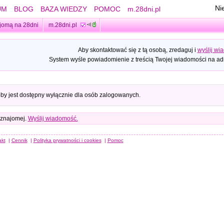
Ni
UM
BLOG
BAZA WIEDZY
POMOC
m.28dni.pl
jomą na 28dni
m.28dni.pl
Aby skontaktować się z tą osobą, zredaguj i
wyślij wi
System wyśle powiadomienie z treścią Twojej wiadomości na adr
oby jest dostępny wyłącznie dla osób zalogowanych.
 znajomej.
Wyślij wiadomość.
akt
|
Cennik
|
Polityka prywatności i cookies
|
Pomoc