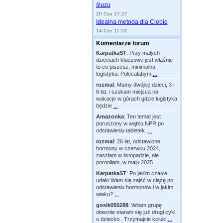
śluzu
20 Cze 17:27
Idealna metoda dla Ciebie
14 Cze 11:53
Komentarze forum
KarpatkaST
:
Przy małych
dzieciach kluczowe jest właśnie
to co piszesz, minimalna
logistyka. Polecałabym
...
rozmal
:
Mamy dwójkę dzieci, 3 i
6 lat, i szukam miejsca na
wakacje w górach gdzie logistyka
będzie
...
Amazonka
:
Ten temat jest
poruszony w wątku NPR po
odstawieniu tabletek.
...
rozmal
:
26 lat, odstawione
hormony w czerwcu 2024,
zaszłam w listopadzie, ale
poroniłam, w maju 2025
...
KarpatkaST
:
Po jakim czasie
udało Wam się zajść w ciążę po
odstawieniu hormonów i w jakim
wieku?
...
gosik050288
:
Witam grupę
obecnie staram się już drugi cykl
o dziecko . Trzymajcie kciuki
...