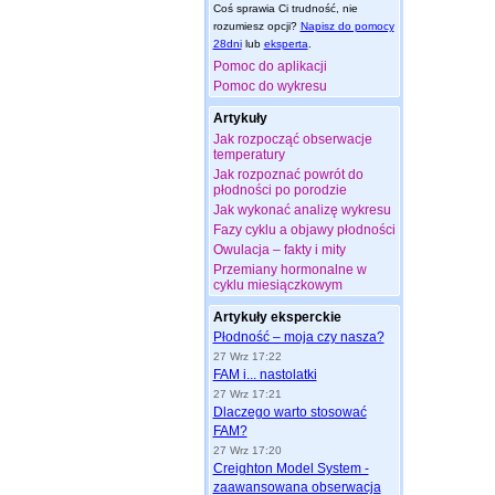
Coś sprawia Ci trudność, nie
rozumiesz opcji?
Napisz do pomocy
28dni
lub
eksperta
.
Pomoc do aplikacji
Pomoc do wykresu
Artykuły
Jak rozpocząć obserwacje
temperatury
Jak rozpoznać powrót do
płodności po porodzie
Jak wykonać analizę wykresu
Fazy cyklu a objawy płodności
Owulacja – fakty i mity
Przemiany hormonalne w
cyklu miesiączkowym
Artykuły eksperckie
Płodność – moja czy nasza?
27 Wrz 17:22
FAM i... nastolatki
27 Wrz 17:21
Dlaczego warto stosować
FAM?
27 Wrz 17:20
Creighton Model System -
zaawansowana obserwacja