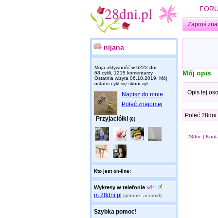
FOR
Zaproś zna
nijana
Moja aktywność w 6222 dni:
Mój opis
68 cykli, 1215 komentarzy.
Ostatnia wizyta
06.10.2019
. Mój
ostatni cykl się skończył.
Opis tej os
Napisz do mnie
Poleć znajomej
Poleć 28dni
Przyjaciółki
(6)
28dni
|
Kont
Kto jest on-line:
Wykresy w telefonie
m.28dni.pl
(iphone, android)
Szybka pomoc!