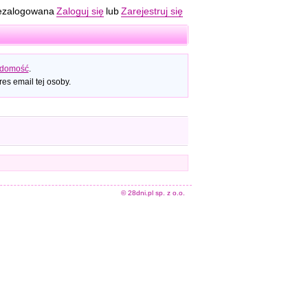
ezalogowana
Zaloguj się
lub
Zarejestruj się
adomość
.
es email tej osoby.
© 28dni.pl sp. z o.o.