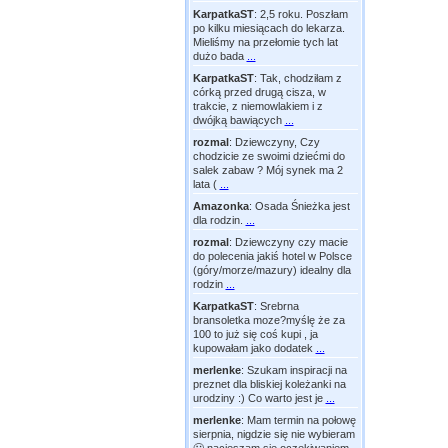
KarpatkaST
:
2,5 roku. Poszłam
po kilku miesiącach do lekarza.
Mieliśmy na przełomie tych lat
dużo bada
...
KarpatkaST
:
Tak, chodziłam z
córką przed drugą cisza, w
trakcie, z niemowlakiem i z
dwójką bawiących
...
rozmal
:
Dziewczyny, Czy
chodzicie ze swoimi dziećmi do
salek zabaw ? Mój synek ma 2
lata (
...
Amazonka
:
Osada Śnieżka jest
dla rodzin.
...
rozmal
:
Dziewczyny czy macie
do polecenia jakiś hotel w Polsce
(góry/morze/mazury) idealny dla
rodzin
...
KarpatkaST
:
Srebrna
bransoletka moze?myślę że za
100 to już się coś kupi , ja
kupowałam jako dodatek
...
merlenke
:
Szukam inspiracji na
preznet dla bliskiej koleżanki na
urodziny :) Co warto jest je
...
merlenke
:
Mam termin na połowę
sierpnia, nigdzie się nie wybieram