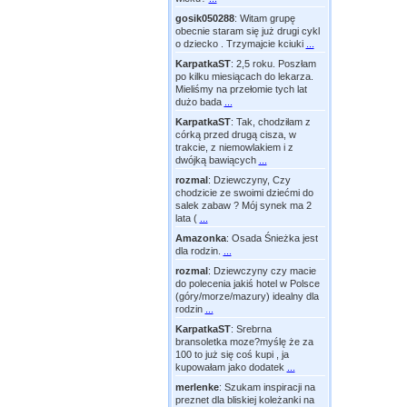
gosik050288
:
Witam grupę
obecnie staram się już drugi cykl
o dziecko . Trzymajcie kciuki
...
KarpatkaST
:
2,5 roku. Poszłam
po kilku miesiącach do lekarza.
Mieliśmy na przełomie tych lat
dużo bada
...
KarpatkaST
:
Tak, chodziłam z
córką przed drugą cisza, w
trakcie, z niemowlakiem i z
dwójką bawiących
...
rozmal
:
Dziewczyny, Czy
chodzicie ze swoimi dziećmi do
salek zabaw ? Mój synek ma 2
lata (
...
Amazonka
:
Osada Śnieżka jest
dla rodzin.
...
rozmal
:
Dziewczyny czy macie
do polecenia jakiś hotel w Polsce
(góry/morze/mazury) idealny dla
rodzin
...
KarpatkaST
:
Srebrna
bransoletka moze?myślę że za
100 to już się coś kupi , ja
kupowałam jako dodatek
...
merlenke
:
Szukam inspiracji na
preznet dla bliskiej koleżanki na