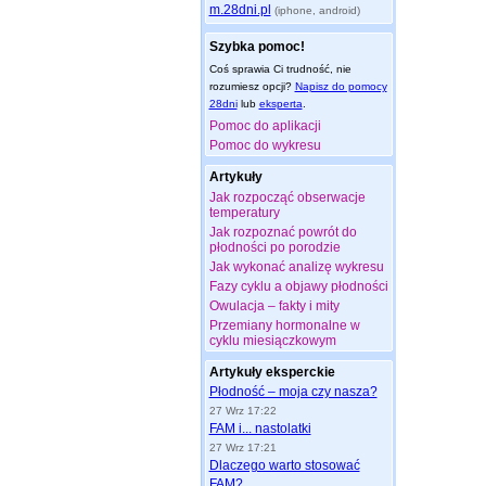
m.28dni.pl
(iphone, android)
Szybka pomoc!
Coś sprawia Ci trudność, nie
rozumiesz opcji?
Napisz do pomocy
28dni
lub
eksperta
.
Pomoc do aplikacji
Pomoc do wykresu
Artykuły
Jak rozpocząć obserwacje
temperatury
Jak rozpoznać powrót do
płodności po porodzie
Jak wykonać analizę wykresu
Fazy cyklu a objawy płodności
Owulacja – fakty i mity
Przemiany hormonalne w
cyklu miesiączkowym
Artykuły eksperckie
Płodność – moja czy nasza?
27 Wrz 17:22
FAM i... nastolatki
27 Wrz 17:21
Dlaczego warto stosować
FAM?