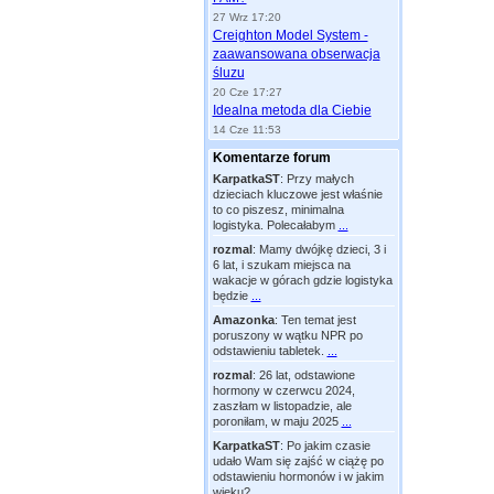
27 Wrz 17:20
Creighton Model System -
zaawansowana obserwacja
śluzu
20 Cze 17:27
Idealna metoda dla Ciebie
14 Cze 11:53
Komentarze forum
KarpatkaST
:
Przy małych
dzieciach kluczowe jest właśnie
to co piszesz, minimalna
logistyka. Polecałabym
...
rozmal
:
Mamy dwójkę dzieci, 3 i
6 lat, i szukam miejsca na
wakacje w górach gdzie logistyka
będzie
...
Amazonka
:
Ten temat jest
poruszony w wątku NPR po
odstawieniu tabletek.
...
rozmal
:
26 lat, odstawione
hormony w czerwcu 2024,
zaszłam w listopadzie, ale
poroniłam, w maju 2025
...
KarpatkaST
:
Po jakim czasie
udało Wam się zajść w ciążę po
odstawieniu hormonów i w jakim
wieku?
...