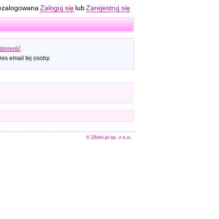
ezalogowana
Zaloguj się
lub
Zarejestruj się
adomość
.
es email tej osoby.
© 28dni.pl sp. z o.o.