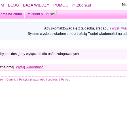
Ni
UM
BLOG
BAZA WIEDZY
POMOC
m.28dni.pl
jomą na 28dni
m.28dni.pl
Aby skontaktować się z tą osobą, zredaguj i
wyślij wi
System wyśle powiadomienie z treścią Twojej wiadomości na adr
oby jest dostępny wyłącznie dla osób zalogowanych.
 znajomej.
Wyślij wiadomość.
akt
|
Cennik
|
Polityka prywatności i cookies
|
Pomoc