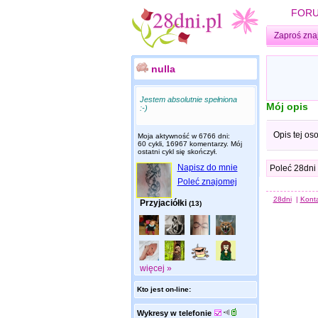
FOR
Zaproś zna
nulla
Jestem absolutnie spełniona
Mój opis
:-)
Opis tej os
Moja aktywność w 6766 dni:
60 cykli, 16967 komentarzy. Mój
ostatni cykl się skończył.
Napisz do mnie
Poleć 28dni
Poleć znajomej
28dni
|
Kont
Przyjaciółki
(13)
więcej »
Kto jest on-line:
Wykresy w telefonie