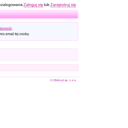
ezalogowana
Zaloguj się
lub
Zarejestruj się
adomość
.
es email tej osoby.
© 28dni.pl sp. z o.o.