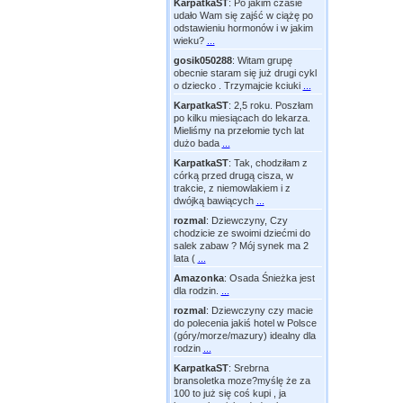
KarpatkaST
:
Po jakim czasie
udało Wam się zajść w ciążę po
odstawieniu hormonów i w jakim
wieku?
...
gosik050288
:
Witam grupę
obecnie staram się już drugi cykl
o dziecko . Trzymajcie kciuki
...
KarpatkaST
:
2,5 roku. Poszłam
po kilku miesiącach do lekarza.
Mieliśmy na przełomie tych lat
dużo bada
...
KarpatkaST
:
Tak, chodziłam z
córką przed drugą cisza, w
trakcie, z niemowlakiem i z
dwójką bawiących
...
rozmal
:
Dziewczyny, Czy
chodzicie ze swoimi dziećmi do
salek zabaw ? Mój synek ma 2
lata (
...
Amazonka
:
Osada Śnieżka jest
dla rodzin.
...
rozmal
:
Dziewczyny czy macie
do polecenia jakiś hotel w Polsce
(góry/morze/mazury) idealny dla
rodzin
...
KarpatkaST
:
Srebrna
bransoletka moze?myślę że za
100 to już się coś kupi , ja