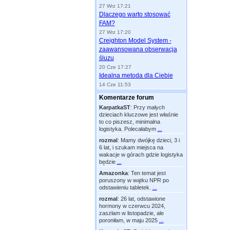
27 Wrz 17:21
Dlaczego warto stosować
FAM?
27 Wrz 17:20
Creighton Model System -
zaawansowana obserwacja
śluzu
20 Cze 17:27
Idealna metoda dla Ciebie
14 Cze 11:53
Komentarze forum
KarpatkaST
:
Przy małych
dzieciach kluczowe jest właśnie
to co piszesz, minimalna
logistyka. Polecałabym
...
rozmal
:
Mamy dwójkę dzieci, 3 i
6 lat, i szukam miejsca na
wakacje w górach gdzie logistyka
będzie
...
Amazonka
:
Ten temat jest
poruszony w wątku NPR po
odstawieniu tabletek.
...
rozmal
:
26 lat, odstawione
hormony w czerwcu 2024,
zaszłam w listopadzie, ale
poroniłam, w maju 2025
...