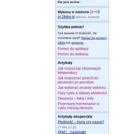
Kto jest on-line:
Wykresy w telefonie
m.28dni.pl
(iphone, android)
Szybka pomoc!
Coś sprawia Ci trudność, nie
rozumiesz opcji?
Napisz do pomocy
28dni
lub
eksperta
.
Pomoc do aplikacji
Pomoc do wykresu
Artykuły
Jak rozpocząć obserwacje
temperatury
Jak rozpoznać powrót do
płodności po porodzie
Jak wykonać analizę wykresu
Fazy cyklu a objawy płodności
Owulacja – fakty i mity
Przemiany hormonalne w
cyklu miesiączkowym
Artykuły eksperckie
Płodność – moja czy nasza?
27 Wrz 17:22
FAM i... nastolatki