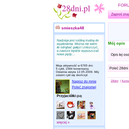
FOR
Zaproś zna
smieszka48
Nadzieja jest rośliną trudną do
Mój opis
wyplenienia. Można nie wiem
ile odrąbać gałęzi i zniszczyć,
a zawsze będzie wypuszczać
nowe pędy…
Opis tej os
Moja aktywność w 6765 dni:
Poleć 28dni
5 cykli, 1584 komentarzy.
Ostatnia wizyta
12.05.2009
. Mój
ostatni cykl się skończył.
28dni
|
Kont
Napisz do mnie
Poleć znajomej
Przyjaciółki
(24)
więcej »