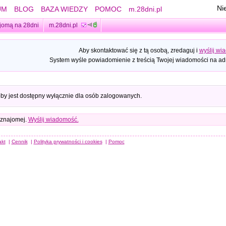
Ni
UM
BLOG
BAZA WIEDZY
POMOC
m.28dni.pl
jomą na 28dni
m.28dni.pl
Aby skontaktować się z tą osobą, zredaguj i
wyślij wi
System wyśle powiadomienie z treścią Twojej wiadomości na adr
oby jest dostępny wyłącznie dla osób zalogowanych.
 znajomej.
Wyślij wiadomość.
akt
|
Cennik
|
Polityka prywatności i cookies
|
Pomoc