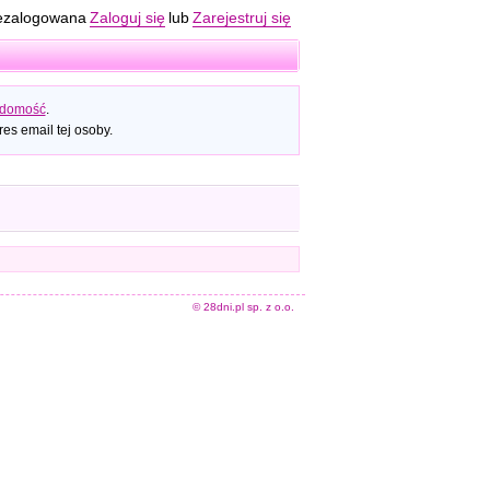
ezalogowana
Zaloguj się
lub
Zarejestruj się
adomość
.
es email tej osoby.
© 28dni.pl sp. z o.o.