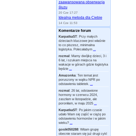
zaawansowana obserwacja
śluzu
20 Cze 17:27
Idealna metoda dla Ciebie
14 Cze 11:53
Komentarze forum
KarpatkaST
:
Przy małych
dzieciach kluczowe jest właśnie
to co piszesz, minimalna
logistyka. Polecałabym
...
rozmal
:
Mamy dwójkę dzieci, 3 i
6 lat, i szukam miejsca na
wakacje w górach gdzie logistyka
będzie
...
Amazonka
:
Ten temat jest
poruszony w wątku NPR po
odstawieniu tabletek.
...
rozmal
:
26 lat, odstawione
hormony w czerwcu 2024,
zaszłam w listopadzie, ale
poroniłam, w maju 2025
...
KarpatkaST
:
Po jakim czasie
udało Wam się zajść w ciążę po
odstawieniu hormonów i w jakim
wieku?
...
gosik050288
:
Witam grupę
obecnie staram się już drugi cykl