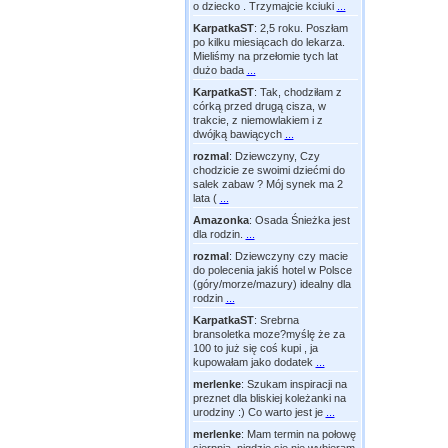
o dziecko . Trzymajcie kciuki
...
KarpatkaST
:
2,5 roku. Poszłam
po kilku miesiącach do lekarza.
Mieliśmy na przełomie tych lat
dużo bada
...
KarpatkaST
:
Tak, chodziłam z
córką przed drugą cisza, w
trakcie, z niemowlakiem i z
dwójką bawiących
...
rozmal
:
Dziewczyny, Czy
chodzicie ze swoimi dziećmi do
salek zabaw ? Mój synek ma 2
lata (
...
Amazonka
:
Osada Śnieżka jest
dla rodzin.
...
rozmal
:
Dziewczyny czy macie
do polecenia jakiś hotel w Polsce
(góry/morze/mazury) idealny dla
rodzin
...
KarpatkaST
:
Srebrna
bransoletka moze?myślę że za
100 to już się coś kupi , ja
kupowałam jako dodatek
...
merlenke
:
Szukam inspiracji na
preznet dla bliskiej koleżanki na
urodziny :) Co warto jest je
...
merlenke
:
Mam termin na połowę