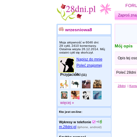
FOR
Zaproś zna
wrzesniowa8
Moja aktywność w 6046 dni:
Mój opis
29 cykli, 2410 komentarzy.
Ostatnia wizyta
26.12.2014
. Mój
ostatni cykl się skończył.
Opis tej os
Napisz do mnie
Poleć znajomej
Poleć 28dni
Przyjaciółki
(11)
28dni
|
Kont
więcej »
Kto jest on-line:
Wykresy w telefonie
m.28dni.pl
(iphone, android)