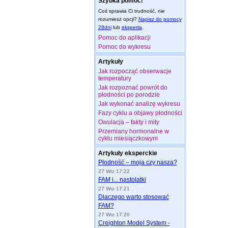
Szybka pomoc!
Coś sprawia Ci trudność, nie
rozumiesz opcji?
Napisz do pomocy
28dni
lub
eksperta
.
Pomoc do aplikacji
Pomoc do wykresu
Artykuły
Jak rozpocząć obserwacje
temperatury
Jak rozpoznać powrót do
płodności po porodzie
Jak wykonać analizę wykresu
Fazy cyklu a objawy płodności
Owulacja – fakty i mity
Przemiany hormonalne w
cyklu miesiączkowym
Artykuły eksperckie
Płodność – moja czy nasza?
27 Wrz 17:22
FAM i... nastolatki
27 Wrz 17:21
Dlaczego warto stosować
FAM?
27 Wrz 17:20
Creighton Model System -