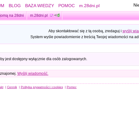
Ni
UM
BLOG
BAZA WIEDZY
POMOC
m.28dni.pl
jomą na 28dni
m.28dni.pl
Aby skontaktować się z tą osobą, zredaguj i
wyślij wi
System wyśle powiadomienie z treścią Twojej wiadomości na adr
oby jest dostępny wyłącznie dla osób zalogowanych.
 znajomej.
Wyślij wiadomość.
akt
|
Cennik
|
Polityka prywatności i cookies
|
Pomoc