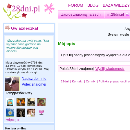
FORUM
BLOG
BAZA WIEDZY
Zaproś znajomą na 28dni
m.28dni.pl
GwiazdeczkaI
Aby
System wyśle 
Wszystko ma swój czas, i jest
Mój opis
wyznaczona godzina na
wszystkie sprawy pod
niebem...
Opis tej osoby jest dostępny wyłącznie dla
Moja aktywność w 6798 dni:
43 cykli, 10735 komentarzy.
Poleć 28dni znajomej.
Wyślij wiadomość.
Ostatnia wizyta
16.11.2018
. Mój
ostatni cykl się skończył.
Napisz do mnie
28dni
|
Kontakt
|
Cennik
|
Polityka prywatności i 
Poleć znajomej
Przyjaciółki
(22)
więcej »
Kto jest on-line: