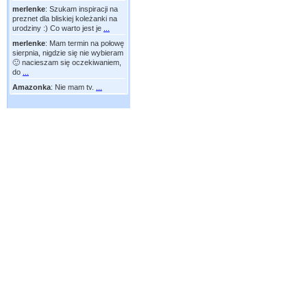
merlenke
:
Szukam inspiracji na
preznet dla bliskiej koleżanki na
urodziny :) Co warto jest je
...
merlenke
:
Mam termin na połowę
sierpnia, nigdzie się nie wybieram
🙂 nacieszam się oczekiwaniem,
do
...
Amazonka
:
Nie mam tv.
...