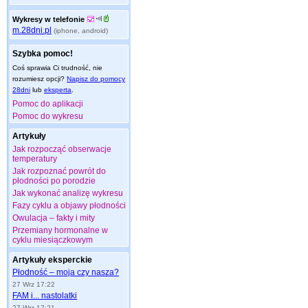
Wykresy w telefonie
m.28dni.pl
(iphone, android)
Szybka pomoc!
Coś sprawia Ci trudność, nie
rozumiesz opcji?
Napisz do pomocy
28dni
lub
eksperta
.
Pomoc do aplikacji
Pomoc do wykresu
Artykuły
Jak rozpocząć obserwacje
temperatury
Jak rozpoznać powrót do
płodności po porodzie
Jak wykonać analizę wykresu
Fazy cyklu a objawy płodności
Owulacja – fakty i mity
Przemiany hormonalne w
cyklu miesiączkowym
Artykuły eksperckie
Płodność – moja czy nasza?
27 Wrz 17:22
FAM i... nastolatki
27 Wrz 17:21