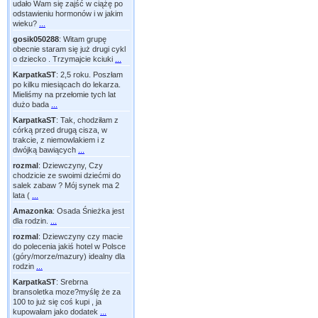
udało Wam się zajść w ciążę po
odstawieniu hormonów i w jakim
wieku?
...
gosik050288
:
Witam grupę
obecnie staram się już drugi cykl
o dziecko . Trzymajcie kciuki
...
KarpatkaST
:
2,5 roku. Poszłam
po kilku miesiącach do lekarza.
Mieliśmy na przełomie tych lat
dużo bada
...
KarpatkaST
:
Tak, chodziłam z
córką przed drugą cisza, w
trakcie, z niemowlakiem i z
dwójką bawiących
...
rozmal
:
Dziewczyny, Czy
chodzicie ze swoimi dziećmi do
salek zabaw ? Mój synek ma 2
lata (
...
Amazonka
:
Osada Śnieżka jest
dla rodzin.
...
rozmal
:
Dziewczyny czy macie
do polecenia jakiś hotel w Polsce
(góry/morze/mazury) idealny dla
rodzin
...
KarpatkaST
:
Srebrna
bransoletka moze?myślę że za
100 to już się coś kupi , ja
kupowałam jako dodatek
...