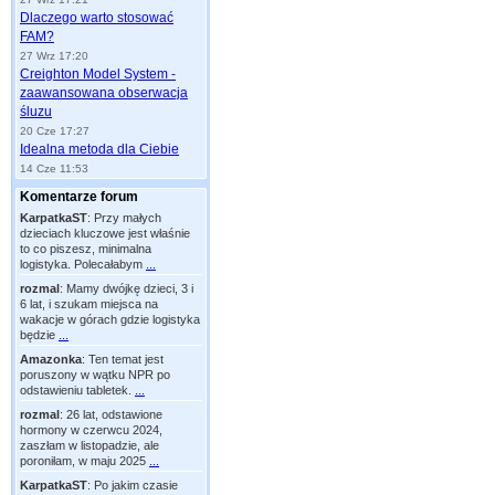
Dlaczego warto stosować
FAM?
27 Wrz 17:20
Creighton Model System -
zaawansowana obserwacja
śluzu
20 Cze 17:27
Idealna metoda dla Ciebie
14 Cze 11:53
Komentarze forum
KarpatkaST
:
Przy małych
dzieciach kluczowe jest właśnie
to co piszesz, minimalna
logistyka. Polecałabym
...
rozmal
:
Mamy dwójkę dzieci, 3 i
6 lat, i szukam miejsca na
wakacje w górach gdzie logistyka
będzie
...
Amazonka
:
Ten temat jest
poruszony w wątku NPR po
odstawieniu tabletek.
...
rozmal
:
26 lat, odstawione
hormony w czerwcu 2024,
zaszłam w listopadzie, ale
poroniłam, w maju 2025
...
KarpatkaST
:
Po jakim czasie