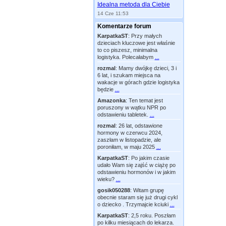
Idealna metoda dla Ciebie
14 Cze 11:53
Komentarze forum
KarpatkaST
:
Przy małych
dzieciach kluczowe jest właśnie
to co piszesz, minimalna
logistyka. Polecałabym
...
rozmal
:
Mamy dwójkę dzieci, 3 i
6 lat, i szukam miejsca na
wakacje w górach gdzie logistyka
będzie
...
Amazonka
:
Ten temat jest
poruszony w wątku NPR po
odstawieniu tabletek.
...
rozmal
:
26 lat, odstawione
hormony w czerwcu 2024,
zaszłam w listopadzie, ale
poroniłam, w maju 2025
...
KarpatkaST
:
Po jakim czasie
udało Wam się zajść w ciążę po
odstawieniu hormonów i w jakim
wieku?
...
gosik050288
:
Witam grupę
obecnie staram się już drugi cykl
o dziecko . Trzymajcie kciuki
...
KarpatkaST
:
2,5 roku. Poszłam
po kilku miesiącach do lekarza.