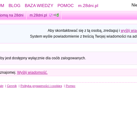
Ni
UM
BLOG
BAZA WIEDZY
POMOC
m.28dni.pl
jomą na 28dni
m.28dni.pl
Aby skontaktować się z tą osobą, zredaguj i
wyślij wi
System wyśle powiadomienie z treścią Twojej wiadomości na adr
oby jest dostępny wyłącznie dla osób zalogowanych.
 znajomej.
Wyślij wiadomość.
akt
|
Cennik
|
Polityka prywatności i cookies
|
Pomoc