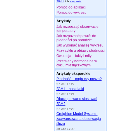
28dni
lub
eksperta
.
Pomoc do aplikacji
Pomoc do wykresu
Artykuły
Jak rozpocząć obserwacje
temperatury
Jak rozpoznać powrót do
płodności po porodzie
Jak wykonać analizę wykresu
Fazy cyklu a objawy płodności
Owulacja – fakty i mity
Przemiany hormonalne w
cyklu miesiączkowym
Artykuły eksperckie
Płodność – moja czy nasza?
27 Wrz 17:22
FAM i... nastolatki
27 Wrz 17:21
Dlaczego warto stosować
FAM?
27 Wrz 17:20
Creighton Model System -
zaawansowana obserwacja
śluzu
20 Cze 17:27