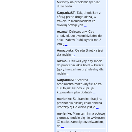
Mieliśmy na przełomie tych lat
dużo bada
...
KarpatkaST
:
Tak, chodziłam z
córką przed drugą cisza, w
trakcie, z niemowlakiem i z
dwójką bawiących
...
rozmal
:
Dziewczyny, Czy
chodzicie ze swoimi dziećmi do
salek zabaw ? Mój synek ma 2
lata (
...
Amazonka
:
Osada Śnieżka jest
dla rodzin.
...
rozmal
:
Dziewczyny czy macie
do polecenia jakiś hotel w Polsce
(góry/morze/mazury) idealny dla
rodzin
...
KarpatkaST
:
Srebrna
bransoletka moze?myślę że za
100 to już się coś kupi , ja
kupowałam jako dodatek
...
merlenke
:
Szukam inspiracji na
preznet dla bliskiej koleżanki na
urodziny :) Co warto jest je
...
merlenke
:
Mam termin na połowę
sierpnia, nigdzie się nie wybieram
🙂 nacieszam się oczekiwaniem,
do
...