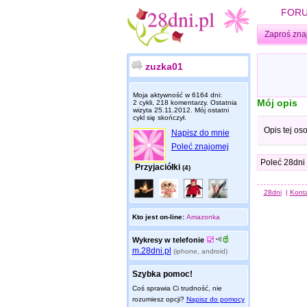
FOR
Zaproś zna
zuzka01
Moja aktywność w 6164 dni:
Mój opis
2 cykli, 218 komentarzy. Ostatnia
wizyta
25.11.2012
. Mój ostatni
cykl się skończył.
Opis tej os
Napisz do mnie
Poleć znajomej
Poleć 28dni
Przyjaciółki
(4)
28dni
|
Kont
Kto jest on-line:
Amazonka
Wykresy w telefonie
m.28dni.pl
(iphone, android)
Szybka pomoc!
Coś sprawia Ci trudność, nie
rozumiesz opcji?
Napisz do pomocy