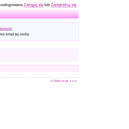
ezalogowana
Zaloguj się
lub
Zarejestruj się
adomość
.
es email tej osoby.
© 28dni.pl sp. z o.o.