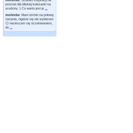
merlenke
:
Szukam inspiracji na
preznet dla bliskiej koleżanki na
urodziny :) Co warto jest je
...
merlenke
:
Mam termin na połowę
sierpnia, nigdzie się nie wybieram
🙂 nacieszam się oczekiwaniem,
do
...