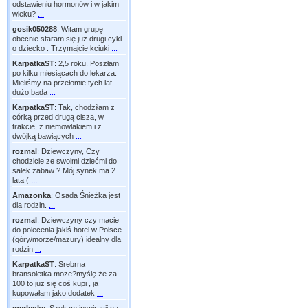
odstawieniu hormonów i w jakim
wieku?
...
gosik050288
:
Witam grupę
obecnie staram się już drugi cykl
o dziecko . Trzymajcie kciuki
...
KarpatkaST
:
2,5 roku. Poszłam
po kilku miesiącach do lekarza.
Mieliśmy na przełomie tych lat
dużo bada
...
KarpatkaST
:
Tak, chodziłam z
córką przed drugą cisza, w
trakcie, z niemowlakiem i z
dwójką bawiących
...
rozmal
:
Dziewczyny, Czy
chodzicie ze swoimi dziećmi do
salek zabaw ? Mój synek ma 2
lata (
...
Amazonka
:
Osada Śnieżka jest
dla rodzin.
...
rozmal
:
Dziewczyny czy macie
do polecenia jakiś hotel w Polsce
(góry/morze/mazury) idealny dla
rodzin
...
KarpatkaST
:
Srebrna
bransoletka moze?myślę że za
100 to już się coś kupi , ja
kupowałam jako dodatek
...