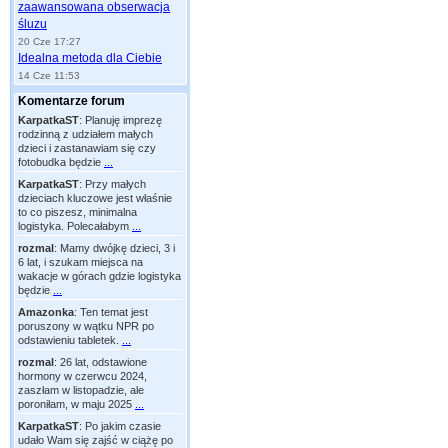
zaawansowana obserwacja
śluzu
20 Cze 17:27
Idealna metoda dla Ciebie
14 Cze 11:53
Komentarze forum
KarpatkaST
:
Planuję imprezę
rodzinną z udziałem małych
dzieci i zastanawiam się czy
fotobudka będzie
...
KarpatkaST
:
Przy małych
dzieciach kluczowe jest właśnie
to co piszesz, minimalna
logistyka. Polecałabym
...
rozmal
:
Mamy dwójkę dzieci, 3 i
6 lat, i szukam miejsca na
wakacje w górach gdzie logistyka
będzie
...
Amazonka
:
Ten temat jest
poruszony w wątku NPR po
odstawieniu tabletek.
...
rozmal
:
26 lat, odstawione
hormony w czerwcu 2024,
zaszłam w listopadzie, ale
poroniłam, w maju 2025
...
KarpatkaST
:
Po jakim czasie
udało Wam się zajść w ciążę po