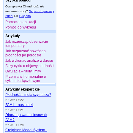
Szybka pomoc!
Coś sprawia Ci trudność, nie
rozumiesz opcji?
Napisz do pomocy
28dni
lub
eksperta
.
Pomoc do aplikacji
Pomoc do wykresu
Artykuły
Jak rozpocząć obserwacje
temperatury
Jak rozpoznać powrót do
płodności po porodzie
Jak wykonać analizę wykresu
Fazy cyklu a objawy płodności
Owulacja – fakty i mity
Przemiany hormonalne w
cyklu miesiączkowym
Artykuły eksperckie
Płodność – moja czy nasza?
27 Wrz 17:22
FAM i... nastolatki
27 Wrz 17:21
Dlaczego warto stosować
FAM?
27 Wrz 17:20
Creighton Model System -