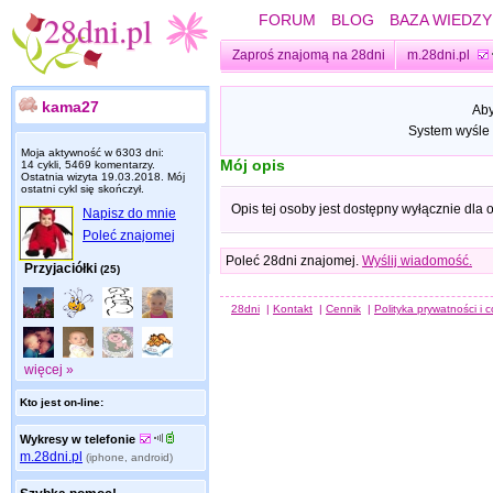
FORUM
BLOG
BAZA WIEDZY
Zaproś znajomą na 28dni
m.28dni.pl
kama27
Aby
System wyśle 
Moja aktywność w 6303 dni:
Mój opis
14 cykli, 5469 komentarzy.
Ostatnia wizyta
19.03.2018
. Mój
ostatni cykl się skończył.
Opis tej osoby jest dostępny wyłącznie dla
Napisz do mnie
Poleć znajomej
Poleć 28dni znajomej.
Wyślij wiadomość.
Przyjaciółki
(25)
28dni
|
Kontakt
|
Cennik
|
Polityka prywatności i 
więcej »
Kto jest on-line:
Wykresy w telefonie
m.28dni.pl
(iphone, android)