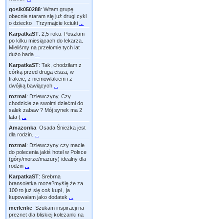
gosik050288
:
Witam grupę
obecnie staram się już drugi cykl
o dziecko . Trzymajcie kciuki
...
KarpatkaST
:
2,5 roku. Poszłam
po kilku miesiącach do lekarza.
Mieliśmy na przełomie tych lat
dużo bada
...
KarpatkaST
:
Tak, chodziłam z
córką przed drugą cisza, w
trakcie, z niemowlakiem i z
dwójką bawiących
...
rozmal
:
Dziewczyny, Czy
chodzicie ze swoimi dziećmi do
salek zabaw ? Mój synek ma 2
lata (
...
Amazonka
:
Osada Śnieżka jest
dla rodzin.
...
rozmal
:
Dziewczyny czy macie
do polecenia jakiś hotel w Polsce
(góry/morze/mazury) idealny dla
rodzin
...
KarpatkaST
:
Srebrna
bransoletka moze?myślę że za
100 to już się coś kupi , ja
kupowałam jako dodatek
...
merlenke
:
Szukam inspiracji na
preznet dla bliskiej koleżanki na