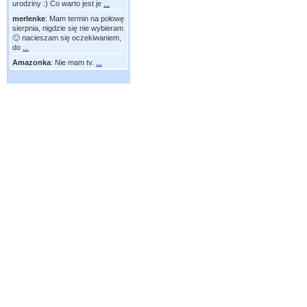
urodziny :) Co warto jest je
...
merlenke
:
Mam termin na połowę
sierpnia, nigdzie się nie wybieram
🙂 nacieszam się oczekiwaniem,
do
...
Amazonka
:
Nie mam tv.
...