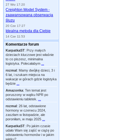
27 Wrz 17:20
Creighton Model System -
zaawansowana obserwacja
śluzu
20 Cze 17:27
Idealna metoda dla Ciebie
14 Cze 11:53
Komentarze forum
KarpatkaST
:
Przy małych
dzieciach kluczowe jest właśnie
to co piszesz, minimalna
logistyka. Polecałabym
...
rozmal
:
Mamy dwójkę dzieci, 3 i
6 lat, i szukam miejsca na
wakacje w górach gdzie logistyka
będzie
...
Amazonka
:
Ten temat jest
poruszony w wątku NPR po
odstawieniu tabletek.
...
rozmal
:
26 lat, odstawione
hormony w czerwcu 2024,
zaszłam w listopadzie, ale
poroniłam, w maju 2025
...
KarpatkaST
:
Po jakim czasie
udało Wam się zajść w ciążę po
odstawieniu hormonów i w jakim
wieku?
...