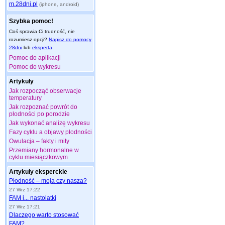
m.28dni.pl
(iphone, android)
Szybka pomoc!
Coś sprawia Ci trudność, nie
rozumiesz opcji?
Napisz do pomocy
28dni
lub
eksperta
.
Pomoc do aplikacji
Pomoc do wykresu
Artykuły
Jak rozpocząć obserwacje
temperatury
Jak rozpoznać powrót do
płodności po porodzie
Jak wykonać analizę wykresu
Fazy cyklu a objawy płodności
Owulacja – fakty i mity
Przemiany hormonalne w
cyklu miesiączkowym
Artykuły eksperckie
Płodność – moja czy nasza?
27 Wrz 17:22
FAM i... nastolatki
27 Wrz 17:21
Dlaczego warto stosować
FAM?