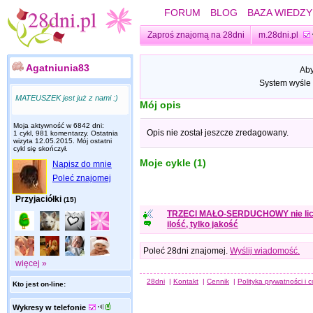
FORUM
BLOG
BAZA WIEDZY
Zaproś znajomą na 28dni
m.28dni.pl
Agatniunia83
Aby
System wyśle 
MATEUSZEK jest już z nami :)
Mój opis
Moja aktywność w 6842 dni:
Opis nie został jeszcze zredagowany.
1 cykl, 981 komentarzy. Ostatnia
wizyta
12.05.2015
. Mój ostatni
cykl się skończył.
Moje cykle (1)
Napisz do mnie
Poleć znajomej
Przyjaciółki
(15)
TRZECI MAŁO-SERDUCHOWY nie lic
ilość, tylko jakość
Poleć 28dni znajomej.
Wyślij wiadomość.
więcej »
28dni
|
Kontakt
|
Cennik
|
Polityka prywatności i 
Kto jest on-line:
Wykresy w telefonie