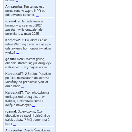
będzie
...
Amazonka
:
Ten temat jest
poruszony w wątku NPR po
odstawieniu tabletek.
...
rozmal
:
26 lat, odstawione
hormony w czerwcu 2024,
zaszłam w listopadzie, ale
poroniłam, w maju 2025
...
KarpatkaST
:
Po jakim czasie
udało Wam się zajść w ciążę po
odstawieniu hormonów i w jakim
wieku?
...
gosik050288
:
Witam grupę
obecnie staram się już drugi cykl
o dziecko . Trzymajcie kciuki
...
KarpatkaST
:
2,5 roku. Poszłam
po kilku miesiącach do lekarza.
Mieliśmy na przełomie tych lat
dużo bada
...
KarpatkaST
:
Tak, chodziłam z
córką przed drugą cisza, w
trakcie, z niemowlakiem i z
dwójką bawiących
...
rozmal
:
Dziewczyny, Czy
chodzicie ze swoimi dziećmi do
salek zabaw ? Mój synek ma 2
lata (
...
Amazonka
:
Osada Śnieżka jest