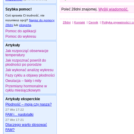
Szybka pomoc!
Poleć 28dni znajomej.
Wyślij wiadomość.
Coś sprawia Ci trudność, nie
rozumiesz opcji?
Napisz do pomocy
28dni
|
Kontakt
|
Cennik
|
Polityka prywatności i 
28dni
lub
eksperta
.
Pomoc do aplikacji
Pomoc do wykresu
Artykuły
Jak rozpocząć obserwacje
temperatury
Jak rozpoznać powrót do
płodności po porodzie
Jak wykonać analizę wykresu
Fazy cyklu a objawy płodności
Owulacja – fakty i mity
Przemiany hormonalne w
cyklu miesiączkowym
Artykuły eksperckie
Płodność – moja czy nasza?
27 Wrz 17:22
FAM i... nastolatki
27 Wrz 17:21
Dlaczego warto stosować
FAM?