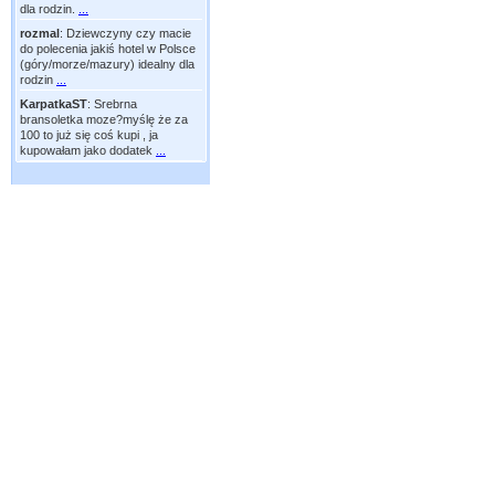
dla rodzin.
...
rozmal
:
Dziewczyny czy macie
do polecenia jakiś hotel w Polsce
(góry/morze/mazury) idealny dla
rodzin
...
KarpatkaST
:
Srebrna
bransoletka moze?myślę że za
100 to już się coś kupi , ja
kupowałam jako dodatek
...