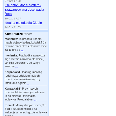
27 Wrz 17:20
Creighton Model System -
zaawansowana obserwacja
śluzu
20 Cze 17:27
Idealna metoda dla Ciebie
14 Cze 11:53
Komentarze forum
merlenke
:
Ile przed okresem
macie objawy jakiegokolwiek? Ja
dziwnie mam okres planowo mieć
za 11 dni a c
...
merlenke
:
Fotobudka sprawdza
się świetnie zarówno dla dzieci,
jak i dla dorosłych, bo dzięki
kolorow
...
KarpatkaST
:
Planuję imprezę
rodzinną z udziałem małych
dzieci i zastanawiam się czy
fotobudka będzie
...
KarpatkaST
:
Przy małych
dzieciach kluczowe jest właśnie
to co piszesz, minimalna
logistyka. Polecałabym
...
rozmal
:
Mamy dwójkę dzieci, 3 i
6 lat, i szukam miejsca na
wakacje w górach gdzie logistyka