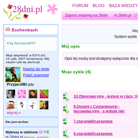
FORUM
BLOG
BAZA WIEDZY
Zaproś znajomą na 28dni
m.28dni.pl
Eschenbach
Aby
System wyśle 
4 kg Szczescia!!!!!!
Mój opis
Moja aktywność w 6374 dni:
Opis tej osoby jest dostępny wyłącznie dla
15 cykli, 3407 komentarzy. Mój
ostatni cykl się skończył.
Napisz do mnie
Moje cykle (4)
Poleć znajomej
Przyjaciółki
(15)
10.Obserwacyjny - jestem w ciazy :)))
8.Ostatni z Castangusem -
bezowulacyjny - a jednak nie!
więcej »
7.starania6/castangus
Kto jest on-line:
Wykresy w telefonie
6.starania5/castangus
m.28dni.pl
(iphone, android)