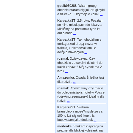
gosik050288
:
Witam grupę
obecnie staram się już drugi cykl
o dziecko . Trzymajcie kciuki
...
KarpatkaST
:
2,5 roku. Poszłam
po kilku miesiącach do lekarza.
Mieliśmy na przełomie tych lat
dużo bada
...
KarpatkaST
:
Tak, chodziłam z
córką przed drugą cisza, w
trakcie, z niemowlakiem i z
dwójką bawiących
...
rozmal
:
Dziewczyny, Czy
chodzicie ze swoimi dziećmi do
salek zabaw ? Mój synek ma 2
lata (
...
Amazonka
:
Osada Śnieżka jest
dla rodzin.
...
rozmal
:
Dziewczyny czy macie
do polecenia jakiś hotel w Polsce
(góry/morze/mazury) idealny dla
rodzin
...
KarpatkaST
:
Srebrna
bransoletka moze?myślę że za
100 to już się coś kupi , ja
kupowałam jako dodatek
...
merlenke
:
Szukam inspiracji na
preznet dla bliskiej koleżanki na