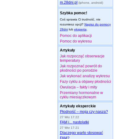
m.28dni.pl
(iphone, android)
Szybka pomoc!
Coś sprawia Ci trudność, nie
rozumiesz opcji?
Napisz do pomocy
28dni
lub
eksperta
.
Pomoc do aplikacji
Pomoc do wykresu
Artykuły
Jak rozpocząć obserwacje
temperatury
Jak rozpoznać powrót do
płodności po porodzie
Jak wykonać analizę wykresu
Fazy cyklu a objawy płodności
Owulacja – fakty i mity
Przemiany hormonalne w
cyklu miesiączkowym
Artykuły eksperckie
Płodność – moja czy nasza?
27 Wrz 17:22
FAM i... nastolatki
27 Wrz 17:21
Dlaczego warto stosować
FAM?