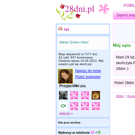
FOR
Zaproś zna
ivi
Mama Tymka i Nusi
Mój opis
Moja aktywność w 7177 dni:
Mam 29 lat,
43 cykli, 937 komentarzy.
Ostatnia wizyta
10.06.2013
. Mój
skończyła R
ostatni cykl się skończył.
28dni :)
Napisz do mnie
Poleć znajomej
Poleć 28dni
Przyjaciółki
(34)
28dni
|
Kont
więcej »
Kto jest on-line:
Wykresy w telefonie