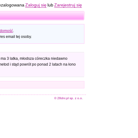
ezalogowana
Zaloguj się
lub
Zarejestruj się
adomość
.
es email tej osoby.
y ma 3 latka, młodsza córeczka niedawno
etod i stąd powrót po ponad 2 latach na łono
© 28dni.pl sp. z o.o.