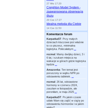
27 Wrz 17:20
Creighton Model System -
zaawansowana obserwacja
śluzu
20 Cze 17:27
Idealna metoda dla Ciebie
14 Cze 11:53
Komentarze forum
KarpatkaST
:
Przy małych
dzieciach kluczowe jest właśnie
to co piszesz, minimalna
logistyka. Polecałabym
...
rozmal
:
Mamy dwójkę dzieci, 3 i
6 lat, i szukam miejsca na
wakacje w górach gdzie logistyka
będzie
...
Amazonka
:
Ten temat jest
poruszony w wątku NPR po
odstawieniu tabletek.
...
rozmal
:
26 lat, odstawione
hormony w czerwcu 2024,
zaszłam w listopadzie, ale
poroniłam, w maju 2025
...
KarpatkaST
:
Po jakim czasie
udało Wam się zajść w ciążę po
odstawieniu hormonów i w jakim
wieku?
...