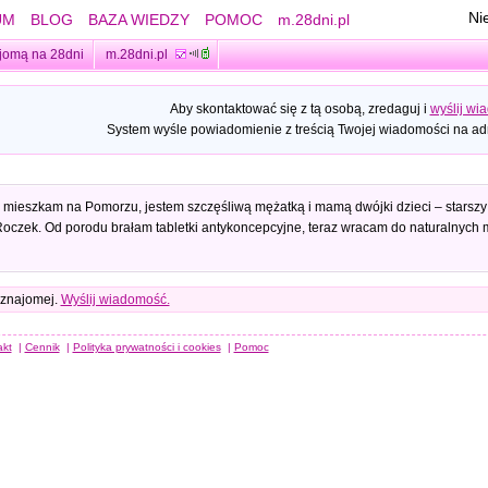
Ni
UM
BLOG
BAZA WIEDZY
POMOC
m.28dni.pl
jomą na 28dni
m.28dni.pl
Aby skontaktować się z tą osobą, zredaguj i
wyślij wi
System wyśle powiadomienie z treścią Twojej wiadomości na adr
 mieszkam na Pomorzu, jestem szczęśliwą mężatką i mamą dwójki dzieci – starsz
oczek. Od porodu brałam tabletki antykoncepcyjne, teraz wracam do naturalnych m
 znajomej.
Wyślij wiadomość.
akt
|
Cennik
|
Polityka prywatności i cookies
|
Pomoc