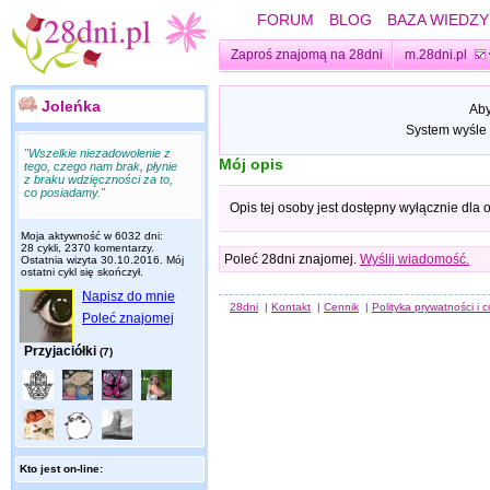
FORUM
BLOG
BAZA WIEDZY
Zaproś znajomą na 28dni
m.28dni.pl
Joleńka
Aby
System wyśle 
"Wszelkie niezadowolenie z
Mój opis
tego, czego nam brak, płynie
z braku wdzięczności za to,
co posiadamy."
Opis tej osoby jest dostępny wyłącznie dla
Moja aktywność w 6032 dni:
28 cykli, 2370 komentarzy.
Poleć 28dni znajomej.
Wyślij wiadomość.
Ostatnia wizyta
30.10.2016
. Mój
ostatni cykl się skończył.
Napisz do mnie
28dni
|
Kontakt
|
Cennik
|
Polityka prywatności i 
Poleć znajomej
Przyjaciółki
(7)
Kto jest on-line: