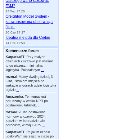
Dlaczego warto stosować
FAM?
27 Wrz 17:20
Creighton Model System -
zaawansowana obserwacja
śluzu
20 Cze 17:27
Idealna metoda dla Ciebie
14 Cze 11:53
Komentarze forum
KarpatkaST
:
Przy małych
dzieciach kluczowe jest właśnie
to co piszesz, minimalna
logistyka. Polecałabym
...
rozmal
:
Mamy dwójkę dzieci, 3 i
6 lat, i szukam miejsca na
wakacje w górach gdzie logistyka
będzie
...
Amazonka
:
Ten temat jest
poruszony w wątku NPR po
odstawieniu tabletek.
...
rozmal
:
26 lat, odstawione
hormony w czerwcu 2024,
zaszłam w listopadzie, ale
poroniłam, w maju 2025
...
KarpatkaST
:
Po jakim czasie
udało Wam się zajść w ciążę po