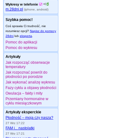
Wykresy w telefonie
m.28dni.pl
(iphone, android)
Szybka pomoc!
Coś sprawia Ci trudność, nie
rozumiesz opcji?
Napisz do pomocy
28dni
lub
eksperta
.
Pomoc do aplikacji
Pomoc do wykresu
Artykuły
Jak rozpocząć obserwacje
temperatury
Jak rozpoznać powrót do
płodności po porodzie
Jak wykonać analizę wykresu
Fazy cyklu a objawy płodności
Owulacja – fakty i mity
Przemiany hormonalne w
cyklu miesiączkowym
Artykuły eksperckie
Płodność – moja czy nasza?
27 Wrz 17:22
FAM i... nastolatki
27 Wrz 17:21