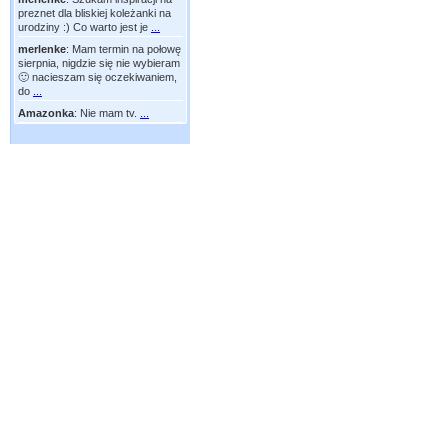
preznet dla bliskiej koleżanki na
urodziny :) Co warto jest je
...
merlenke
:
Mam termin na połowę
sierpnia, nigdzie się nie wybieram
🙂 nacieszam się oczekiwaniem,
do
...
Amazonka
:
Nie mam tv.
...