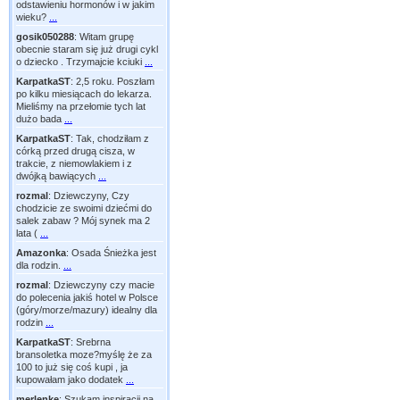
odstawieniu hormonów i w jakim
wieku?
...
gosik050288
:
Witam grupę
obecnie staram się już drugi cykl
o dziecko . Trzymajcie kciuki
...
KarpatkaST
:
2,5 roku. Poszłam
po kilku miesiącach do lekarza.
Mieliśmy na przełomie tych lat
dużo bada
...
KarpatkaST
:
Tak, chodziłam z
córką przed drugą cisza, w
trakcie, z niemowlakiem i z
dwójką bawiących
...
rozmal
:
Dziewczyny, Czy
chodzicie ze swoimi dziećmi do
salek zabaw ? Mój synek ma 2
lata (
...
Amazonka
:
Osada Śnieżka jest
dla rodzin.
...
rozmal
:
Dziewczyny czy macie
do polecenia jakiś hotel w Polsce
(góry/morze/mazury) idealny dla
rodzin
...
KarpatkaST
:
Srebrna
bransoletka moze?myślę że za
100 to już się coś kupi , ja
kupowałam jako dodatek
...
merlenke
:
Szukam inspiracji na