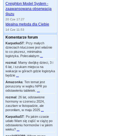
Creighton Model System -
zaawansowana obserwacja
śluzu
20 Cze 17:27
Idealna metoda dla Ciebie
14 Cze 11:53
Komentarze forum
KarpatkaST
:
Przy małych
dzieciach kluczowe jest właśnie
to co piszesz, minimalna
logistyka. Polecałabym
...
rozmal
:
Mamy dwójkę dzieci, 3 i
6 lat, i szukam miejsca na
wakacje w górach gdzie logistyka
będzie
...
Amazonka
:
Ten temat jest
poruszony w wątku NPR po
odstawieniu tabletek.
...
rozmal
:
26 lat, odstawione
hormony w czerwcu 2024,
zaszłam w listopadzie, ale
poroniłam, w maju 2025
...
KarpatkaST
:
Po jakim czasie
udało Wam się zajść w ciążę po
odstawieniu hormonów i w jakim
wieku?
...