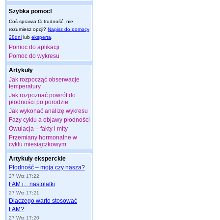
Szybka pomoc!
Coś sprawia Ci trudność, nie
rozumiesz opcji?
Napisz do pomocy
28dni
lub
eksperta
.
Pomoc do aplikacji
Pomoc do wykresu
Artykuły
Jak rozpocząć obserwacje
temperatury
Jak rozpoznać powrót do
płodności po porodzie
Jak wykonać analizę wykresu
Fazy cyklu a objawy płodności
Owulacja – fakty i mity
Przemiany hormonalne w
cyklu miesiączkowym
Artykuły eksperckie
Płodność – moja czy nasza?
27 Wrz 17:22
FAM i... nastolatki
27 Wrz 17:21
Dlaczego warto stosować
FAM?
27 Wrz 17:20