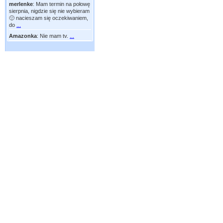
merlenke
:
Mam termin na połowę
sierpnia, nigdzie się nie wybieram
🙂 nacieszam się oczekiwaniem,
do
...
Amazonka
:
Nie mam tv.
...