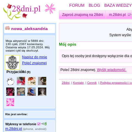
FORUM
BLOG
BAZA WIEDZY
Zaproś znajomą na 28dni
m.28dni.pl
nowa_aleksandria
Aby
System wyśle 
Moja aktywność w 5889 dni:
Mój opis
130 cykli, 2367 komentarzy.
Ostatnia wizyta
17.05.2024
. Mój
ostatni cykl się skończył.
Opis tej osoby jest dostępny wyłącznie dla
Napisz do mnie
Poleć znajomej
Poleć 28dni znajomej.
Wyślij wiadomość.
Przyjaciółki
(9)
28dni
|
Kontakt
|
Cennik
|
Polityka prywatności i 
Kto jest on-line:
Wykresy w telefonie
m.28dni.pl
(iphone, android)