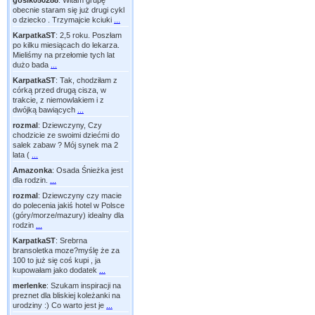
gosik050288
:
Witam grupę
obecnie staram się już drugi cykl
o dziecko . Trzymajcie kciuki
...
KarpatkaST
:
2,5 roku. Poszłam
po kilku miesiącach do lekarza.
Mieliśmy na przełomie tych lat
dużo bada
...
KarpatkaST
:
Tak, chodziłam z
córką przed drugą cisza, w
trakcie, z niemowlakiem i z
dwójką bawiących
...
rozmal
:
Dziewczyny, Czy
chodzicie ze swoimi dziećmi do
salek zabaw ? Mój synek ma 2
lata (
...
Amazonka
:
Osada Śnieżka jest
dla rodzin.
...
rozmal
:
Dziewczyny czy macie
do polecenia jakiś hotel w Polsce
(góry/morze/mazury) idealny dla
rodzin
...
KarpatkaST
:
Srebrna
bransoletka moze?myślę że za
100 to już się coś kupi , ja
kupowałam jako dodatek
...
merlenke
:
Szukam inspiracji na
preznet dla bliskiej koleżanki na
urodziny :) Co warto jest je
...