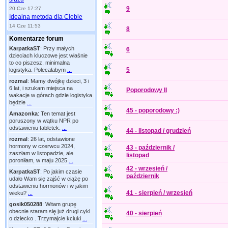
9
20 Cze 17:27
Idealna metoda dla Ciebie
14 Cze 11:53
8
Komentarze forum
KarpatkaST
:
Przy małych
6
dzieciach kluczowe jest właśnie
to co piszesz, minimalna
5
logistyka. Polecałabym
...
rozmal
:
Mamy dwójkę dzieci, 3 i
6 lat, i szukam miejsca na
Poporodowy II
wakacje w górach gdzie logistyka
będzie
...
45 - poporodowy :)
Amazonka
:
Ten temat jest
poruszony w wątku NPR po
odstawieniu tabletek.
...
44 - listopad / grudzień
rozmal
:
26 lat, odstawione
hormony w czerwcu 2024,
43 - październik /
zaszłam w listopadzie, ale
listopad
poroniłam, w maju 2025
...
42 - wrzesień /
KarpatkaST
:
Po jakim czasie
październik
udało Wam się zajść w ciążę po
odstawieniu hormonów i w jakim
41 - sierpień / wrzesień
wieku?
...
gosik050288
:
Witam grupę
obecnie staram się już drugi cykl
40 - sierpień
o dziecko . Trzymajcie kciuki
...