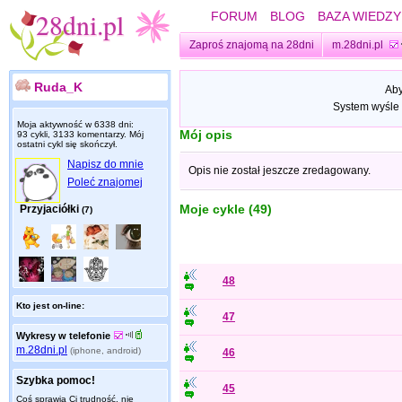
FORUM
BLOG
BAZA WIEDZY
Zaproś znajomą na 28dni
m.28dni.pl
Ruda_K
Aby
System wyśle 
Moja aktywność w 6338 dni:
Mój opis
93 cykli, 3133 komentarzy. Mój
ostatni cykl się skończył.
Napisz do mnie
Opis nie został jeszcze zredagowany.
Poleć znajomej
Moje cykle (49)
Przyjaciółki
(7)
48
Kto jest on-line:
47
Wykresy w telefonie
m.28dni.pl
(iphone, android)
46
Szybka pomoc!
45
Coś sprawia Ci trudność, nie