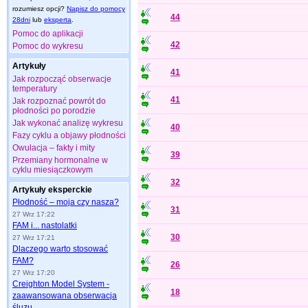
rozumiesz opcji?
Napisz do pomocy
44
28dni
lub
eksperta
.
Pomoc do aplikacji
42
Pomoc do wykresu
Artykuły
41
Jak rozpocząć obserwacje
temperatury
41
Jak rozpoznać powrót do
płodności po porodzie
Jak wykonać analizę wykresu
40
Fazy cyklu a objawy płodności
Owulacja – fakty i mity
39
Przemiany hormonalne w
cyklu miesiączkowym
32
Artykuły eksperckie
Płodność – moja czy nasza?
31
27 Wrz 17:22
FAM i... nastolatki
30
27 Wrz 17:21
Dlaczego warto stosować
FAM?
26
27 Wrz 17:20
Creighton Model System -
18
zaawansowana obserwacja
śluzu