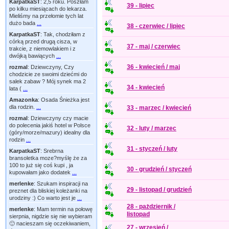
KarpatkaST
:
2,5 roku. Poszłam
39 - lipiec
po kilku miesiącach do lekarza.
Mieliśmy na przełomie tych lat
dużo bada
...
38 - czerwiec / lipiec
KarpatkaST
:
Tak, chodziłam z
córką przed drugą cisza, w
37 - maj / czerwiec
trakcie, z niemowlakiem i z
dwójką bawiących
...
36 - kwiecień / maj
rozmal
:
Dziewczyny, Czy
chodzicie ze swoimi dziećmi do
salek zabaw ? Mój synek ma 2
34 - kwiecień
lata (
...
Amazonka
:
Osada Śnieżka jest
dla rodzin.
...
33 - marzec / kwiecień
rozmal
:
Dziewczyny czy macie
do polecenia jakiś hotel w Polsce
32 - luty / marzec
(góry/morze/mazury) idealny dla
rodzin
...
31 - styczeń / luty
KarpatkaST
:
Srebrna
bransoletka moze?myślę że za
100 to już się coś kupi , ja
30 - grudzień / styczeń
kupowałam jako dodatek
...
merlenke
:
Szukam inspiracji na
29 - listopad / grudzień
preznet dla bliskiej koleżanki na
urodziny :) Co warto jest je
...
28 - pażdziernik /
merlenke
:
Mam termin na połowę
listopad
sierpnia, nigdzie się nie wybieram
🙂 nacieszam się oczekiwaniem,
27 - wrzesień /