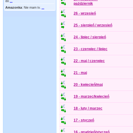
do
...
pażdziernik
Amazonka
:
Nie mam tv.
...
26 - wrzesień
25 - sierpień / wrzesień
24 - lipiec / sierpień
23 - czerwiec / lipiec
22 - maj / czerwiec
21 - maj
20 - kwiecień/maj
19 - marzec/kwiecień
18 - luty / marzec
17 - styczeń
16 - grudzień/styczeń