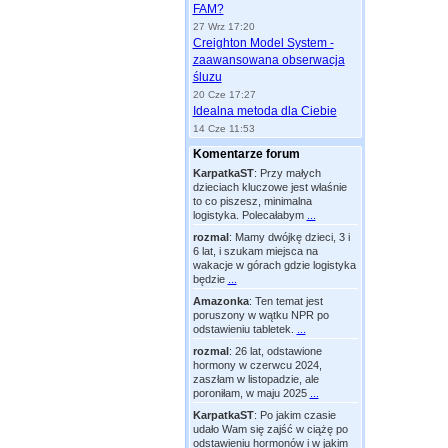
FAM?
27 Wrz 17:20
Creighton Model System -
zaawansowana obserwacja
śluzu
20 Cze 17:27
Idealna metoda dla Ciebie
14 Cze 11:53
Komentarze forum
KarpatkaST
:
Przy małych
dzieciach kluczowe jest właśnie
to co piszesz, minimalna
logistyka. Polecałabym
...
rozmal
:
Mamy dwójkę dzieci, 3 i
6 lat, i szukam miejsca na
wakacje w górach gdzie logistyka
będzie
...
Amazonka
:
Ten temat jest
poruszony w wątku NPR po
odstawieniu tabletek.
...
rozmal
:
26 lat, odstawione
hormony w czerwcu 2024,
zaszłam w listopadzie, ale
poroniłam, w maju 2025
...
KarpatkaST
:
Po jakim czasie
udało Wam się zajść w ciążę po
odstawieniu hormonów i w jakim