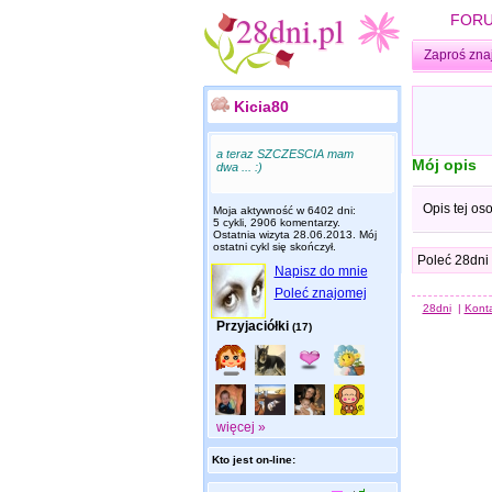
FOR
Zaproś zna
Kicia80
a teraz SZCZESCIA mam
Mój opis
dwa ... :)
Opis tej os
Moja aktywność w 6402 dni:
5 cykli, 2906 komentarzy.
Ostatnia wizyta
28.06.2013
. Mój
ostatni cykl się skończył.
Poleć 28dni
Napisz do mnie
Poleć znajomej
28dni
|
Kont
Przyjaciółki
(17)
więcej »
Kto jest on-line: