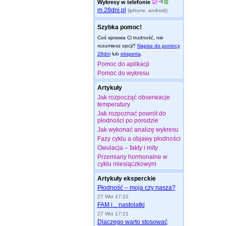
Wykresy w telefonie
m.28dni.pl
(iphone, android)
Szybka pomoc!
Coś sprawia Ci trudność, nie
rozumiesz opcji?
Napisz do pomocy
28dni
lub
eksperta
.
Pomoc do aplikacji
Pomoc do wykresu
Artykuły
Jak rozpocząć obserwacje
temperatury
Jak rozpoznać powrót do
płodności po porodzie
Jak wykonać analizę wykresu
Fazy cyklu a objawy płodności
Owulacja – fakty i mity
Przemiany hormonalne w
cyklu miesiączkowym
Artykuły eksperckie
Płodność – moja czy nasza?
27 Wrz 17:22
FAM i... nastolatki
27 Wrz 17:21
Dlaczego warto stosować