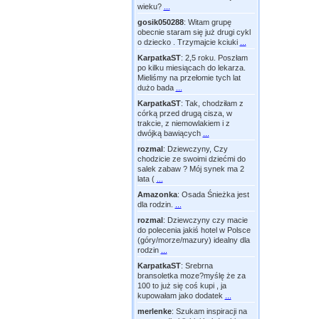
wieku?
...
gosik050288
:
Witam grupę
obecnie staram się już drugi cykl
o dziecko . Trzymajcie kciuki
...
KarpatkaST
:
2,5 roku. Poszłam
po kilku miesiącach do lekarza.
Mieliśmy na przełomie tych lat
dużo bada
...
KarpatkaST
:
Tak, chodziłam z
córką przed drugą cisza, w
trakcie, z niemowlakiem i z
dwójką bawiących
...
rozmal
:
Dziewczyny, Czy
chodzicie ze swoimi dziećmi do
salek zabaw ? Mój synek ma 2
lata (
...
Amazonka
:
Osada Śnieżka jest
dla rodzin.
...
rozmal
:
Dziewczyny czy macie
do polecenia jakiś hotel w Polsce
(góry/morze/mazury) idealny dla
rodzin
...
KarpatkaST
:
Srebrna
bransoletka moze?myślę że za
100 to już się coś kupi , ja
kupowałam jako dodatek
...
merlenke
:
Szukam inspiracji na