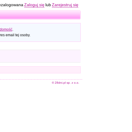
ezalogowana
Zaloguj się
lub
Zarejestruj się
adomość
.
es email tej osoby.
© 28dni.pl sp. z o.o.