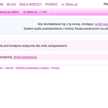
Ni
UM
BLOG
BAZA WIEDZY
POMOC
m.28dni.pl
jomą na 28dni
m.28dni.pl
Aby skontaktować się z tą osobą, zredaguj i
wyślij wi
System wyśle powiadomienie z treścią Twojej wiadomości na adr
oby jest dostępny wyłącznie dla osób zalogowanych.
 znajomej.
Wyślij wiadomość.
akt
|
Cennik
|
Polityka prywatności i cookies
|
Pomoc