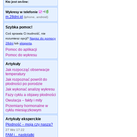
Kto jest on-line:
Wykresy w telefonie
m.28dni.pl
(iphone, android)
Szybka pomoc!
Coś sprawia Ci trudność, nie
rozumiesz opcji?
Napisz do pomocy
28dni
lub
eksperta
.
Pomoc do aplikacji
Pomoc do wykresu
Artykuły
Jak rozpocząć obserwacje
temperatury
Jak rozpoznać powrót do
płodności po porodzie
Jak wykonać analizę wykresu
Fazy cyklu a objawy płodności
Owulacja – fakty i mity
Przemiany hormonalne w
cyklu miesiączkowym
Artykuły eksperckie
Płodność – moja czy nasza?
27 Wrz 17:22
FAM i... nastolatki