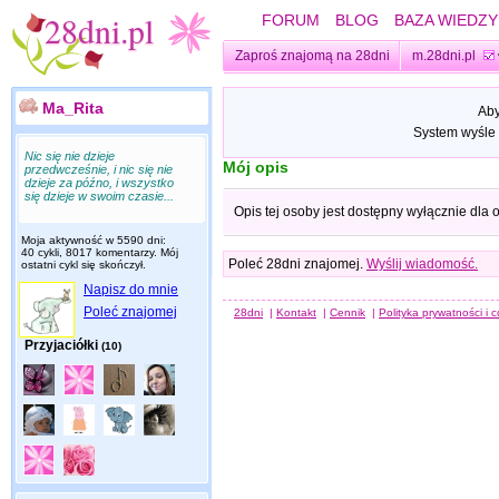
FORUM
BLOG
BAZA WIEDZY
Zaproś znajomą na 28dni
m.28dni.pl
Ma_Rita
Aby
System wyśle 
Nic się nie dzieje
Mój opis
przedwcześnie, i nic się nie
dzieje za późno, i wszystko
się dzieje w swoim czasie...
Opis tej osoby jest dostępny wyłącznie dla
Moja aktywność w 5590 dni:
40 cykli, 8017 komentarzy. Mój
Poleć 28dni znajomej.
Wyślij wiadomość.
ostatni cykl się skończył.
Napisz do mnie
Poleć znajomej
28dni
|
Kontakt
|
Cennik
|
Polityka prywatności i 
Przyjaciółki
(10)