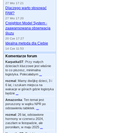
27 Wrz 17:21
Dlaczego warto stosować
FAM?
27 Wrz 17:20
Creighton Model System -
zaawansowana obserwacja
śluzu
20 Cze 17:27
Idealna metoda dla Ciebie
14 Cze 11:53
Komentarze forum
KarpatkaST
:
Przy małych
dzieciach kluczowe jest właśnie
to co piszesz, minimalna
logistyka. Polecałabym
...
rozmal
:
Mamy dwójkę dzieci, 3 i
6 lat, i szukam miejsca na
wakacje w górach gdzie logistyka
będzie
...
Amazonka
:
Ten temat jest
poruszony w wątku NPR po
odstawieniu tabletek.
...
rozmal
:
26 lat, odstawione
hormony w czerwcu 2024,
zaszłam w listopadzie, ale
poroniłam, w maju 2025
...