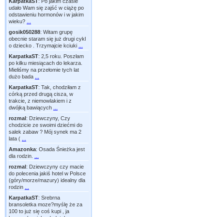
KarpatkaST
:
Po jakim czasie
udało Wam się zajść w ciążę po
odstawieniu hormonów i w jakim
wieku?
...
gosik050288
:
Witam grupę
obecnie staram się już drugi cykl
o dziecko . Trzymajcie kciuki
...
KarpatkaST
:
2,5 roku. Poszłam
po kilku miesiącach do lekarza.
Mieliśmy na przełomie tych lat
dużo bada
...
KarpatkaST
:
Tak, chodziłam z
córką przed drugą cisza, w
trakcie, z niemowlakiem i z
dwójką bawiących
...
rozmal
:
Dziewczyny, Czy
chodzicie ze swoimi dziećmi do
salek zabaw ? Mój synek ma 2
lata (
...
Amazonka
:
Osada Śnieżka jest
dla rodzin.
...
rozmal
:
Dziewczyny czy macie
do polecenia jakiś hotel w Polsce
(góry/morze/mazury) idealny dla
rodzin
...
KarpatkaST
:
Srebrna
bransoletka moze?myślę że za
100 to już się coś kupi , ja