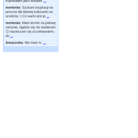
kupowałam jako dodatek
...
merlenke
:
Szukam inspiracji na
preznet dla bliskiej koleżanki na
urodziny :) Co warto jest je
...
merlenke
:
Mam termin na połowę
sierpnia, nigdzie się nie wybieram
🙂 nacieszam się oczekiwaniem,
do
...
Amazonka
:
Nie mam tv.
...