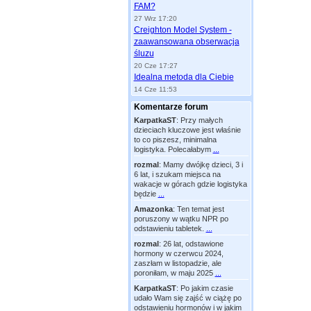
FAM?
27 Wrz 17:20
Creighton Model System -
zaawansowana obserwacja
śluzu
20 Cze 17:27
Idealna metoda dla Ciebie
14 Cze 11:53
Komentarze forum
KarpatkaST
:
Przy małych
dzieciach kluczowe jest właśnie
to co piszesz, minimalna
logistyka. Polecałabym
...
rozmal
:
Mamy dwójkę dzieci, 3 i
6 lat, i szukam miejsca na
wakacje w górach gdzie logistyka
będzie
...
Amazonka
:
Ten temat jest
poruszony w wątku NPR po
odstawieniu tabletek.
...
rozmal
:
26 lat, odstawione
hormony w czerwcu 2024,
zaszłam w listopadzie, ale
poroniłam, w maju 2025
...
KarpatkaST
:
Po jakim czasie
udało Wam się zajść w ciążę po
odstawieniu hormonów i w jakim