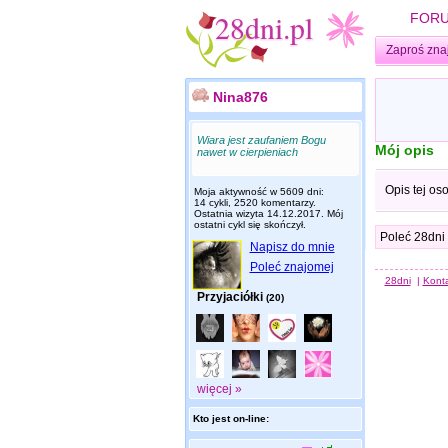
FOR
Zaproś zna
Nina876
Wiara jest zaufaniem Bogu
Mój opis
nawet w cierpieniach
Opis tej os
Moja aktywność w 5609 dni:
14 cykli, 2520 komentarzy.
Ostatnia wizyta
14.12.2017
. Mój
ostatni cykl się skończył.
Poleć 28dni
Napisz do mnie
Poleć znajomej
28dni
|
Kont
Przyjaciółki
(20)
więcej »
Kto jest on-line: