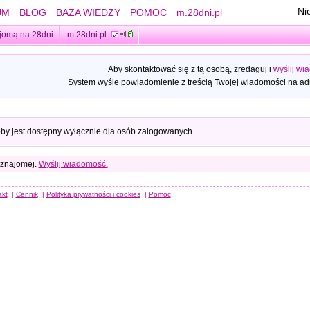
Ni
UM
BLOG
BAZA WIEDZY
POMOC
m.28dni.pl
jomą na 28dni
m.28dni.pl
Aby skontaktować się z tą osobą, zredaguj i
wyślij wi
System wyśle powiadomienie z treścią Twojej wiadomości na adr
oby jest dostępny wyłącznie dla osób zalogowanych.
 znajomej.
Wyślij wiadomość.
akt
|
Cennik
|
Polityka prywatności i cookies
|
Pomoc