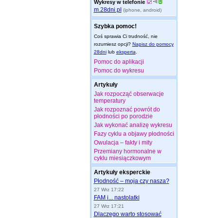
Wykresy w telefonie
m.28dni.pl
(iphone, android)
Szybka pomoc!
Coś sprawia Ci trudność, nie
rozumiesz opcji?
Napisz do pomocy
28dni
lub
eksperta
.
Pomoc do aplikacji
Pomoc do wykresu
Artykuły
Jak rozpocząć obserwacje
temperatury
Jak rozpoznać powrót do
płodności po porodzie
Jak wykonać analizę wykresu
Fazy cyklu a objawy płodności
Owulacja – fakty i mity
Przemiany hormonalne w
cyklu miesiączkowym
Artykuły eksperckie
Płodność – moja czy nasza?
27 Wrz 17:22
FAM i... nastolatki
27 Wrz 17:21
Dlaczego warto stosować