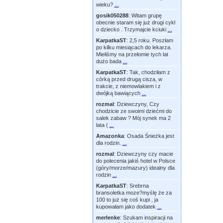
wieku?
...
gosik050288
:
Witam grupę
obecnie staram się już drugi cykl
o dziecko . Trzymajcie kciuki
...
KarpatkaST
:
2,5 roku. Poszłam
po kilku miesiącach do lekarza.
Mieliśmy na przełomie tych lat
dużo bada
...
KarpatkaST
:
Tak, chodziłam z
córką przed drugą cisza, w
trakcie, z niemowlakiem i z
dwójką bawiących
...
rozmal
:
Dziewczyny, Czy
chodzicie ze swoimi dziećmi do
salek zabaw ? Mój synek ma 2
lata (
...
Amazonka
:
Osada Śnieżka jest
dla rodzin.
...
rozmal
:
Dziewczyny czy macie
do polecenia jakiś hotel w Polsce
(góry/morze/mazury) idealny dla
rodzin
...
KarpatkaST
:
Srebrna
bransoletka moze?myślę że za
100 to już się coś kupi , ja
kupowałam jako dodatek
...
merlenke
:
Szukam inspiracji na