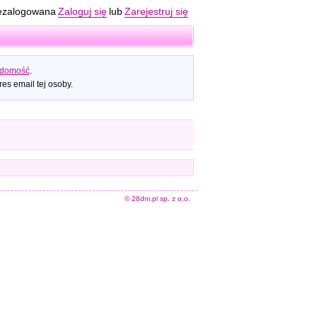
ezalogowana
Zaloguj się
lub
Zarejestruj się
adomość
.
es email tej osoby.
© 28dni.pl sp. z o.o.