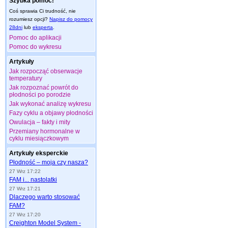
Szybka pomoc!
Coś sprawia Ci trudność, nie
rozumiesz opcji?
Napisz do pomocy
28dni
lub
eksperta
.
Pomoc do aplikacji
Pomoc do wykresu
Artykuły
Jak rozpocząć obserwacje
temperatury
Jak rozpoznać powrót do
płodności po porodzie
Jak wykonać analizę wykresu
Fazy cyklu a objawy płodności
Owulacja – fakty i mity
Przemiany hormonalne w
cyklu miesiączkowym
Artykuły eksperckie
Płodność – moja czy nasza?
27 Wrz 17:22
FAM i... nastolatki
27 Wrz 17:21
Dlaczego warto stosować
FAM?
27 Wrz 17:20
Creighton Model System -