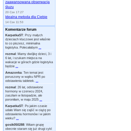
zaawansowana obserwacja
śluzu
20 Cze 17:27
Idealna metoda dla Ciebie
14 Cze 11:53
Komentarze forum
KarpatkaST
:
Przy małych
dzieciach kluczowe jest właśnie
to co piszesz, minimalna
logistyka. Polecałabym
...
rozmal
:
Mamy dwójkę dzieci, 3 i
6 lat, i szukam miejsca na
wakacje w górach gdzie logistyka
będzie
...
Amazonka
:
Ten temat jest
poruszony w wątku NPR po
odstawieniu tabletek.
...
rozmal
:
26 lat, odstawione
hormony w czerwcu 2024,
zaszłam w listopadzie, ale
poroniłam, w maju 2025
...
KarpatkaST
:
Po jakim czasie
udało Wam się zajść w ciążę po
odstawieniu hormonów i w jakim
wieku?
...
gosik050288
:
Witam grupę
obecnie staram się już drugi cykl