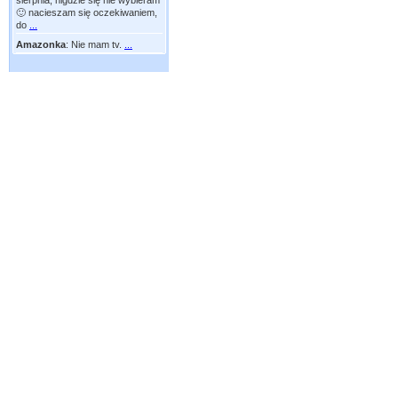
sierpnia, nigdzie się nie wybieram
🙂 nacieszam się oczekiwaniem,
do
...
Amazonka
:
Nie mam tv.
...