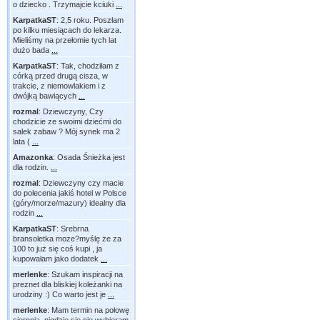
o dziecko . Trzymajcie kciuki
...
KarpatkaST
:
2,5 roku. Poszłam
po kilku miesiącach do lekarza.
Mieliśmy na przełomie tych lat
dużo bada
...
KarpatkaST
:
Tak, chodziłam z
córką przed drugą cisza, w
trakcie, z niemowlakiem i z
dwójką bawiących
...
rozmal
:
Dziewczyny, Czy
chodzicie ze swoimi dziećmi do
salek zabaw ? Mój synek ma 2
lata (
...
Amazonka
:
Osada Śnieżka jest
dla rodzin.
...
rozmal
:
Dziewczyny czy macie
do polecenia jakiś hotel w Polsce
(góry/morze/mazury) idealny dla
rodzin
...
KarpatkaST
:
Srebrna
bransoletka moze?myślę że za
100 to już się coś kupi , ja
kupowałam jako dodatek
...
merlenke
:
Szukam inspiracji na
preznet dla bliskiej koleżanki na
urodziny :) Co warto jest je
...
merlenke
:
Mam termin na połowę