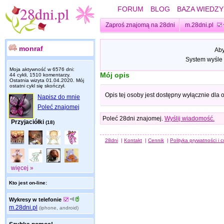
FORUM
BLOG
BAZA WIEDZY
Zaproś znajomą na 28dni
m.28dni.pl
monraf
Aby
System wyśle 
Moja aktywność w 6576 dni:
Mój opis
44 cykli, 1510 komentarzy.
Ostatnia wizyta
01.04.2020
. Mój
ostatni cykl się skończył.
Opis tej osoby jest dostępny wyłącznie dla
Napisz do mnie
Poleć znajomej
Poleć 28dni znajomej.
Wyślij wiadomość.
Przyjaciółki
(18)
28dni
|
Kontakt
|
Cennik
|
Polityka prywatności i 
więcej »
Kto jest on-line:
Wykresy w telefonie
m.28dni.pl
(iphone, android)