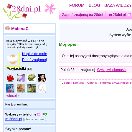
FORUM
BLOG
BAZA WIEDZY
Zaproś znajomą na 28dni
m.28dni.pl
MalenaC
Aby
System wyśle 
Moja aktywność w 6437 dni:
Mój opis
56 cykli, 2387 komentarzy. Mój
ostatni cykl się skończył.
Napisz do mnie
Opis tej osoby jest dostępny wyłącznie dla
Poleć znajomej
Przyjaciółki
(12)
Poleć 28dni znajomej.
Wyślij wiadomość.
28dni
|
Kontakt
|
Cennik
|
Polityka prywatności i 
więcej »
Kto jest on-line:
Wykresy w telefonie
m.28dni.pl
(iphone, android)
Szybka pomoc!