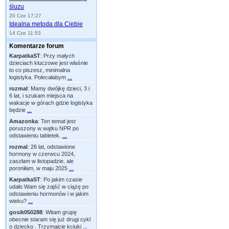
śluzu
20 Cze 17:27
Idealna metoda dla Ciebie
14 Cze 11:53
Komentarze forum
KarpatkaST
:
Przy małych
dzieciach kluczowe jest właśnie
to co piszesz, minimalna
logistyka. Polecałabym
...
rozmal
:
Mamy dwójkę dzieci, 3 i
6 lat, i szukam miejsca na
wakacje w górach gdzie logistyka
będzie
...
Amazonka
:
Ten temat jest
poruszony w wątku NPR po
odstawieniu tabletek.
...
rozmal
:
26 lat, odstawione
hormony w czerwcu 2024,
zaszłam w listopadzie, ale
poroniłam, w maju 2025
...
KarpatkaST
:
Po jakim czasie
udało Wam się zajść w ciążę po
odstawieniu hormonów i w jakim
wieku?
...
gosik050288
:
Witam grupę
obecnie staram się już drugi cykl
o dziecko . Trzymajcie kciuki
...