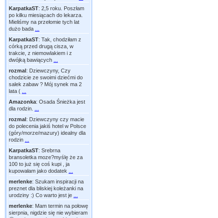
KarpatkaST
:
2,5 roku. Poszłam
po kilku miesiącach do lekarza.
Mieliśmy na przełomie tych lat
dużo bada
...
KarpatkaST
:
Tak, chodziłam z
córką przed drugą cisza, w
trakcie, z niemowlakiem i z
dwójką bawiących
...
rozmal
:
Dziewczyny, Czy
chodzicie ze swoimi dziećmi do
salek zabaw ? Mój synek ma 2
lata (
...
Amazonka
:
Osada Śnieżka jest
dla rodzin.
...
rozmal
:
Dziewczyny czy macie
do polecenia jakiś hotel w Polsce
(góry/morze/mazury) idealny dla
rodzin
...
KarpatkaST
:
Srebrna
bransoletka moze?myślę że za
100 to już się coś kupi , ja
kupowałam jako dodatek
...
merlenke
:
Szukam inspiracji na
preznet dla bliskiej koleżanki na
urodziny :) Co warto jest je
...
merlenke
:
Mam termin na połowę
sierpnia, nigdzie się nie wybieram