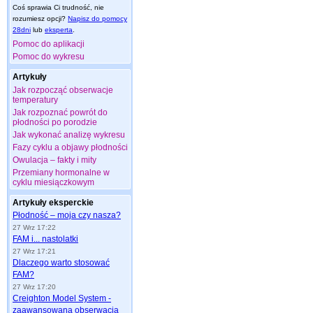
Coś sprawia Ci trudność, nie
rozumiesz opcji?
Napisz do pomocy
28dni
lub
eksperta
.
Pomoc do aplikacji
Pomoc do wykresu
Artykuły
Jak rozpocząć obserwacje
temperatury
Jak rozpoznać powrót do
płodności po porodzie
Jak wykonać analizę wykresu
Fazy cyklu a objawy płodności
Owulacja – fakty i mity
Przemiany hormonalne w
cyklu miesiączkowym
Artykuły eksperckie
Płodność – moja czy nasza?
27 Wrz 17:22
FAM i... nastolatki
27 Wrz 17:21
Dlaczego warto stosować
FAM?
27 Wrz 17:20
Creighton Model System -
zaawansowana obserwacja