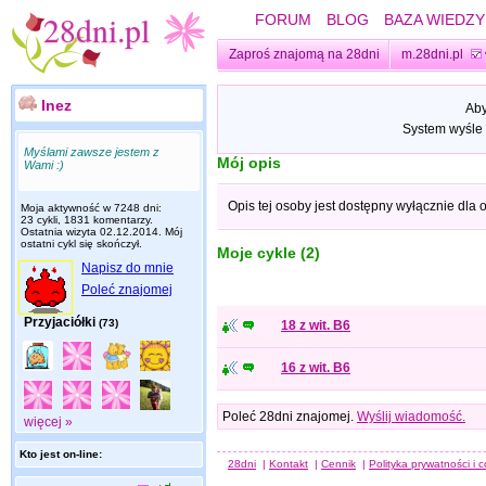
FORUM
BLOG
BAZA WIEDZY
Zaproś znajomą na 28dni
m.28dni.pl
Inez
Aby
System wyśle 
Myślami zawsze jestem z
Mój opis
Wami :)
Opis tej osoby jest dostępny wyłącznie dla
Moja aktywność w 7248 dni:
23 cykli, 1831 komentarzy.
Ostatnia wizyta
02.12.2014
. Mój
ostatni cykl się skończył.
Moje cykle (2)
Napisz do mnie
Poleć znajomej
Przyjaciółki
(73)
18 z wit. B6
16 z wit. B6
Poleć 28dni znajomej.
Wyślij wiadomość.
więcej »
Kto jest on-line:
28dni
|
Kontakt
|
Cennik
|
Polityka prywatności i 