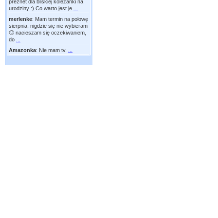
preznet dla bliskiej koleżanki na
urodziny :) Co warto jest je
...
merlenke
:
Mam termin na połowę
sierpnia, nigdzie się nie wybieram
🙂 nacieszam się oczekiwaniem,
do
...
Amazonka
:
Nie mam tv.
...