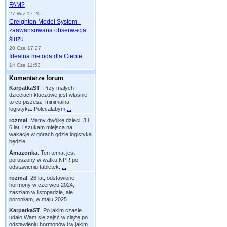
FAM?
27 Wrz 17:20
Creighton Model System -
zaawansowana obserwacja
śluzu
20 Cze 17:27
Idealna metoda dla Ciebie
14 Cze 11:53
Komentarze forum
KarpatkaST
:
Przy małych
dzieciach kluczowe jest właśnie
to co piszesz, minimalna
logistyka. Polecałabym
...
rozmal
:
Mamy dwójkę dzieci, 3 i
6 lat, i szukam miejsca na
wakacje w górach gdzie logistyka
będzie
...
Amazonka
:
Ten temat jest
poruszony w wątku NPR po
odstawieniu tabletek.
...
rozmal
:
26 lat, odstawione
hormony w czerwcu 2024,
zaszłam w listopadzie, ale
poroniłam, w maju 2025
...
KarpatkaST
:
Po jakim czasie
udało Wam się zajść w ciążę po
odstawieniu hormonów i w jakim