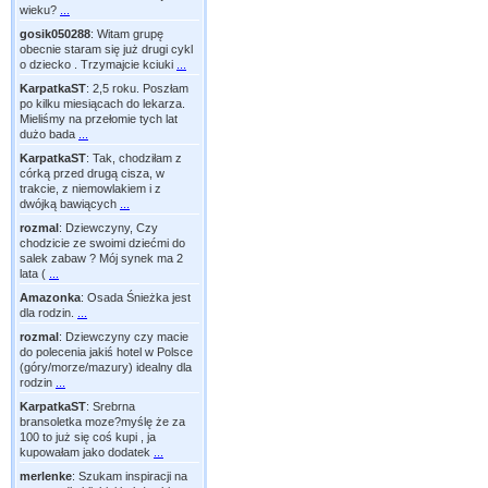
wieku?
...
gosik050288
:
Witam grupę
obecnie staram się już drugi cykl
o dziecko . Trzymajcie kciuki
...
KarpatkaST
:
2,5 roku. Poszłam
po kilku miesiącach do lekarza.
Mieliśmy na przełomie tych lat
dużo bada
...
KarpatkaST
:
Tak, chodziłam z
córką przed drugą cisza, w
trakcie, z niemowlakiem i z
dwójką bawiących
...
rozmal
:
Dziewczyny, Czy
chodzicie ze swoimi dziećmi do
salek zabaw ? Mój synek ma 2
lata (
...
Amazonka
:
Osada Śnieżka jest
dla rodzin.
...
rozmal
:
Dziewczyny czy macie
do polecenia jakiś hotel w Polsce
(góry/morze/mazury) idealny dla
rodzin
...
KarpatkaST
:
Srebrna
bransoletka moze?myślę że za
100 to już się coś kupi , ja
kupowałam jako dodatek
...
merlenke
:
Szukam inspiracji na