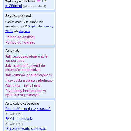
Wykresy w telefonie
m.28dni.pl
(iphone, android)
Szybka pomoc!
Coś sprawia Ci trudność, nie
rozumiesz opcji?
Napisz do pomocy
28dni
lub
eksperta
.
Pomoc do aplikacji
Pomoc do wykresu
Artykuły
Jak rozpocząć obserwacje
temperatury
Jak rozpoznać powrót do
płodności po porodzie
Jak wykonać analizę wykresu
Fazy cyklu a objawy płodności
Owulacja – fakty i mity
Przemiany hormonalne w
cyklu miesiączkowym
Artykuły eksperckie
Płodność – moja czy nasza?
27 Wrz 17:22
FAM i... nastolatki
27 Wrz 17:21
Dlaczego warto stosować