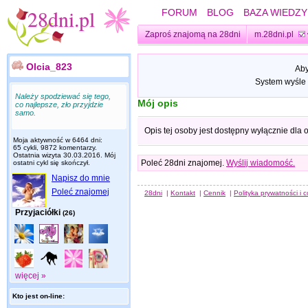
FORUM
BLOG
BAZA WIEDZY
Zaproś znajomą na 28dni
m.28dni.pl
Olcia_823
Aby
System wyśle 
Należy spodziewać się tego,
Mój opis
co najlepsze, zło przyjdzie
samo.
Opis tej osoby jest dostępny wyłącznie dla
Moja aktywność w 6464 dni:
65 cykli, 9872 komentarzy.
Ostatnia wizyta
30.03.2016
. Mój
Poleć 28dni znajomej.
Wyślij wiadomość.
ostatni cykl się skończył.
Napisz do mnie
Poleć znajomej
28dni
|
Kontakt
|
Cennik
|
Polityka prywatności i 
Przyjaciółki
(26)
więcej »
Kto jest on-line: