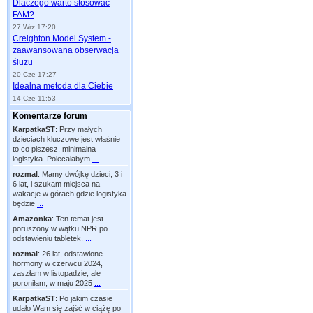
Dlaczego warto stosować
FAM?
27 Wrz 17:20
Creighton Model System -
zaawansowana obserwacja
śluzu
20 Cze 17:27
Idealna metoda dla Ciebie
14 Cze 11:53
Komentarze forum
KarpatkaST
:
Przy małych
dzieciach kluczowe jest właśnie
to co piszesz, minimalna
logistyka. Polecałabym
...
rozmal
:
Mamy dwójkę dzieci, 3 i
6 lat, i szukam miejsca na
wakacje w górach gdzie logistyka
będzie
...
Amazonka
:
Ten temat jest
poruszony w wątku NPR po
odstawieniu tabletek.
...
rozmal
:
26 lat, odstawione
hormony w czerwcu 2024,
zaszłam w listopadzie, ale
poroniłam, w maju 2025
...
KarpatkaST
:
Po jakim czasie
udało Wam się zajść w ciążę po