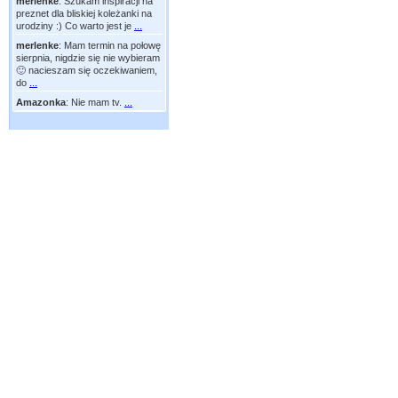
merlenke
:
Szukam inspiracji na
preznet dla bliskiej koleżanki na
urodziny :) Co warto jest je
...
merlenke
:
Mam termin na połowę
sierpnia, nigdzie się nie wybieram
🙂 nacieszam się oczekiwaniem,
do
...
Amazonka
:
Nie mam tv.
...