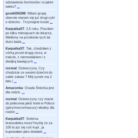
odstawieniu hormonów i w jakim
wieku?
...
gosik050288
:
Witam grupę
obecnie staram się już drugi cykl
o dziecko . Trzymajcie kciuki
...
KarpatkaST
:
2,5 roku. Poszłam
po kilku miesiącach do lekarza.
Mieliśmy na przełomie tych lat
dużo bada
...
KarpatkaST
:
Tak, chodziłam z
córką przed drugą cisza, w
trakcie, z niemowlakiem i z
dwójką bawiących
...
rozmal
:
Dziewczyny, Czy
chodzicie ze swoimi dziećmi do
salek zabaw ? Mój synek ma 2
lata (
...
Amazonka
:
Osada Śnieżka jest
dla rodzin.
...
rozmal
:
Dziewczyny czy macie
do polecenia jakiś hotel w Polsce
(góry/morze/mazury) idealny dla
rodzin
...
KarpatkaST
:
Srebrna
bransoletka moze?myślę że za
100 to już się coś kupi , ja
kupowałam jako dodatek
...