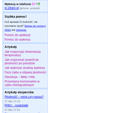
Wykresy w telefonie
m.28dni.pl
(iphone, android)
Szybka pomoc!
Coś sprawia Ci trudność, nie
rozumiesz opcji?
Napisz do pomocy
28dni
lub
eksperta
.
Pomoc do aplikacji
Pomoc do wykresu
Artykuły
Jak rozpocząć obserwacje
temperatury
Jak rozpoznać powrót do
płodności po porodzie
Jak wykonać analizę wykresu
Fazy cyklu a objawy płodności
Owulacja – fakty i mity
Przemiany hormonalne w
cyklu miesiączkowym
Artykuły eksperckie
Płodność – moja czy nasza?
27 Wrz 17:22
FAM i... nastolatki
27 Wrz 17:21