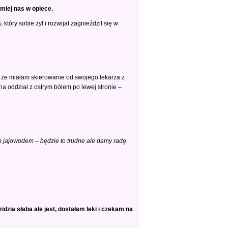
miej nas w opiece.
tóry sobie żył i rozwijał zagnieździł się w
o, że miałam skierowanie od swojego lekarza z
na oddział z ostrym bólem po lewej stronie –
m jajowodem – będzie to trudne ale damy radę.
zia słaba ale jest, dostałam leki i czekam na