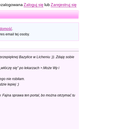
ezalogowana
Zaloguj się
lub
Zarejestruj się
adomość
.
es email tej osoby.
rzepięknej Bazylice w Licheniu :)). Zdaję sobie
 „włóczę się” po lekarzach >.Może Wy i
go nie robiłam.
ie lepiej :)
y. Fajna sprawa ten portal, bo można otrzymać tu