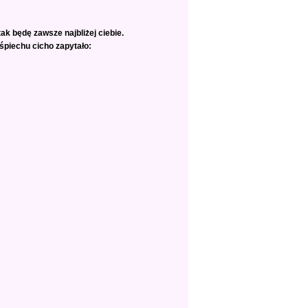
tak będę zawsze najbliżej ciebie.
ośpiechu cicho zapytało: