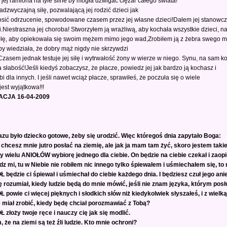
jej ramiona na tyle silne by mogła dźwigać ciężar całego świata!
adzwyczajną siłę, pozwalającą jej rodzić dzieci jak
sić odrzucenie, spowodowane czasem przez jej własne dzieci!Dałem jej stanowczoś
i.Niestraszna jej choroba! Stworzyłem ją wrażliwą, aby kochała wszystkie dzieci, n
iłę, aby opiekowała się swoim mężem mimo jego wad,Zrobiłem ją z żebra swego męż
y wiedziała, że dobry mąż nigdy nie skrzywdzi
Czasem jednak testuje jej siłę i wytrwałość żony w wierze w niego. Synu, na sam k
na słabość!Jeśli kiedyś zobaczysz, że płacze, powiedz jej jak bardzo ją kochasz i
bi dla innych. I jeśli nawet wciąż płacze, sprawiłeś, że poczuła się o wiele
jest wyjątkowa!!!
CJA 16-04-2009
zu było dziecko gotowe, żeby się urodzić. Więc któregoś dnia zapytało Boga:
 chcesz mnie jutro posłać na ziemię, ale jak ja mam tam żyć, skoro jestem taki
 wielu ANIOŁÓW wybiorę jednego dla ciebie. On będzie na ciebie czekał i zaopi
dz mi, tu w Niebie nie robiłem nic innego tylko śpiewałem i uśmiechałem się, t
Ł będzie ci śpiewał i uśmiechał do ciebie każdego dnia. I będziesz czuł jego ani
ę rozumiał, kiedy ludzie będą do mnie mówić, jeśli nie znam języka, którym posł
Ł powie ci więcej pięknych i słodkich słów niż kiedykolwiek słyszałeś, i z wielk
ę miał zrobić, kiedy będę chciał porozmawiać z Tobą?
Ł złoży twoje ręce i nauczy cię jak się modlić.
, że na ziemi są też źli ludzie. Kto mnie ochroni?