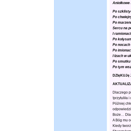
Aniołkowe
Po szklist
Po chwiejn
Po marzeni
Sercu na p
I ramionac
Po kołysan
Po nocach 
Po imionac
I łzach w u
Po smutku 
Po tym ws
DZIęKUJę Z
AKTUALIZAC
Dlaczego p
!przytuliła 
Później ch
odpowiedzie
Boże… Dlacz
A Bóg mu 
Kiedy tworz