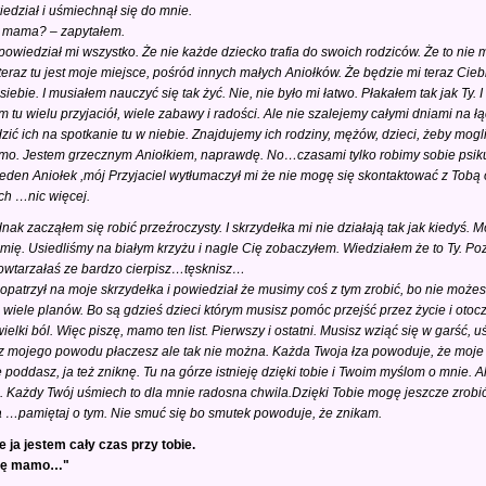
iedział i uśmiechnął się do mnie.
 mama? – zapytałem.
owiedział mi wszystko. Że nie każde dziecko trafia do swoich rodziców. Że to nie m
 teraz tu jest moje miejsce, pośród innych małych Aniołków. Że będzie mi teraz C
siebie. I musiałem nauczyć się tak żyć. Nie, nie było mi łatwo. Płakałem tak jak Ty. I
 tu wielu przyjaciół, wiele zabawy i radości. Ale nie szalejemy całymi dniami n
ić ich na spotkanie tu w niebie. Znajdujemy ich rodziny, mężów, dzieci, żeby mogl
. Jestem grzecznym Aniołkiem, naprawdę. No…czasami tylko robimy sobie psikusy 
eden Aniołek ,mój Przyjaciel wytłumaczył mi że nie mogę się skontaktować z Tobą 
ch …nic więcej.
dnak zacząłem się robić przeźroczysty. I skrzydełka mi nie działają tak jak kiedyś. 
mię. Usiedliśmy na białym krzyżu i nagle Cię zobaczyłem. Wiedziałem że to Ty. Po
Powtarzałaś ze bardzo cierpisz…tęsknisz…
popatrzył na moje skrzydełka i powiedział że musimy coś z tym zrobić, bo nie możes
e wiele planów. Bo są gdzieś dzieci którym musisz pomóc przejść przez życie i otoczy
wielki ból. Więc piszę, mamo ten list. Pierwszy i ostatni. Musisz wziąć się w garść
z mojego powodu płaczesz ale tak nie można. Każda Twoja łza powoduje, że moje 
ę poddasz, ja też zniknę. Tu na górze istnieję dzięki tobie i Twoim myślom o mnie
j. Każdy Twój uśmiech to dla mnie radosna chwila.Dzięki Tobie mogę jeszcze zrobić
 …pamiętaj o tym. Nie smuć się bo smutek powoduje, że znikam.
e ja jestem cały czas przy tobie.
ię mamo…"