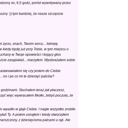
odzony sn, 6,5 godz, poród wywoływany przez
szny :)) tym bardziej, że nasze szczęscie
m życiu, snach, Twoim sercu…Istnieję.
 kiedy będę już przy Tobie, w tym miejscu o
uchany w Twoje opowieści i kojący głos
reszcie zasypiałaś…marzyłem. Wyobrażałem sobie
 zastanawiałem się czy jestem do Ciebie
…no i po co mi te dziesięć palców?
 godzinami. Słuchałem teraz jak płaczesz,
szyć więc wywracałem fikołki, żebyś poczuła, że
o wpadło w głąb Ciebie. I nagłe wszystko zrobiło
 byłaś Ty. A potem usnąłem i kiedy otworzyłem
arszczony, z dziesięcioma palcami u rąk. Ale