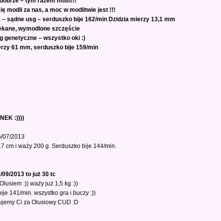
 dobrze – tym razem musi!!!
ię modli za nas, a moc w modlitwie jest !!!
a – sądne usg – serduszko bije 162/min Dzidzia mierzy 13,1 mm
ekane, wymodlone szczęście
g genetyczne – wszystko oki :)
erzy 61 mm, serduszko bije 159/min
EK :))))
6/07/2013
17 cm i waży 200 g. Serduszko bije 144/min.
/09/2013 to już 30 tc
lusiem :)) waży już 1,5 kg :))
ije 141/min. wszystko gra i buczy :))
ujemy Ci za Olusiowy CUD :D