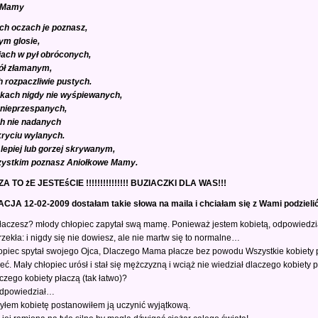
 Mamy
ych oczach je poznasz,
ym glosie,
ach w pył obróconych,
ół złamanym,
h rozpaczliwie pustych.
kach nigdy nie wyśpiewanych,
nieprzespanych,
h nie nadanych
kryciu wylanych.
lepiej lub gorzej skrywanym,
zystkim poznasz Aniołkowe Mamy.
A TO żE JESTEśCIE !!!!!!!!!!!!!!! BUZIACZKI DLA WAS!!!
JA 12-02-2009 dostałam takie słowa na maila i chciałam się z Wami podzielić
łaczesz? młody chłopiec zapytał swą mamę. Ponieważ jestem kobietą, odpowiedzi
i rzekła: i nigdy się nie dowiesz, ale nie martw się to normalne…
łopiec spytał swojego Ojca, Dlaczego Mama płacze bez powodu Wszystkie kobiety 
ć. Mały chłopiec urósł i stał się mężczyzną i wciąż nie wiedział dlaczego kobiety pł
ego kobiety płaczą (tak łatwo)?
odpowiedział…
yłem kobietę postanowiłem ją uczynić wyjątkową.