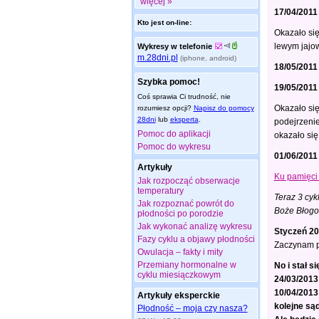
więcej »
17/04/2011
Kto jest on-line:
Okazało się
lewym jajow
Wykresy w telefonie
m.28dni.pl
(iphone, android)
18/05/2011
Szybka pomoc!
19/05/2011
Coś sprawia Ci trudność, nie
Okazało się
rozumiesz opcji?
Napisz do pomocy
28dni
lub
eksperta
.
podejrzenie
Pomoc do aplikacji
okazało się
Pomoc do wykresu
01/06/2011
Artykuły
Ku pamięci
Jak rozpocząć obserwacje
temperatury
Teraz 3 cyk
Jak rozpoznać powrót do
Boże Błogos
płodności po porodzie
Jak wykonać analizę wykresu
Styczeń 2
Fazy cyklu a objawy płodności
Zaczynam pr
Owulacja – fakty i mity
Przemiany hormonalne w
No i stał s
cyklu miesiączkowym
24/03/2013
10/04/2013
Artykuły eksperckie
kolejne są
Płodność – moja czy nasza?