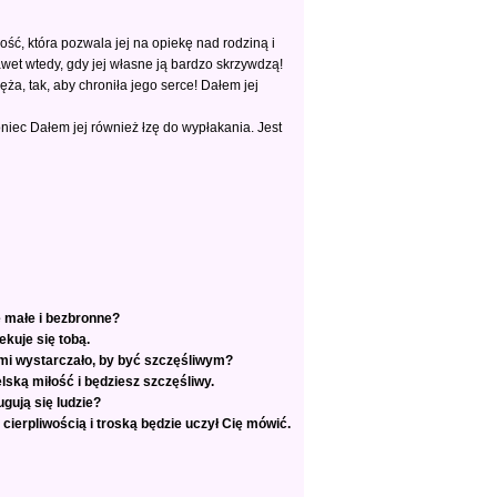
ć, która pozwala jej na opiekę nad rodziną i
awet wtedy, gdy jej własne ją bardzo skrzywdzą!
a, tak, aby chroniła jego serce! Dałem jej
oniec Dałem jej również łzę do wypłakania. Jest
e małe i bezbronne?
ekuje się tobą.
o mi wystarczało, by być szczęśliwym?
elską miłość i będziesz szczęśliwy.
ugują się ludzie?
ą cierpliwością i troską będzie uczył Cię mówić.