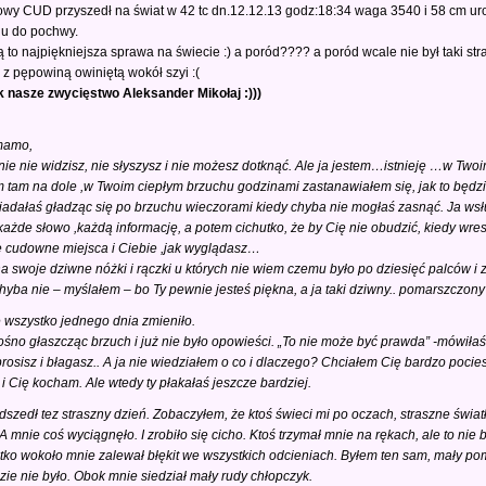
owy CUD przyszedł na świat w 42 tc dn.12.12.13 godz:18:34 waga 3540 i 58 cm ur
lu do pochwy.
to najpiękniejsza sprawa na świecie :) a poród???? a poród wcale nie był taki stra
ę z pępowiną owiniętą wokół szyi :(
 nasze zwycięstwo Aleksander Mikołaj :)))
mamo,
ie nie widzisz, nie słyszysz i nie możesz dotknąć. Ale ja jestem…istnieję …w Twoi
 tam na dole ,w Twoim ciepłym brzuchu godzinami zastanawiałem się, jak to będzie
adałaś gładząc się po brzuchu wieczorami kiedy chyba nie mogłaś zasnąć. Ja wsł
ażde słowo ,każdą informację, a potem cichutko, że by Cię nie obudzić, kiedy w
e cudowne miejsca i Ciebie ,jak wyglądasz…
a swoje dziwne nóżki i rączki u których nie wiem czemu było po dziesięć palców i
yba nie – myślałem – bo Ty pewnie jesteś piękna, a ja taki dziwny.. pomarszczony
 wszystko jednego dnia zmieniło.
ośno głaszcząc brzuch i już nie było opowieści. „To nie może być prawda” -mówiłaś
prosisz i błagasz.. A ja nie wiedziałem o co i dlaczego? Chciałem Cię bardzo pocie
m i Cię kocham. Ale wtedy ty płakałaś jeszcze bardziej.
szedł tez straszny dzień. Zobaczyłem, że ktoś świeci mi po oczach, straszne światł
 A mnie coś wyciągnęło. I zrobiło się cicho. Ktoś trzymał mnie na rękach, ale to nie
tko wokoło mnie zalewał błękit we wszystkich odcieniach. Byłem ten sam, mały pom
zie nie było. Obok mnie siedział mały rudy chłopczyk.