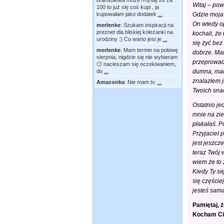
bransoletka moze?myślę że za
Witaj – pow
100 to już się coś kupi , ja
kupowałam jako dodatek
...
Gdzie moja
On wtedy op
merlenke
:
Szukam inspiracji na
preznet dla bliskiej koleżanki na
kochali, że
urodziny :) Co warto jest je
...
się żyć bez 
merlenke
:
Mam termin na połowę
dobrze. Mam
sierpnia, nigdzie się nie wybieram
przeprowadz
🙂 nacieszam się oczekiwaniem,
do
...
dumna, mamo
znalazłem j
Amazonka
:
Nie mam tv.
...
Twoich sna
Ostatnio je
mnie na zie
płakałaś. 
Przyjaciel 
jest jeszcz
teraz Twój 
wiem że to 
Kiedy Ty si
się częście
jesteś sama
Pamiętaj, ż
Kocham C