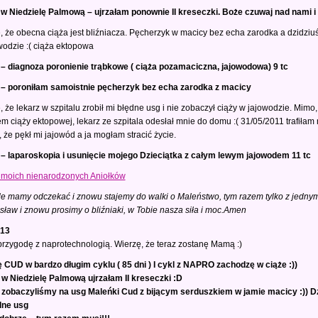
 w Niedzielę Palmową – ujrzałam ponownie II kreseczki. Boże czuwaj nad nami i 
, że obecna ciąża jest bliźniacza. Pęcherzyk w macicy bez echa zarodka a dzidziuś, k
odzie :( ciąża ektopowa
 – diagnoza poronienie trąbkowe ( ciąża pozamaciczna, jajowodowa) 9 tc
 – poroniłam samoistnie pęcherzyk bez echa zarodka z macicy
, że lekarz w szpitalu zrobił mi błędne usg i nie zobaczył ciąży w jajowodzie. Mim
m ciąży ektopowej, lekarz ze szpitala odesłał mnie do domu :( 31/05/2011 trafiłam 
, że pękł mi jajowód a ja mogłam stracić życie.
 – laparoskopia i usunięcie mojego Dzieciątka z całym lewym jajowodem 11 tc
 moich nienarodzonych Aniołków
le mamy odczekać i znowu stajemy do walki o Maleństwo, tym razem tylko z jedny
ław i znowu prosimy o bliźniaki, w Tobie nasza siła i moc.Amen
013
zygodę z naprotechnologią. Wierzę, że teraz zostanę Mamą :)
ię CUD w bardzo długim cyklu ( 85 dni ) I cykl z NAPRO zachodzę w ciąże :))
 w Niedzielę Palmową ujrzałam II kreseczki :D
 zobaczyliśmy na usg Maleńki Cud z bijącym serduszkiem w jamie macicy :)) Dzid
dne usg