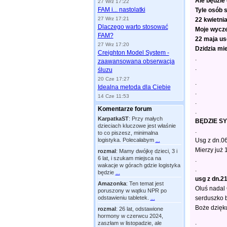
Ale będzie
27 Wrz 17:22
FAM i... nastolatki
Tyle osób s
27 Wrz 17:21
22 kwietni
Dlaczego warto stosować
Moje wycz
FAM?
22 maja us
27 Wrz 17:20
Dzidzia mi
Creighton Model System -
.
zaawansowana obserwacja
.
śluzu
20 Cze 17:27
.
Idealna metoda dla Ciebie
.
14 Cze 11:53
.
Komentarze forum
.
KarpatkaST
:
Przy małych
BĘDZIE SYN
dzieciach kluczowe jest właśnie
.
to co piszesz, minimalna
logistyka. Polecałabym
...
Usg z dn.0
Mierzy już 
rozmal
:
Mamy dwójkę dzieci, 3 i
6 lat, i szukam miejsca na
.
wakacje w górach gdzie logistyka
.
będzie
...
usg z dn.21
Amazonka
:
Ten temat jest
Oluś nadal O
poruszony w wątku NPR po
odstawieniu tabletek.
...
serduszko b
Boże dzięk
rozmal
:
26 lat, odstawione
hormony w czerwcu 2024,
.
zaszłam w listopadzie, ale