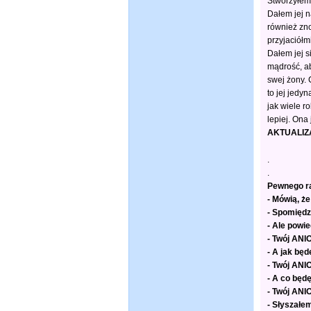
Stworzyłem 
Dałem jej n
również zno
przyjaciółm
Dałem jej s
mądrość, ab
swej żony. 
to jej jedy
jak wiele ro
lepiej. Ona 
AKTUALIZA
.
.
Pewnego ra
- Mówią, że
- Spomiędzy
- Ale powie
- Twój ANIO
- A jak będ
- Twój ANIO
- A co będ
- Twój ANIO
- Słyszałem