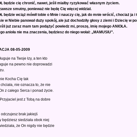
OŁ będzie cię chronić, nawet, jeśli miałby ryzykować własnym życiem.
zawsze smutny, ponieważ nie będę Cię więcej widział.
Ł będzie wciąż mówił tobie o Mnie i nauczy cię, jak do mnie wrócić, chociaż ja i 
e w Niebie panował duży spokój, ale już dochodziły głosy z ziemi i Dziecię w p
 jeśli już zaraz mam tam podążyć powiedz mi, proszę, imię mojego ANIOŁA.
jego anioła nie ma znaczenia, będziesz do niego wołał: „MAMUSIU”.
CJA 08-05-2009
ługuje na Twoje łzy, a ten kto
ługuje na pewno nie doprowadzi
zu.
 nie Kocha Cię tak
 chciała, nie oznacza to, że nie
n z całego Serca i ponad życie.
rzyjaciel jest z Tobą na dobre
 odczujesz brak jakiejś
y będziesz siedziała obok niej
wiedziała, że On nigdy nie będzie