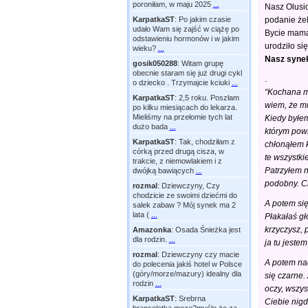
poroniłam, w maju 2025
...
Nasz Olusi
KarpatkaST
:
Po jakim czasie
podanie że
udało Wam się zajść w ciążę po
Bycie mamą 
odstawieniu hormonów i w jakim
urodziło si
wieku?
...
Nasz synek
gosik050288
:
Witam grupę
obecnie staram się już drugi cykl
.
o dziecko . Trzymajcie kciuki
...
“Kochana 
KarpatkaST
:
2,5 roku. Poszłam
wiem, że mn
po kilku miesiącach do lekarza.
Mieliśmy na przełomie tych lat
Kiedy byłem
dużo bada
...
którym powi
KarpatkaST
:
Tak, chodziłam z
chłonąłem k
córką przed drugą cisza, w
te wszystki
trakcie, z niemowlakiem i z
Patrzyłem n
dwójką bawiących
...
podobny. Ch
rozmal
:
Dziewczyny, Czy
chodzicie ze swoimi dziećmi do
A potem się
salek zabaw ? Mój synek ma 2
lata (
...
Płakałaś gł
krzyczysz, 
Amazonka
:
Osada Śnieżka jest
dla rodzin.
...
ja tu jeste
rozmal
:
Dziewczyny czy macie
A potem nad
do polecenia jakiś hotel w Polsce
(góry/morze/mazury) idealny dla
się czarne.
rodzin
...
oczy, wszys
KarpatkaST
:
Srebrna
Ciebie nigd