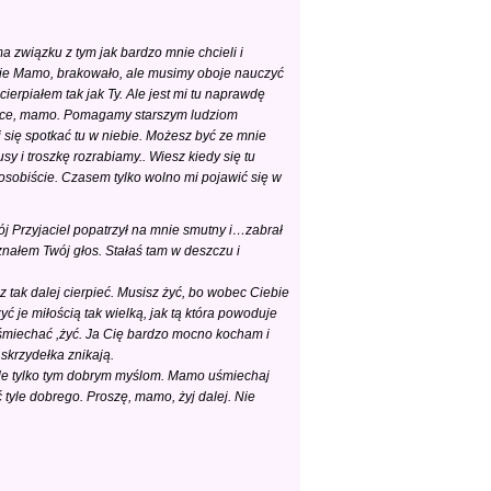
a związku z tym jak bardzo mnie chcieli i
iebie Mamo, brakowało, ale musimy oboje nauczyć
 cierpiałem tak jak Ty. Ale jest mi tu naprawdę
a łące, mamo. Pomagamy starszym ludziom
i się spotkać tu w niebie. Możesz być ze mnie
i troszkę rozrabiamy.. Wiesz kiedy się tu
osobiście. Czasem tylko wolno mi pojawić się w
Mój Przyjaciel popatrzył na mnie smutny i…zabrał
znałem Twój głos. Stałaś tam w deszczu i
z tak dalej cierpieć. Musisz żyć, bo wobec Ciebie
ć je miłością tak wielką, jak tą która powoduje
, uśmiechać ,żyć. Ja Cię bardzo mocno kocham i
skrzydełka znikają.
. Ale tylko tym dobrym myślom. Mamo uśmiechaj
 tyle dobrego. Proszę, mamo, żyj dalej. Nie