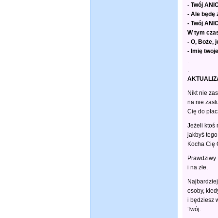
- Twój ANI
- Ale będę 
- Twój ANIO
W tym czasi
- O, Boże,
- Imię two
.
.
AKTUALIZA
Nikt nie zas
na nie zas
Cię do płac
Jeżeli ktoś
jakbyś tego
Kocha Cię O
Prawdziwy P
i na złe.
Najbardziej
osoby, kied
i będziesz 
Twój.