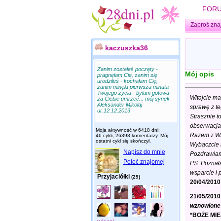
FOR
Zaproś zna
kaczuszka36
Zanim zostałeś poczęty -
Mój opis
pragnęłam Cię, zanim się
urodziłeś - kochałam Cię,
zanim minęła pierwsza minuta
Twojego życia - byłam gotowa
Witajcie ma
za Ciebie umrzeć... mój synek
Aleksander Mikołaj
sprawę z te
ur.12.12.2013
Strasznie t
obserwacja
Moja aktywność w 6418 dni:
Razem z Wam
46 cykli, 26398 komentarzy. Mój
ostatni cykl się skończył.
Wybaczcie m
Napisz do mnie
Pozdrawiam
Poleć znajomej
PS. Poznała
wsparcie i 
Przyjaciółki
(29)
20/04/2010
21/05/2010 
wznowione 
*BOŻE MI