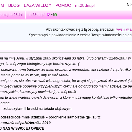
Ni
UM
BLOG
BAZA WIEDZY
POMOC
m.28dni.pl
jomą na 28dni
m.28dni.pl
Aby skontaktować się z tą osobą, zredaguj i
wyślij wi
System wyśle powiadomienie z treścią Twojej wiadomości na adr
m na imię Ania. w styczniu 2009 skończyłam 33 latka. Ślub braliśmy 22/09/2007 w p
go, że mój zegar biologiczny bije bardzo szybko :(
o przeżywam tym bardziej, że mam problem z nieregularnymi cyklami :( ciągle tylko
 siebie pomoże mi w tym, aby zostać MAMĄ.
i pouczę sie obserwować własnego ciała, bo wstyd się przyznać ale wcześniej te
i błędy jakie popełnię przy pierwszym cyklu ale od drugiego mam nadzieję, że będz
 wszystkie dziewczyny odwiedzające mój profil.
m tu wiele wartościowych dziewczyn z którymi utrzymuję kontakt nie tylko wirtualn
pomoc.
 – zobaczyłam II kreski na teście ciążowym
odszedł ode mnie Dzidziuś – poronienie samoistne :(((( 10 tc
starania od października 2010
EJ NAS W SWOJEJ OPIECE