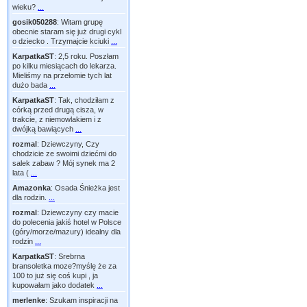
wieku?
...
gosik050288
:
Witam grupę
obecnie staram się już drugi cykl
o dziecko . Trzymajcie kciuki
...
KarpatkaST
:
2,5 roku. Poszłam
po kilku miesiącach do lekarza.
Mieliśmy na przełomie tych lat
dużo bada
...
KarpatkaST
:
Tak, chodziłam z
córką przed drugą cisza, w
trakcie, z niemowlakiem i z
dwójką bawiących
...
rozmal
:
Dziewczyny, Czy
chodzicie ze swoimi dziećmi do
salek zabaw ? Mój synek ma 2
lata (
...
Amazonka
:
Osada Śnieżka jest
dla rodzin.
...
rozmal
:
Dziewczyny czy macie
do polecenia jakiś hotel w Polsce
(góry/morze/mazury) idealny dla
rodzin
...
KarpatkaST
:
Srebrna
bransoletka moze?myślę że za
100 to już się coś kupi , ja
kupowałam jako dodatek
...
merlenke
:
Szukam inspiracji na