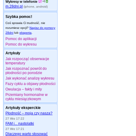
Wykresy w telefonie
m.28dni.pl
(iphone, android)
Szybka pomoc!
Coś sprawia Ci trudność, nie
rozumiesz opcji?
Napisz do pomocy
28dni
lub
eksperta
.
Pomoc do aplikacji
Pomoc do wykresu
Artykuły
Jak rozpocząć obserwacje
temperatury
Jak rozpoznać powrót do
płodności po porodzie
Jak wykonać analizę wykresu
Fazy cyklu a objawy płodności
Owulacja – fakty i mity
Przemiany hormonalne w
cyklu miesiączkowym
Artykuły eksperckie
Płodność – moja czy nasza?
27 Wrz 17:22
FAM i... nastolatki
27 Wrz 17:21
Dlaczego warto stosować