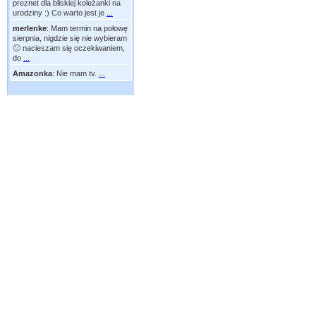
preznet dla bliskiej koleżanki na
urodziny :) Co warto jest je
...
merlenke
:
Mam termin na połowę
sierpnia, nigdzie się nie wybieram
🙂 nacieszam się oczekiwaniem,
do
...
Amazonka
:
Nie mam tv.
...