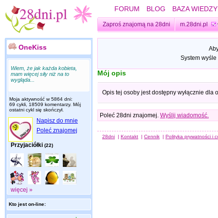
FORUM
BLOG
BAZA WIEDZY
Zaproś znajomą na 28dni
m.28dni.pl
OneKiss
Aby
System wyśle 
Wiem, że jak każda kobieta,
Mój opis
mam więcej siły niż na to
wygląda...
Opis tej osoby jest dostępny wyłącznie dla
Moja aktywność w 5864 dni:
69 cykli, 18509 komentarzy. Mój
ostatni cykl się skończył.
Poleć 28dni znajomej.
Wyślij wiadomość.
Napisz do mnie
Poleć znajomej
28dni
|
Kontakt
|
Cennik
|
Polityka prywatności i 
Przyjaciółki
(22)
więcej »
Kto jest on-line: