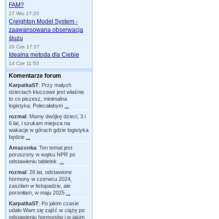
FAM?
27 Wrz 17:20
Creighton Model System -
zaawansowana obserwacja
śluzu
20 Cze 17:27
Idealna metoda dla Ciebie
14 Cze 11:53
Komentarze forum
KarpatkaST
:
Przy małych
dzieciach kluczowe jest właśnie
to co piszesz, minimalna
logistyka. Polecałabym
...
rozmal
:
Mamy dwójkę dzieci, 3 i
6 lat, i szukam miejsca na
wakacje w górach gdzie logistyka
będzie
...
Amazonka
:
Ten temat jest
poruszony w wątku NPR po
odstawieniu tabletek.
...
rozmal
:
26 lat, odstawione
hormony w czerwcu 2024,
zaszłam w listopadzie, ale
poroniłam, w maju 2025
...
KarpatkaST
:
Po jakim czasie
udało Wam się zajść w ciążę po
odstawieniu hormonów i w jakim