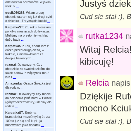
Justyś dziek
odstawieniu hormonów i w jakim
wieku?
...
gosik050288
:
Witam grupę
Cud sie stał :),
obecnie staram się już drugi cykl
o dziecko . Trzymajcie kciuki
...
KarpatkaST
:
2,5 roku. Poszłam
po kilku miesiącach do lekarza.
rutka1234
n
Mieliśmy na przełomie tych lat
dużo bada
...
KarpatkaST
:
Tak, chodziłam z
Witaj Relcia
córką przed drugą cisza, w
trakcie, z niemowlakiem i z
kibicuję!
dwójką bawiących
...
rozmal
:
Dziewczyny, Czy
chodzicie ze swoimi dziećmi do
salek zabaw ? Mój synek ma 2
lata (
...
Relcia
napi
Amazonka
:
Osada Śnieżka jest
dla rodzin.
...
Dziękije Ru
rozmal
:
Dziewczyny czy macie
do polecenia jakiś hotel w Polsce
(góry/morze/mazury) idealny dla
mocno Kciuki
rodzin
...
KarpatkaST
:
Srebrna
bransoletka moze?myślę że za
Cud sie stał :),
100 to już się coś kupi , ja
kupowałam jako dodatek
...