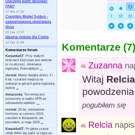
Dlaczego warto stosować
FAM?
27 Wrz 17:20
Creighton Model System -
zaawansowana obserwacja
śluzu
20 Cze 17:27
Idealna metoda dla Ciebie
14 Cze 11:53
Komentarze (
7
Komentarze forum
KarpatkaST
:
Przy małych
dzieciach kluczowe jest właśnie
Zuzanna
na
to co piszesz, minimalna
logistyka. Polecałabym
...
rozmal
:
Mamy dwójkę dzieci, 3 i
Witaj
Relcia
6 lat, i szukam miejsca na
wakacje w górach gdzie logistyka
będzie
...
powodzenia
Amazonka
:
Ten temat jest
poruszony w wątku NPR po
pogubiłam się
odstawieniu tabletek.
...
rozmal
:
26 lat, odstawione
hormony w czerwcu 2024,
zaszłam w listopadzie, ale
Relcia
poroniłam, w maju 2025
...
napi
KarpatkaST
:
Po jakim czasie
udało Wam się zajść w ciążę po