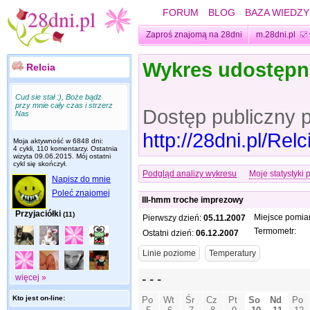
FORUM
BLOG
BAZA WIEDZY
Zaproś znajomą na 28dni
m.28dni.pl
Wykres udostęp
Relcia
Cud sie stał :), Boże bądz
przy mnie cały czas i strzerz
Dostęp publiczny 
Nas
http://28dni.pl/Re
Moja aktywność w 6848 dni:
4 cykli, 110 komentarzy. Ostatnia
wizyta
09.06.2015
. Mój ostatni
cykl się skończył.
Podgląd analizy wykresu
Moje statystyki 
Napisz do mnie
Poleć znajomej
III-hmm troche imprezowy
Przyjaciółki
(11)
Miejsce pomia
Pierwszy dzień:
05.11.2007
Termometr:
Ostatni dzień:
06.12.2007
więcej »
Kto jest on-line: