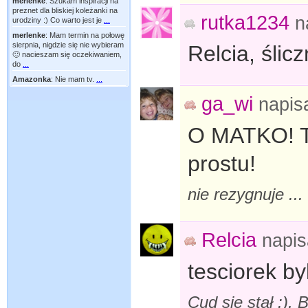
merlenke
:
Szukam inspiracji na
preznet dla bliskiej koleżanki na
rutka1234
n
urodziny :) Co warto jest je
...
merlenke
:
Mam termin na połowę
sierpnia, nigdzie się nie wybieram
Relcia, ślic
🙂 nacieszam się oczekiwaniem,
do
...
Amazonka
:
Nie mam tv.
...
ga_wi
napis
O MATKO! Te
prostu!
nie rezygnuje ...
Relcia
napi
tesciorek by
Cud sie stał :),