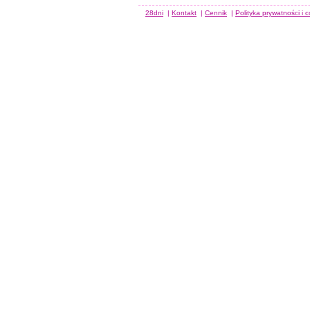
28dni
|
Kontakt
|
Cennik
|
Polityka prywatności i 