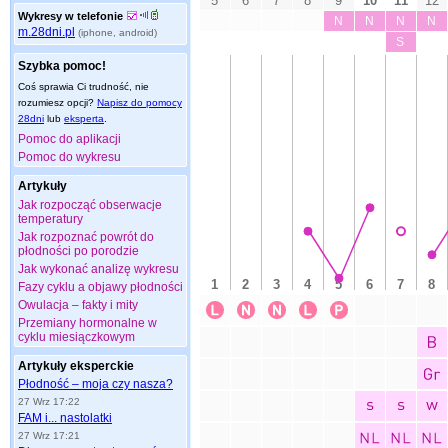
Wykresy w telefonie
m.28dni.pl
(iphone, android)
Szybka pomoc!
Coś sprawia Ci trudność, nie
rozumiesz opcji?
Napisz do pomocy
28dni
lub
eksperta
.
Pomoc do aplikacji
Pomoc do wykresu
Artykuły
Jak rozpocząć obserwacje
temperatury
Jak rozpoznać powrót do
płodności po porodzie
Jak wykonać analizę wykresu
Fazy cyklu a objawy płodności
Owulacja – fakty i mity
Przemiany hormonalne w
cyklu miesiączkowym
Artykuły eksperckie
Płodność – moja czy nasza?
27 Wrz 17:22
FAM i... nastolatki
27 Wrz 17:21