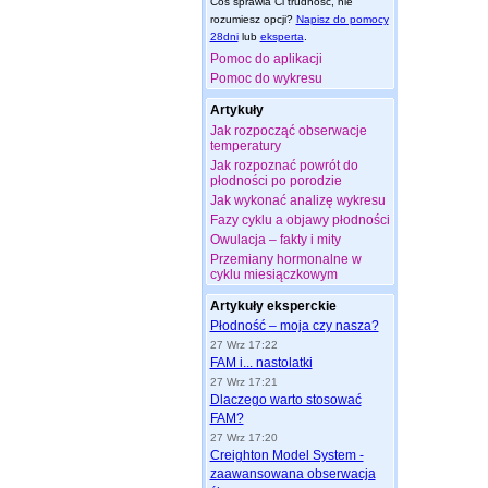
Coś sprawia Ci trudność, nie
rozumiesz opcji?
Napisz do pomocy
28dni
lub
eksperta
.
Pomoc do aplikacji
Pomoc do wykresu
Artykuły
Jak rozpocząć obserwacje
temperatury
Jak rozpoznać powrót do
płodności po porodzie
Jak wykonać analizę wykresu
Fazy cyklu a objawy płodności
Owulacja – fakty i mity
Przemiany hormonalne w
cyklu miesiączkowym
Artykuły eksperckie
Płodność – moja czy nasza?
27 Wrz 17:22
FAM i... nastolatki
27 Wrz 17:21
Dlaczego warto stosować
FAM?
27 Wrz 17:20
Creighton Model System -
zaawansowana obserwacja