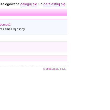
ezalogowana
Zaloguj się
lub
Zarejestruj się
adomość
.
es email tej osoby.
© 28dni.pl sp. z o.o.