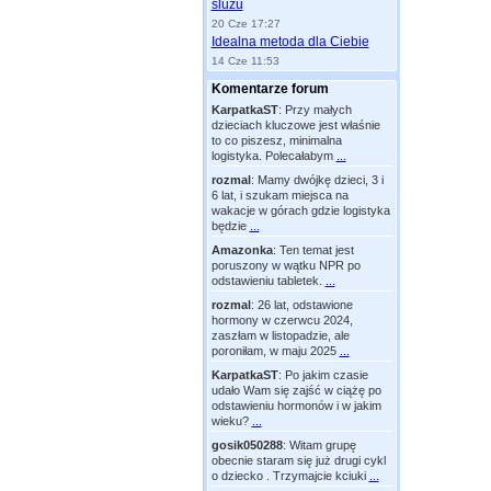
śluzu
20 Cze 17:27
Idealna metoda dla Ciebie
14 Cze 11:53
Komentarze forum
KarpatkaST
:
Przy małych
dzieciach kluczowe jest właśnie
to co piszesz, minimalna
logistyka. Polecałabym
...
rozmal
:
Mamy dwójkę dzieci, 3 i
6 lat, i szukam miejsca na
wakacje w górach gdzie logistyka
będzie
...
Amazonka
:
Ten temat jest
poruszony w wątku NPR po
odstawieniu tabletek.
...
rozmal
:
26 lat, odstawione
hormony w czerwcu 2024,
zaszłam w listopadzie, ale
poroniłam, w maju 2025
...
KarpatkaST
:
Po jakim czasie
udało Wam się zajść w ciążę po
odstawieniu hormonów i w jakim
wieku?
...
gosik050288
:
Witam grupę
obecnie staram się już drugi cykl
o dziecko . Trzymajcie kciuki
...