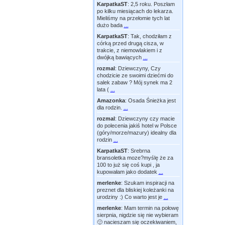
KarpatkaST
:
2,5 roku. Poszłam
po kilku miesiącach do lekarza.
Mieliśmy na przełomie tych lat
dużo bada
...
KarpatkaST
:
Tak, chodziłam z
córką przed drugą cisza, w
trakcie, z niemowlakiem i z
dwójką bawiących
...
rozmal
:
Dziewczyny, Czy
chodzicie ze swoimi dziećmi do
salek zabaw ? Mój synek ma 2
lata (
...
Amazonka
:
Osada Śnieżka jest
dla rodzin.
...
rozmal
:
Dziewczyny czy macie
do polecenia jakiś hotel w Polsce
(góry/morze/mazury) idealny dla
rodzin
...
KarpatkaST
:
Srebrna
bransoletka moze?myślę że za
100 to już się coś kupi , ja
kupowałam jako dodatek
...
merlenke
:
Szukam inspiracji na
preznet dla bliskiej koleżanki na
urodziny :) Co warto jest je
...
merlenke
:
Mam termin na połowę
sierpnia, nigdzie się nie wybieram
🙂 nacieszam się oczekiwaniem,