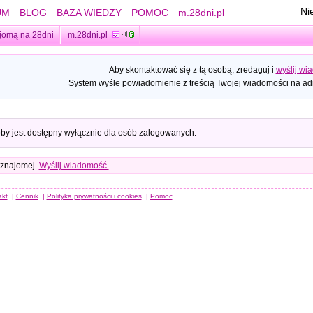
Ni
UM
BLOG
BAZA WIEDZY
POMOC
m.28dni.pl
jomą na 28dni
m.28dni.pl
Aby skontaktować się z tą osobą, zredaguj i
wyślij wi
System wyśle powiadomienie z treścią Twojej wiadomości na adr
oby jest dostępny wyłącznie dla osób zalogowanych.
 znajomej.
Wyślij wiadomość.
akt
|
Cennik
|
Polityka prywatności i cookies
|
Pomoc