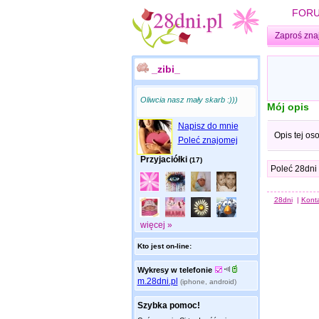
FOR
Zaproś zna
_zibi_
Oliwcia nasz mały skarb :)))
Mój opis
Napisz do mnie
Opis tej os
Poleć znajomej
Przyjaciółki
(17)
Poleć 28dni
28dni
|
Kont
więcej »
Kto jest on-line:
Wykresy w telefonie
m.28dni.pl
(iphone, android)
Szybka pomoc!