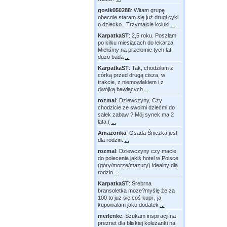
gosik050288
:
Witam grupę
obecnie staram się już drugi cykl
o dziecko . Trzymajcie kciuki
...
KarpatkaST
:
2,5 roku. Poszłam
po kilku miesiącach do lekarza.
Mieliśmy na przełomie tych lat
dużo bada
...
KarpatkaST
:
Tak, chodziłam z
córką przed drugą cisza, w
trakcie, z niemowlakiem i z
dwójką bawiących
...
rozmal
:
Dziewczyny, Czy
chodzicie ze swoimi dziećmi do
salek zabaw ? Mój synek ma 2
lata (
...
Amazonka
:
Osada Śnieżka jest
dla rodzin.
...
rozmal
:
Dziewczyny czy macie
do polecenia jakiś hotel w Polsce
(góry/morze/mazury) idealny dla
rodzin
...
KarpatkaST
:
Srebrna
bransoletka moze?myślę że za
100 to już się coś kupi , ja
kupowałam jako dodatek
...
merlenke
:
Szukam inspiracji na
preznet dla bliskiej koleżanki na