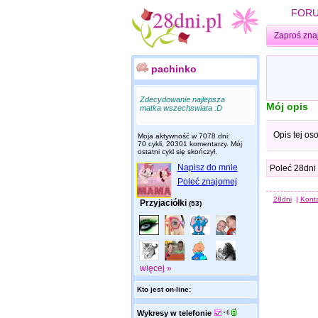
FOR
Zaproś zna
pachinko
Zdecydowanie najlepsza
Mój opis
matka wszechswiata :D
Opis tej os
Moja aktywność w 7078 dni:
70 cykli, 20301 komentarzy. Mój
ostatni cykl się skończył.
Napisz do mnie
Poleć 28dni
Poleć znajomej
28dni
|
Kont
Przyjaciółki
(53)
więcej »
Kto jest on-line:
Wykresy w telefonie