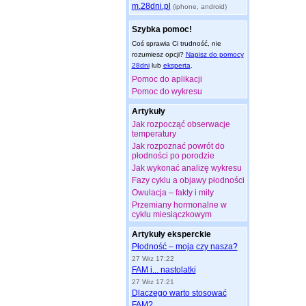
m.28dni.pl
(iphone, android)
Szybka pomoc!
Coś sprawia Ci trudność, nie
rozumiesz opcji?
Napisz do pomocy
28dni
lub
eksperta
.
Pomoc do aplikacji
Pomoc do wykresu
Artykuły
Jak rozpocząć obserwacje
temperatury
Jak rozpoznać powrót do
płodności po porodzie
Jak wykonać analizę wykresu
Fazy cyklu a objawy płodności
Owulacja – fakty i mity
Przemiany hormonalne w
cyklu miesiączkowym
Artykuły eksperckie
Płodność – moja czy nasza?
27 Wrz 17:22
FAM i... nastolatki
27 Wrz 17:21
Dlaczego warto stosować
FAM?