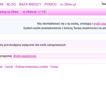
Ni
UM
BLOG
BAZA WIEDZY
POMOC
m.28dni.pl
jomą na 28dni
m.28dni.pl
Aby skontaktować się z tą osobą, zredaguj i
wyślij wi
System wyśle powiadomienie z treścią Twojej wiadomości na adr
oby jest dostępny wyłącznie dla osób zalogowanych.
 znajomej.
Wyślij wiadomość.
akt
|
Cennik
|
Polityka prywatności i cookies
|
Pomoc