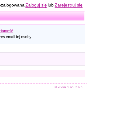
ezalogowana
Zaloguj się
lub
Zarejestruj się
adomość
.
es email tej osoby.
© 28dni.pl sp. z o.o.