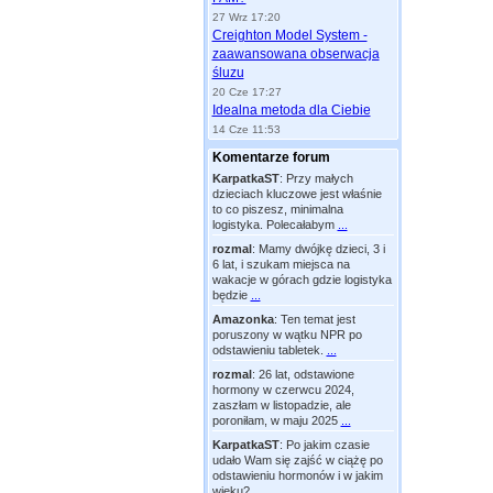
27 Wrz 17:20
Creighton Model System -
zaawansowana obserwacja
śluzu
20 Cze 17:27
Idealna metoda dla Ciebie
14 Cze 11:53
Komentarze forum
KarpatkaST
:
Przy małych
dzieciach kluczowe jest właśnie
to co piszesz, minimalna
logistyka. Polecałabym
...
rozmal
:
Mamy dwójkę dzieci, 3 i
6 lat, i szukam miejsca na
wakacje w górach gdzie logistyka
będzie
...
Amazonka
:
Ten temat jest
poruszony w wątku NPR po
odstawieniu tabletek.
...
rozmal
:
26 lat, odstawione
hormony w czerwcu 2024,
zaszłam w listopadzie, ale
poroniłam, w maju 2025
...
KarpatkaST
:
Po jakim czasie
udało Wam się zajść w ciążę po
odstawieniu hormonów i w jakim
wieku?
...