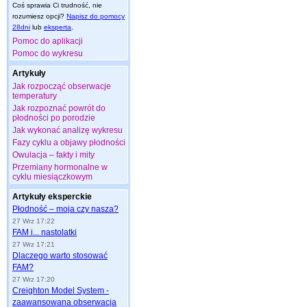
Coś sprawia Ci trudność, nie
rozumiesz opcji?
Napisz do pomocy
28dni
lub
eksperta
.
Pomoc do aplikacji
Pomoc do wykresu
Artykuły
Jak rozpocząć obserwacje
temperatury
Jak rozpoznać powrót do
płodności po porodzie
Jak wykonać analizę wykresu
Fazy cyklu a objawy płodności
Owulacja – fakty i mity
Przemiany hormonalne w
cyklu miesiączkowym
Artykuły eksperckie
Płodność – moja czy nasza?
27 Wrz 17:22
FAM i... nastolatki
27 Wrz 17:21
Dlaczego warto stosować
FAM?
27 Wrz 17:20
Creighton Model System -
zaawansowana obserwacja