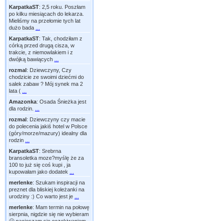
KarpatkaST
:
2,5 roku. Poszłam
po kilku miesiącach do lekarza.
Mieliśmy na przełomie tych lat
dużo bada
...
KarpatkaST
:
Tak, chodziłam z
córką przed drugą cisza, w
trakcie, z niemowlakiem i z
dwójką bawiących
...
rozmal
:
Dziewczyny, Czy
chodzicie ze swoimi dziećmi do
salek zabaw ? Mój synek ma 2
lata (
...
Amazonka
:
Osada Śnieżka jest
dla rodzin.
...
rozmal
:
Dziewczyny czy macie
do polecenia jakiś hotel w Polsce
(góry/morze/mazury) idealny dla
rodzin
...
KarpatkaST
:
Srebrna
bransoletka moze?myślę że za
100 to już się coś kupi , ja
kupowałam jako dodatek
...
merlenke
:
Szukam inspiracji na
preznet dla bliskiej koleżanki na
urodziny :) Co warto jest je
...
merlenke
:
Mam termin na połowę
sierpnia, nigdzie się nie wybieram