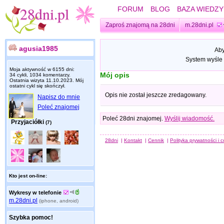
FORUM
BLOG
BAZA WIEDZY
Zaproś znajomą na 28dni
m.28dni.pl
agusia1985
Aby
System wyśle 
Moja aktywność w 6155 dni:
Mój opis
34 cykli, 1034 komentarzy.
Ostatnia wizyta
11.10.2023
. Mój
ostatni cykl się skończył.
Opis nie został jeszcze zredagowany.
Napisz do mnie
Poleć znajomej
Poleć 28dni znajomej.
Wyślij wiadomość.
Przyjaciółki
(7)
28dni
|
Kontakt
|
Cennik
|
Polityka prywatności i 
Kto jest on-line:
Wykresy w telefonie
m.28dni.pl
(iphone, android)
Szybka pomoc!