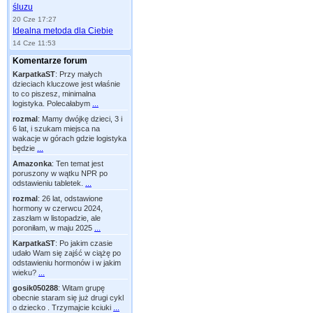
śluzu
20 Cze 17:27
Idealna metoda dla Ciebie
14 Cze 11:53
Komentarze forum
KarpatkaST
:
Przy małych
dzieciach kluczowe jest właśnie
to co piszesz, minimalna
logistyka. Polecałabym
...
rozmal
:
Mamy dwójkę dzieci, 3 i
6 lat, i szukam miejsca na
wakacje w górach gdzie logistyka
będzie
...
Amazonka
:
Ten temat jest
poruszony w wątku NPR po
odstawieniu tabletek.
...
rozmal
:
26 lat, odstawione
hormony w czerwcu 2024,
zaszłam w listopadzie, ale
poroniłam, w maju 2025
...
KarpatkaST
:
Po jakim czasie
udało Wam się zajść w ciążę po
odstawieniu hormonów i w jakim
wieku?
...
gosik050288
:
Witam grupę
obecnie staram się już drugi cykl
o dziecko . Trzymajcie kciuki
...