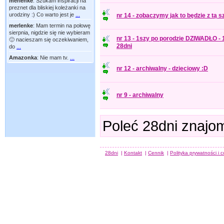
merlenke
:
Szukam inspiracji na
preznet dla bliskiej koleżanki na
urodziny :) Co warto jest je
...
nr 14 - zobaczymy jak to będzie z tą sz
merlenke
:
Mam termin na połowę
sierpnia, nigdzie się nie wybieram
nr 13 - 1szy po porodzie DZIWADŁO - 
🙂 nacieszam się oczekiwaniem,
28dni
do
...
Amazonka
:
Nie mam tv.
...
nr 12 - archiwalny - dzieciowy :D
nr 9 - archiwalny
Poleć 28dni znajo
28dni
|
Kontakt
|
Cennik
|
Polityka prywatności i 