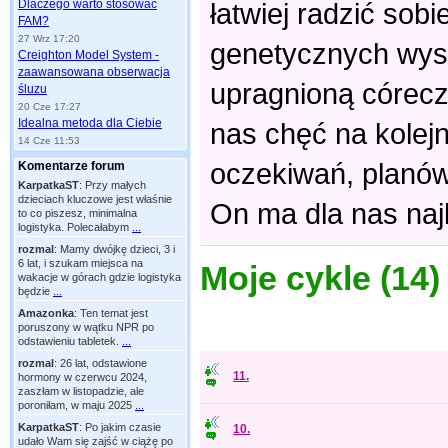
Dlaczego warto stosować
łatwiej radzić sob
FAM?
27 Wrz 17:20
genetycznych wys
Creighton Model System -
zaawansowana obserwacja
upragnioną córecz
śluzu
20 Cze 17:27
Idealna metoda dla Ciebie
nas chęć na kolej
14 Cze 11:53
oczekiwań, planów,
Komentarze forum
KarpatkaST
:
Przy małych
dzieciach kluczowe jest właśnie
On ma dla nas naj
to co piszesz, minimalna
logistyka. Polecałabym
...
rozmal
:
Mamy dwójkę dzieci, 3 i
6 lat, i szukam miejsca na
Moje cykle (14)
wakacje w górach gdzie logistyka
będzie
...
Amazonka
:
Ten temat jest
poruszony w wątku NPR po
odstawieniu tabletek.
...
rozmal
:
26 lat, odstawione
11.
hormony w czerwcu 2024,
zaszłam w listopadzie, ale
poroniłam, w maju 2025
...
KarpatkaST
:
Po jakim czasie
10.
udało Wam się zajść w ciążę po