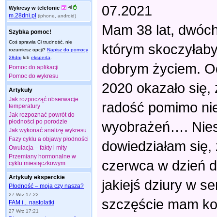
07.2021
Wykresy w telefonie
m.28dni.pl
(iphone, android)
Mam 38 lat, dwóch
Szybka pomoc!
Coś sprawia Ci trudność, nie
którym skoczyłaby
rozumiesz opcji?
Napisz do pomocy
28dni
lub
eksperta
.
dobrym życiem. O
Pomoc do aplikacji
Pomoc do wykresu
2020 okazało się, 
Artykuły
Jak rozpocząć obserwacje
radość pomimo nie
temperatury
Jak rozpoznać powrót do
płodności po porodzie
wyobrażeń…. Niest
Jak wykonać analizę wykresu
Fazy cyklu a objawy płodności
dowiedziałam się, 
Owulacja – fakty i mity
Przemiany hormonalne w
czerwca w dzień d
cyklu miesiączkowym
Artykuły eksperckie
jakiejś dziury w se
Płodność – moja czy nasza?
27 Wrz 17:22
szczęście mam koło
FAM i... nastolatki
27 Wrz 17:21