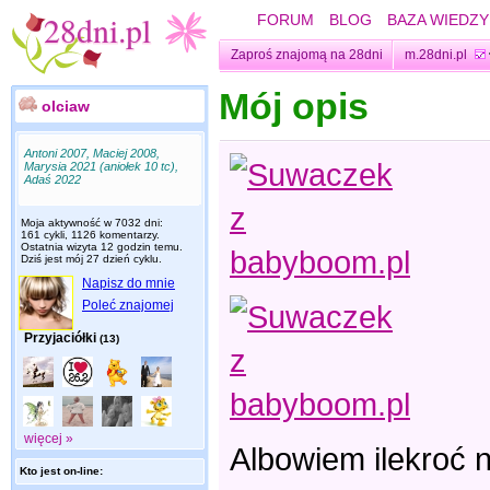
FORUM
BLOG
BAZA WIEDZY
Zaproś znajomą na 28dni
m.28dni.pl
Mój opis
olciaw
Antoni 2007, Maciej 2008,
Marysia 2021 (aniołek 10 tc),
Adaś 2022
Moja aktywność w 7032 dni:
161 cykli, 1126 komentarzy.
Ostatnia wizyta
12 godzin temu
.
Dziś jest mój 27 dzień cyklu.
Napisz do mnie
Poleć znajomej
Przyjaciółki
(13)
więcej »
Albowiem ilekroć 
Kto jest on-line: