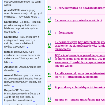
odstawieniu hormonów i w jakim
wieku?
...
6 - przygotowania do powrotu do prac
gosik050288
:
Witam grupę
obecnie staram się już drugi cykl
o dziecko . Trzymajcie kciuki
...
5 - noworoczny - z niestrawnością :/
KarpatkaST
:
2,5 roku. Poszłam
po kilku miesiącach do lekarza.
Mieliśmy na przełomie tych lat
dużo bada
...
4 - świąteczny
KarpatkaST
:
Tak, chodziłam z
córką przed drugą cisza, w
2 - beznadziejmy, bez interpretacji, in
trakcie, z niemowlakiem i z
przełomie faz :(, mnóstwo leków i zmi
dwójką bawiących
...
termometru
rozmal
:
Dziewczyny, Czy
chodzicie ze swoimi dziećmi do
1CD - kontynuacja poprzedniego; krw
salek zabaw ? Mój synek ma 2
śródcykliczne a nie miesiączka. Już 
lata (
...
karmienia :((, nadal tetrazepam i mel
oby nic więcej
Amazonka
:
Osada Śnieżka jest
dla rodzin.
...
1 - odliczanie od początku, odstawieni
rozmal
:
Dziewczyny czy macie
piersi :(, Tetrazepam, Meloxicam
do polecenia jakiś hotel w Polsce
(góry/morze/mazury) idealny dla
rodzin
...
Poporodowy - chciałabym już ten okres
KarpatkaST
:
Srebrna
bransoletka moze?myślę że za
100 to już się coś kupi , ja
Zielono mi - będzie rodzeństwo dla Ant
kupowałam jako dodatek
...