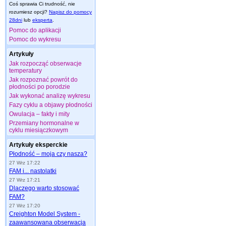
Coś sprawia Ci trudność, nie
rozumiesz opcji?
Napisz do pomocy
28dni
lub
eksperta
.
Pomoc do aplikacji
Pomoc do wykresu
Artykuły
Jak rozpocząć obserwacje
temperatury
Jak rozpoznać powrót do
płodności po porodzie
Jak wykonać analizę wykresu
Fazy cyklu a objawy płodności
Owulacja – fakty i mity
Przemiany hormonalne w
cyklu miesiączkowym
Artykuły eksperckie
Płodność – moja czy nasza?
27 Wrz 17:22
FAM i... nastolatki
27 Wrz 17:21
Dlaczego warto stosować
FAM?
27 Wrz 17:20
Creighton Model System -
zaawansowana obserwacja