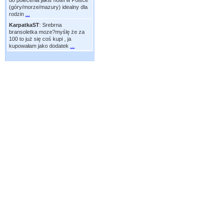
do polecenia jakiś hotel w Polsce
(góry/morze/mazury) idealny dla
rodzin
...
KarpatkaST
:
Srebrna
bransoletka moze?myślę że za
100 to już się coś kupi , ja
kupowałam jako dodatek
...