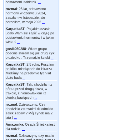
odstawieniu tabletek.
...
rozmal
:
26 lat, odstawione
hormony w czerwcu 2024,
zaszłam w listopadzie, ale
poroniłam, w maju 2025
...
KarpatkaST
:
Po jakim czasie
udało Wam się zajść w ciążę po
odstawieniu hormonów i w jakim
wieku?
...
gosik050288
:
Witam grupę
obecnie staram się już drugi cykl
o dziecko . Trzymajcie kciuki
...
KarpatkaST
:
2,5 roku. Poszłam
po kilku miesiącach do lekarza.
Mieliśmy na przełomie tych lat
dużo bada
...
KarpatkaST
:
Tak, chodziłam z
córką przed drugą cisza, w
trakcie, z niemowlakiem i z
dwójką bawiących
...
rozmal
:
Dziewczyny, Czy
chodzicie ze swoimi dziećmi do
salek zabaw ? Mój synek ma 2
lata (
...
Amazonka
:
Osada Śnieżka jest
dla rodzin.
...
rozmal
:
Dziewczyny czy macie