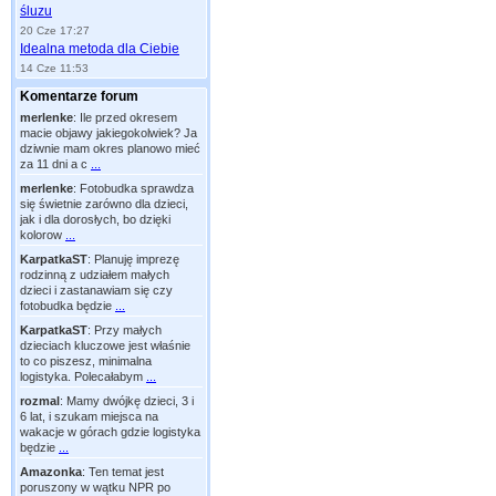
śluzu
20 Cze 17:27
Idealna metoda dla Ciebie
14 Cze 11:53
Komentarze forum
merlenke
:
Ile przed okresem
macie objawy jakiegokolwiek? Ja
dziwnie mam okres planowo mieć
za 11 dni a c
...
merlenke
:
Fotobudka sprawdza
się świetnie zarówno dla dzieci,
jak i dla dorosłych, bo dzięki
kolorow
...
KarpatkaST
:
Planuję imprezę
rodzinną z udziałem małych
dzieci i zastanawiam się czy
fotobudka będzie
...
KarpatkaST
:
Przy małych
dzieciach kluczowe jest właśnie
to co piszesz, minimalna
logistyka. Polecałabym
...
rozmal
:
Mamy dwójkę dzieci, 3 i
6 lat, i szukam miejsca na
wakacje w górach gdzie logistyka
będzie
...
Amazonka
:
Ten temat jest
poruszony w wątku NPR po