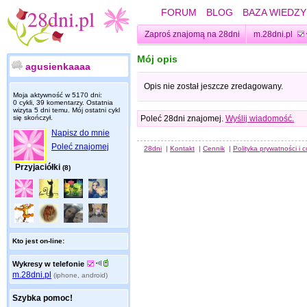
FORUM
BLOG
BAZA WIEDZY
Zaproś znajomą na 28dni
m.28dni.pl
Mój opis
agusienkaaaa
Opis nie został jeszcze zredagowany.
Moja aktywność w 5170 dni:
0 cykli, 39 komentarzy. Ostatnia
wizyta
5 dni temu
. Mój ostatni cykl
się skończył.
Poleć 28dni znajomej.
Wyślij wiadomość.
Napisz do mnie
Poleć znajomej
28dni
|
Kontakt
|
Cennik
|
Polityka prywatności i 
Przyjaciółki
(8)
Kto jest on-line:
Wykresy w telefonie
m.28dni.pl
(iphone, android)
Szybka pomoc!