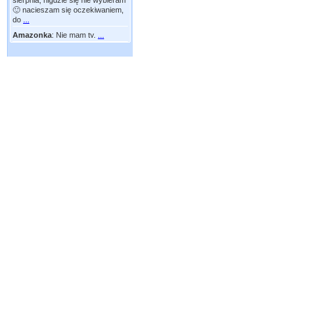
sierpnia, nigdzie się nie wybieram
🙂 nacieszam się oczekiwaniem,
do
...
Amazonka
:
Nie mam tv.
...