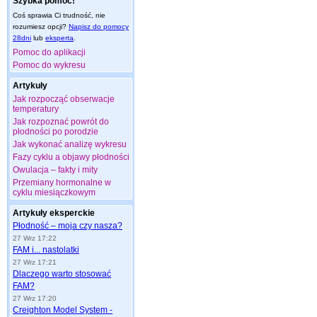
Szybka pomoc!
Coś sprawia Ci trudność, nie
rozumiesz opcji?
Napisz do pomocy
28dni
lub
eksperta
.
Pomoc do aplikacji
Pomoc do wykresu
Artykuły
Jak rozpocząć obserwacje
temperatury
Jak rozpoznać powrót do
płodności po porodzie
Jak wykonać analizę wykresu
Fazy cyklu a objawy płodności
Owulacja – fakty i mity
Przemiany hormonalne w
cyklu miesiączkowym
Artykuły eksperckie
Płodność – moja czy nasza?
27 Wrz 17:22
FAM i... nastolatki
27 Wrz 17:21
Dlaczego warto stosować
FAM?
27 Wrz 17:20
Creighton Model System -