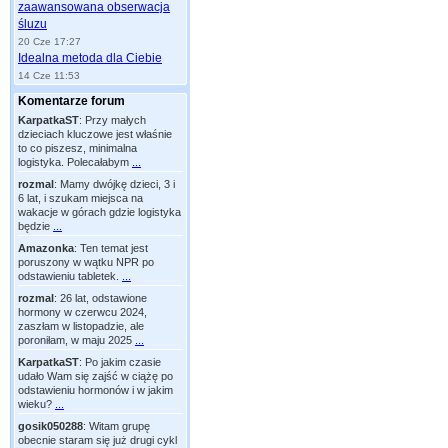
zaawansowana obserwacja
śluzu
20 Cze 17:27
Idealna metoda dla Ciebie
14 Cze 11:53
Komentarze forum
KarpatkaST
:
Przy małych
dzieciach kluczowe jest właśnie
to co piszesz, minimalna
logistyka. Polecałabym
...
rozmal
:
Mamy dwójkę dzieci, 3 i
6 lat, i szukam miejsca na
wakacje w górach gdzie logistyka
będzie
...
Amazonka
:
Ten temat jest
poruszony w wątku NPR po
odstawieniu tabletek.
...
rozmal
:
26 lat, odstawione
hormony w czerwcu 2024,
zaszłam w listopadzie, ale
poroniłam, w maju 2025
...
KarpatkaST
:
Po jakim czasie
udało Wam się zajść w ciążę po
odstawieniu hormonów i w jakim
wieku?
...
gosik050288
:
Witam grupę
obecnie staram się już drugi cykl