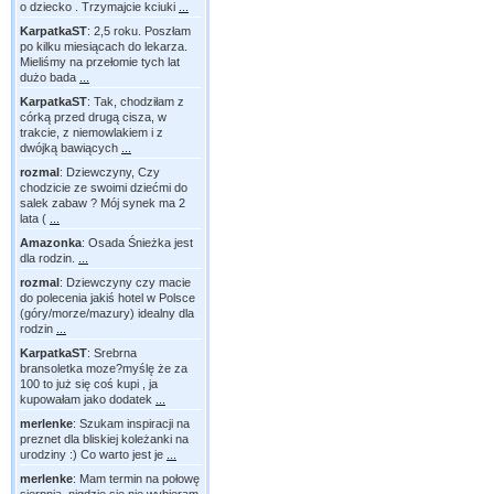
o dziecko . Trzymajcie kciuki
...
KarpatkaST
:
2,5 roku. Poszłam
po kilku miesiącach do lekarza.
Mieliśmy na przełomie tych lat
dużo bada
...
KarpatkaST
:
Tak, chodziłam z
córką przed drugą cisza, w
trakcie, z niemowlakiem i z
dwójką bawiących
...
rozmal
:
Dziewczyny, Czy
chodzicie ze swoimi dziećmi do
salek zabaw ? Mój synek ma 2
lata (
...
Amazonka
:
Osada Śnieżka jest
dla rodzin.
...
rozmal
:
Dziewczyny czy macie
do polecenia jakiś hotel w Polsce
(góry/morze/mazury) idealny dla
rodzin
...
KarpatkaST
:
Srebrna
bransoletka moze?myślę że za
100 to już się coś kupi , ja
kupowałam jako dodatek
...
merlenke
:
Szukam inspiracji na
preznet dla bliskiej koleżanki na
urodziny :) Co warto jest je
...
merlenke
:
Mam termin na połowę