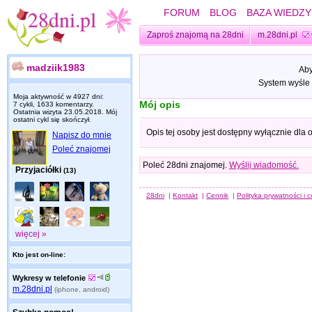
FORUM
BLOG
BAZA WIEDZY
Zaproś znajomą na 28dni
m.28dni.pl
madziik1983
Aby
System wyśle 
Moja aktywność w 4927 dni:
Mój opis
7 cykli, 1633 komentarzy.
Ostatnia wizyta
23.05.2018
. Mój
ostatni cykl się skończył.
Opis tej osoby jest dostępny wyłącznie dla
Napisz do mnie
Poleć znajomej
Poleć 28dni znajomej.
Wyślij wiadomość.
Przyjaciółki
(13)
28dni
|
Kontakt
|
Cennik
|
Polityka prywatności i 
więcej »
Kto jest on-line:
Wykresy w telefonie
m.28dni.pl
(iphone, android)