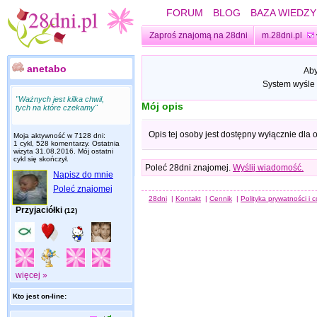
FORUM
BLOG
BAZA WIEDZY
Zaproś znajomą na 28dni
m.28dni.pl
anetabo
Aby
System wyśle 
"Ważnych jest kilka chwil,
Mój opis
tych na które czekamy"
Opis tej osoby jest dostępny wyłącznie dla
Moja aktywność w 7128 dni:
1 cykl, 528 komentarzy. Ostatnia
wizyta
31.08.2016
. Mój ostatni
cykl się skończył.
Poleć 28dni znajomej.
Wyślij wiadomość.
Napisz do mnie
Poleć znajomej
28dni
|
Kontakt
|
Cennik
|
Polityka prywatności i 
Przyjaciółki
(12)
więcej »
Kto jest on-line: