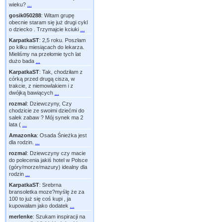
wieku?
...
gosik050288
:
Witam grupę
obecnie staram się już drugi cykl
o dziecko . Trzymajcie kciuki
...
KarpatkaST
:
2,5 roku. Poszłam
po kilku miesiącach do lekarza.
Mieliśmy na przełomie tych lat
dużo bada
...
KarpatkaST
:
Tak, chodziłam z
córką przed drugą cisza, w
trakcie, z niemowlakiem i z
dwójką bawiących
...
rozmal
:
Dziewczyny, Czy
chodzicie ze swoimi dziećmi do
salek zabaw ? Mój synek ma 2
lata (
...
Amazonka
:
Osada Śnieżka jest
dla rodzin.
...
rozmal
:
Dziewczyny czy macie
do polecenia jakiś hotel w Polsce
(góry/morze/mazury) idealny dla
rodzin
...
KarpatkaST
:
Srebrna
bransoletka moze?myślę że za
100 to już się coś kupi , ja
kupowałam jako dodatek
...
merlenke
:
Szukam inspiracji na