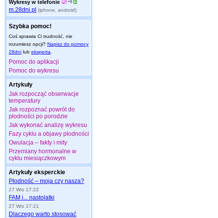
Wykresy w telefonie
m.28dni.pl
(iphone, android)
Szybka pomoc!
Coś sprawia Ci trudność, nie
rozumiesz opcji?
Napisz do pomocy
28dni
lub
eksperta
.
Pomoc do aplikacji
Pomoc do wykresu
Artykuły
Jak rozpocząć obserwacje
temperatury
Jak rozpoznać powrót do
płodności po porodzie
Jak wykonać analizę wykresu
Fazy cyklu a objawy płodności
Owulacja – fakty i mity
Przemiany hormonalne w
cyklu miesiączkowym
Artykuły eksperckie
Płodność – moja czy nasza?
27 Wrz 17:22
FAM i... nastolatki
27 Wrz 17:21
Dlaczego warto stosować