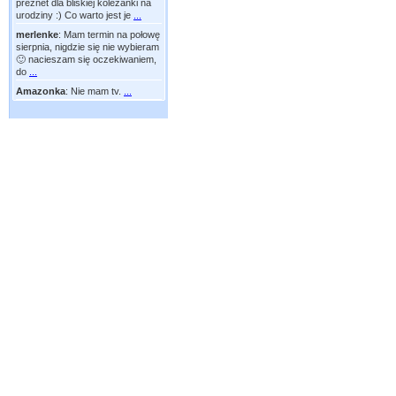
preznet dla bliskiej koleżanki na
urodziny :) Co warto jest je
...
merlenke
:
Mam termin na połowę
sierpnia, nigdzie się nie wybieram
🙂 nacieszam się oczekiwaniem,
do
...
Amazonka
:
Nie mam tv.
...