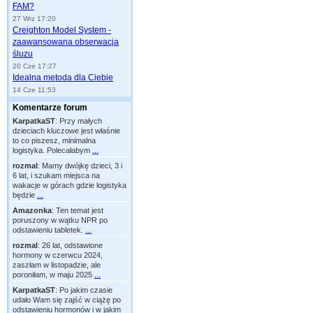
FAM?
27 Wrz 17:20
Creighton Model System -
zaawansowana obserwacja
śluzu
20 Cze 17:27
Idealna metoda dla Ciebie
14 Cze 11:53
Komentarze forum
KarpatkaST
:
Przy małych
dzieciach kluczowe jest właśnie
to co piszesz, minimalna
logistyka. Polecałabym
...
rozmal
:
Mamy dwójkę dzieci, 3 i
6 lat, i szukam miejsca na
wakacje w górach gdzie logistyka
będzie
...
Amazonka
:
Ten temat jest
poruszony w wątku NPR po
odstawieniu tabletek.
...
rozmal
:
26 lat, odstawione
hormony w czerwcu 2024,
zaszłam w listopadzie, ale
poroniłam, w maju 2025
...
KarpatkaST
:
Po jakim czasie
udało Wam się zajść w ciążę po
odstawieniu hormonów i w jakim