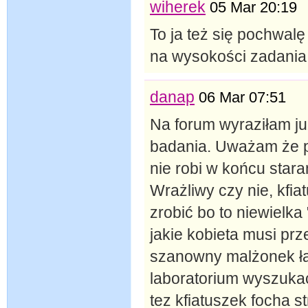
wiherek
05 Mar 20:19
To ja też się pochwalę
na wysokości zadania 
danap
06 Mar 07:51
Na forum wyraziłam ju
badania. Uważam że po
nie robi w końcu sta
Wrażliwy czy nie, kfia
zrobić bo to niewielk
jakie kobieta musi prz
szanowny malżonek ła
laboratorium wyszukać
tez kfiatuszek focha st