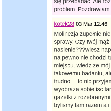
się przebadać. Ale rozu
problem. Pozdrawiam
kotek28
03 Mar 12:46
Molinezja zupełnie ni
sprawy. Czy twój mąż 
nasienie???wiesz napr
na pewno nie chodzi t
miejscu. wiedz ze mój 
takowemu badaniu, al
trudno.....to nic przyj
wyobraza sobie isc ta
gazetki z rozebranym
bylismy tam razem a i 