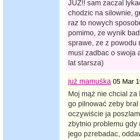
JUZ!! sam zaczal lykac
chodzic na silownie, g
raz to nowych sposobo
pomimo, ze wynik badan
sprawe, ze z powodu r
musi zadbac o swoja 
lat starsza)
już mamuśka
05 Mar 1
Moj mąż nie chcial za 
go pilnować zeby bral 
oczywiście ja poszlam 
zbytnio problemu gdy
jego pzrebadac, oddaw