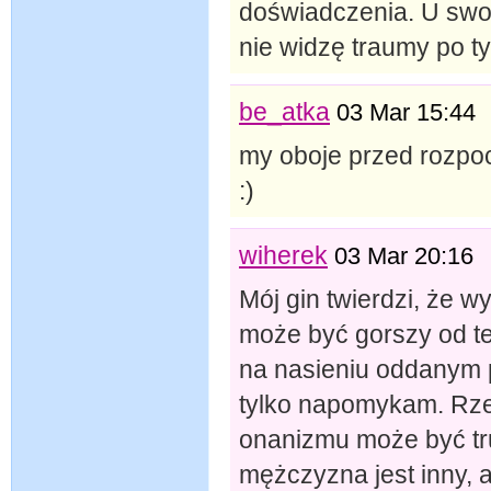
doświadczenia. U swo
nie widzę traumy po t
be_atka
03 Mar 15:44
my oboje przed rozpoc
:)
wiherek
03 Mar 20:16
Mój gin twierdzi, że 
może być gorszy od t
na nasieniu oddanym 
tylko napomykam. Rze
onanizmu może być tr
mężczyzna jest inny, a