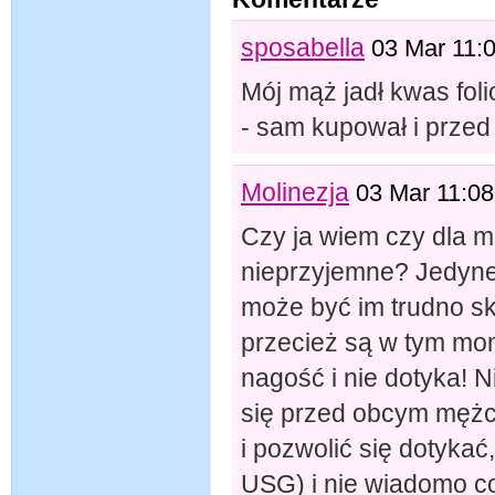
sposabella
03 Mar 11:
Mój mąż jadł kwas fo
- sam kupował i przed 
Molinezja
03 Mar 11:08
Czy ja wiem czy dla m
nieprzyjemne? Jedyne 
może być im trudno sk
przecież są w tym mom
nagość i nie dotyka! N
się przed obcym mężc
i pozwolić się dotykać
USG) i nie wiadomo co