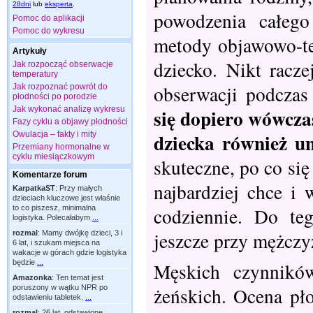
28dni
lub
eksperta
.
powodzenia całego
Pomoc do aplikacji
Pomoc do wykresu
metody objawowo-ter
Artykuły
dziecko. Nikt racze
Jak rozpocząć obserwacje
temperatury
obserwacji podczas
Jak rozpoznać powrót do
płodności po porodzie
Jak wykonać analizę wykresu
się dopiero wówcz
Fazy cyklu a objawy płodności
dziecka również un
Owulacja – fakty i mity
Przemiany hormonalne w
cyklu miesiączkowym
skuteczne, po co si
Komentarze forum
najbardziej chce i
KarpatkaST
:
Przy małych
dzieciach kluczowe jest właśnie
to co piszesz, minimalna
codziennie. Do te
logistyka. Polecałabym
...
jeszcze przy mężczyz
rozmal
:
Mamy dwójkę dzieci, 3 i
6 lat, i szukam miejsca na
wakacje w górach gdzie logistyka
będzie
...
Męskich czynników
Amazonka
:
Ten temat jest
żeńskich. Ocena pło
poruszony w wątku NPR po
odstawieniu tabletek.
...
rozmal
:
26 lat, odstawione