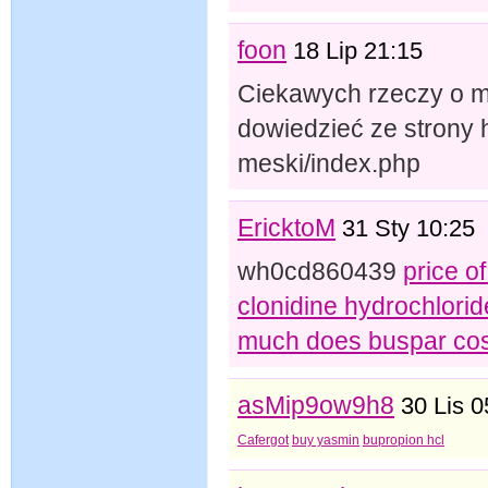
foon
18 Lip 21:15
Ciekawych rzeczy o m
dowiedzieć ze strony 
meski/index.php
EricktoM
31 Sty 10:25
wh0cd860439
price of
clonidine hydrochlorid
much does buspar cos
asMip9ow9h8
30 Lis 0
Cafergot
buy yasmin
bupropion hcl