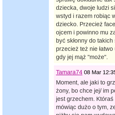
dziecka, dwoje ludzi 
wstyd i razem robiąc 
dziecko. Przecież face
ojcem i powinno mu za
być skłonny do takic
przecież też nie łatwo
gdy jej mąż "może".
Tamara74
08 Mar 12:3
Moment, ale jaki to gr
żony, bo chce jej/ im
jest grzechem. Któraś 
mówiąc dużo o tym, ze