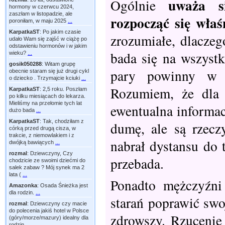
uważa s
Ogólnie
hormony w czerwcu 2024,
zaszłam w listopadzie, ale
rozpocząć się właś
poroniłam, w maju 2025
...
KarpatkaST
:
Po jakim czasie
zrozumiałe, dlaczeg
udało Wam się zajść w ciążę po
odstawieniu hormonów i w jakim
bada się na wszyst
wieku?
...
gosik050288
:
Witam grupę
pary powinny w 
obecnie staram się już drugi cykl
o dziecko . Trzymajcie kciuki
...
Rozumiem, że dla 
KarpatkaST
:
2,5 roku. Poszłam
po kilku miesiącach do lekarza.
Mieliśmy na przełomie tych lat
ewentualna informac
dużo bada
...
KarpatkaST
:
Tak, chodziłam z
dumę, ale są rzecz
córką przed drugą cisza, w
trakcie, z niemowlakiem i z
nabrał dystansu do 
dwójką bawiących
...
rozmal
:
Dziewczyny, Czy
przebada.
chodzicie ze swoimi dziećmi do
salek zabaw ? Mój synek ma 2
lata (
...
Ponadto mężczyźni
Amazonka
:
Osada Śnieżka jest
dla rodzin.
...
starań poprawić swo
rozmal
:
Dziewczyny czy macie
do polecenia jakiś hotel w Polsce
zdrowszy. Rzucenie 
(góry/morze/mazury) idealny dla
rodzin
...