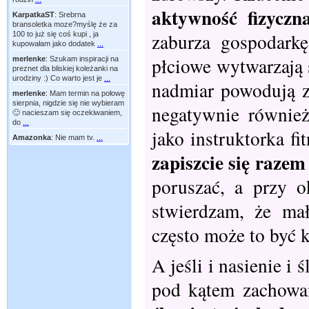
aktywność fizyczn
KarpatkaST
:
Srebrna
bransoletka moze?myślę że za
zaburza gospodark
100 to już się coś kupi , ja
kupowałam jako dodatek
...
płciowe wytwarzają 
merlenke
:
Szukam inspiracji na
preznet dla bliskiej koleżanki na
urodziny :) Co warto jest je
...
nadmiar powodują z
merlenke
:
Mam termin na połowę
sierpnia, nigdzie się nie wybieram
negatywnie również
🙂 nacieszam się oczekiwaniem,
do
...
jako instruktorka f
Amazonka
:
Nie mam tv.
...
zapiszcie się razem
poruszać, a przy o
stwierdzam, że ma
często może to być 
A jeśli i nasienie i
pod kątem zachowa