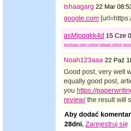
ishaagarg
22 Mar 08:5
google.com
[url=https
asMipqqkk4d
15 Cze 0
purchase cipro online
robaxin online
neur
Noah123aaa
22 Paź 1
Good post, very well wr
equally good post, arti
you
https://paperwrit
review/
the result will 
Aby dodać komentar
28dni.
Zarejestruj się