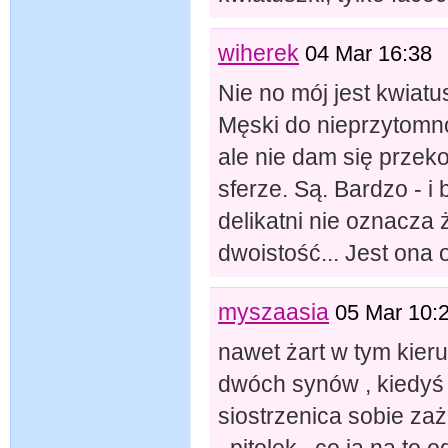
wiherek
04 Mar 16:38
Nie no mój jest kwiatu
Męski do nieprzytomno
ale nie dam się przekon
sferze. Są. Bardzo - i 
delikatni nie oznacza
dwoistość... Jest ona 
myszaasia
05 Mar 10:
nawet żart w tym kier
dwóch synów , kiedyś
siostrzenica sobie za
,,pitolek,, co ja na to 