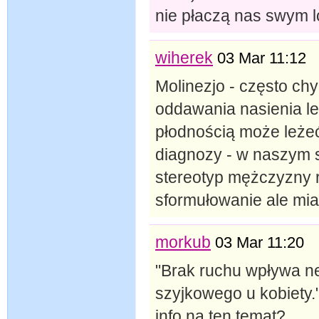
nie płaczą nas swym l
wiherek
03 Mar 11:12
Molinezjo - często ch
oddawania nasienia l
płodnością może leżeć 
diagnozy - w naszym s
stereotyp mężczyzny 
sformułowanie ale miał
morkub
03 Mar 11:20
"Brak ruchu wpływa n
szyjkowego u kobiety.
info na ten temat?