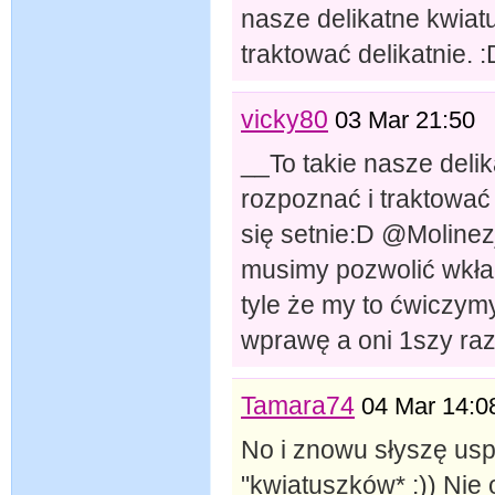
nasze delikatne kwiat
traktować delikatnie. :
vicky80
03 Mar 21:50
__To takie nasze delik
rozpoznać i traktować
się setnie:D @Molinezj
musimy pozwolić wkład
tyle że my to ćwiczym
wprawę a oni 1szy raz
Tamara74
04 Mar 14:0
No i znowu słyszę usp
"kwiatuszków* :)) Nie 