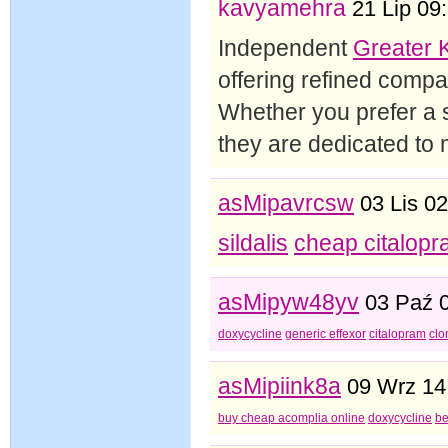
kavyamehra
21 Lip 09
Independent
Greater 
offering refined compa
Whether you prefer a s
they are dedicated to
asMipavrcsw
03 Lis 0
sildalis
cheap citalop
asMipyw48yv
03 Paź 
doxycycline
generic effexor
citalopram
clo
asMipiink8a
09 Wrz 14
buy cheap acomplia online
doxycycline
be