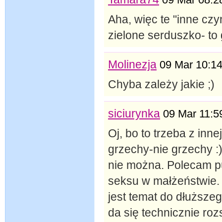
Aha, więc te "inne czy
zielone serduszko- to 
Molinezja
09 Mar 10:1
Chyba zależy jakie ;)
siciurynka
09 Mar 11:5
Oj, bo to trzeba z inn
grzechy-nie grzechy :
nie można. Polecam pu
seksu w małżeństwie. 
jest temat do dłuższeg
da się technicznie ro