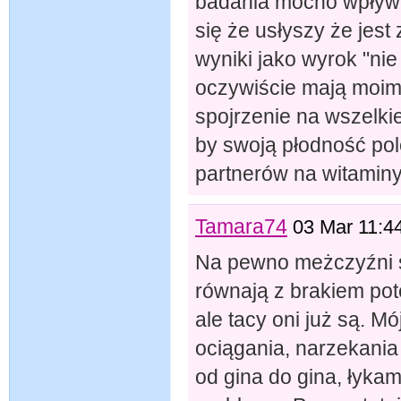
badania mocno wpływa
się że usłyszy że jest
wyniki jako wyrok "ni
oczywiście mają moim
spojrzenie na wszelki
by swoją płodność po
partnerów na witaminy,
Tamara74
03 Mar 11:4
Na pewno meżczyźni 
równają z brakiem pote
ale tacy oni już są. M
ociągania, narzekania
od gina do gina, łykam