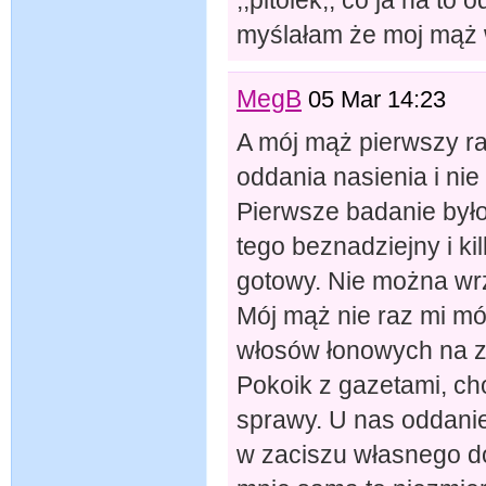
myślałam że moj mąż w
MegB
05 Mar 14:23
A mój mąż pierwszy ra
oddania nasienia i ni
Pierwsze badanie był
tego beznadziejny i k
gotowy. Nie można wr
Mój mąż nie raz mi mó
włosów łonowych na zdj
Pokoik z gazetami, ch
sprawy. U nas oddanie
w zaciszu własnego d