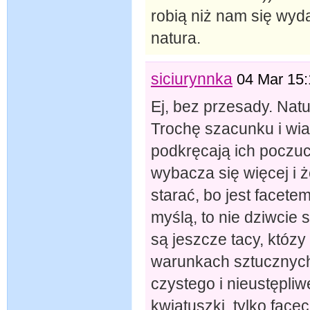
robią niż nam się wydaj
natura.
siciurynnka
04 Mar 15:
Ej, bez przesady. Natu
Trochę szacunku i wiar
podkręcają ich poczuci
wybacza się więcej i ż
starać, bo jest facetem
myślą, to nie dziwcie si
są jeszcze tacy, któz
warunkach sztucznych,
czystego i nieustępliw
kwiatuszki, tylko face