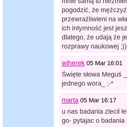
mnie samą to niezmier
pogodzić, że mężczyźn
przewrażliwieni na wł
ich intymność jest je
dlatego, że udają że jes
rozprawy naukowej ;))
wiherek
05 Mar 16:01
Święte słowa Meguś _
jednego wora_ ;-*
marta
05 Mar 16:17
u nas badania zlecil l
go- pytajac o badania 