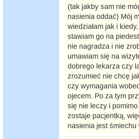
(tak jakby sam nie móg
nasienia oddać) Mój 
wiedziałam jak i kiedy
stawiam go na piedest
nie nagradza i nie zr
umawiam się na wizytę
dobrego lekarza czy l
zrozumieć nie chcę ja
czy wymagania wobec
ojecem. Po za tym pr
się nie leczy i pomimo
zostaje pacjentką, wię
nasienia jest śmiechu 