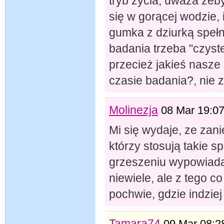
tryb życia, uważa żeby
się w gorącej wodzie, 
gumka z dziurką spełn
badania trzeba "czyst
przecież jakieś nasze 
czasie badania?, nie 
Molinezja
08 Mar 19:0
Mi się wydaje, ze zani
którzy stosują takie s
grzeszeniu wypowiadać
niewiele, ale z tego c
pochwie, gdzie indziej
Tamara74
09 Mar 08:2