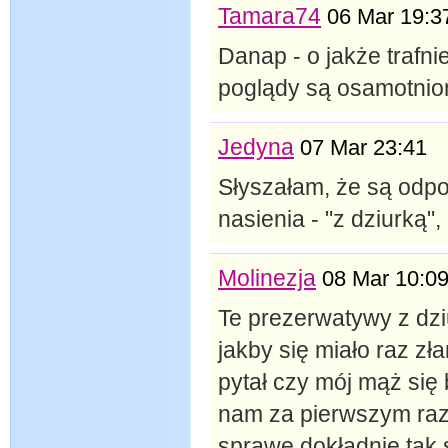
Tamara74
06 Mar 19:3
Danap - o jakże trafni
poglądy są osamotni
Jedyna
07 Mar 23:41
Słyszałam, że są odp
nasienia - "z dziurką"
Molinezja
08 Mar 10:0
Te prezerwatywy z dziu
jakby się miało raz zł
pytał czy mój mąż się b
nam za pierwszym razem
sprawę dokładnie tak 