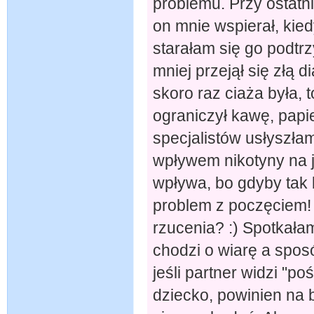
problemu. Przy ostatni
on mnie wspierał, kied
starałam się go podtr
mniej przejął się złą 
skoro raz ciaża była, t
ograniczył kawę, papie
specjalistów usłyszła
wpływem nikotyny na ja
wpływa, bo gdyby tak 
problem z poczęciem! 
rzucenia? :) Spotkałam
chodzi o wiarę a spos
jeśli partner widzi "po
dziecko, powinien na 