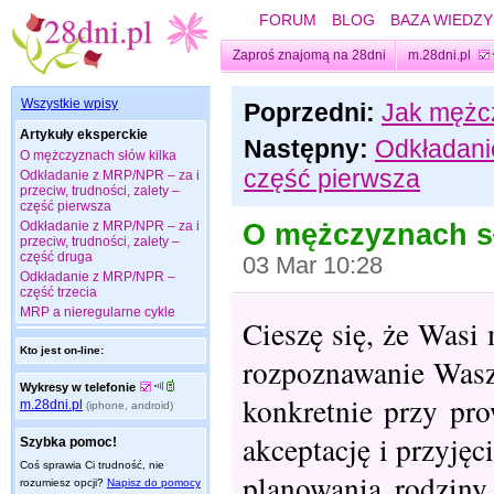
FORUM
BLOG
BAZA WIEDZY
Zaproś znajomą na 28dni
m.28dni.pl
Wszystkie wpisy
Poprzedni:
Jak mężcz
Artykuły eksperckie
Następny:
Odkładanie
O mężczyznach słów kilka
część pierwsza
Odkładanie z MRP/NPR – za i
przeciw, trudności, zalety –
część pierwsza
O mężczyznach sł
Odkładanie z MRP/NPR – za i
przeciw, trudności, zalety –
część druga
03 Mar 10:28
Odkładanie z MRP/NPR –
część trzecia
MRP a nieregularne cykle
Cieszę się, że Wasi
Kto jest on-line:
rozpoznawanie Wasze
Wykresy w telefonie
konkretnie przy pro
m.28dni.pl
(iphone, android)
akceptację i przyję
Szybka pomoc!
Coś sprawia Ci trudność, nie
planowania rodziny
rozumiesz opcji?
Napisz do pomocy