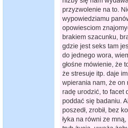
niżby się nam wydawało
przyzwolenie na to. Ni
wypowiedziamu panów
opowiesciom znajomyc
brakiem szacunku, bra
gdzie jest seks tam je
do jednego wora, wiem 
głośne mówienie, że t
że stresuje itp. daje 
wpierania nam, że on n
radę urodzić, to facet
poddać się badaniu. A
poszedł, zrobił, bez k
łyka na równi ze mną,