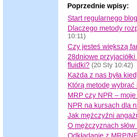
Poprzednie wpisy:
Start regularnego blo
Dlaczego metody rozp
10:11)
Czy jesteś większą fan
28dniowe przyjaciółki
fluidki?
(20 Sty 10:42)
Każda z nas była kie
Którą metodę wybrać i
MRP czy NPR – moje 
NPR na kursach dla 
Jak mężczyźni angażu
O mężczyznach słów 
Odkładanie z MRP/NPR 