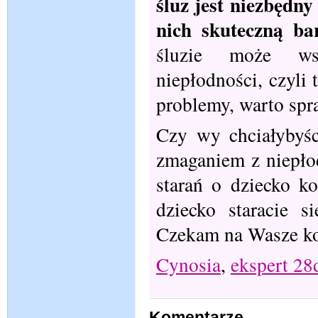
śluz jest niezbędn
nich skuteczną bar
śluzie może ws
niepłodności, czyli
problemy, warto spr
Czy wy chciałybyśc
zmaganiem z niepłod
starań o dziecko k
dziecko staracie 
Czekam na Wasze ko
Cynosia
,
ekspert 28
Komentarze