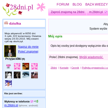
FORUM
BLOG
BAZA WIEDZY
Zaproś znajomą na 28dni
m.28dni.pl
dziulka
Aby
System wyśle 
Moja aktywność w 6050 dni:
Mój opis
3 cykli, 222 komentarzy. Ostatnia
wizyta
24.03.2010
. Mój ostatni
cykl się skończył.
Opis tej osoby jest dostępny wyłącznie dla
Napisz do mnie
Poleć znajomej
Poleć 28dni znajomej.
Wyślij wiadomość.
Przyjaciółki
(9)
28dni
|
Kontakt
|
Cennik
|
Polityka prywatności i 
Kto jest on-line:
Wykresy w telefonie
m.28dni.pl
(iphone, android)