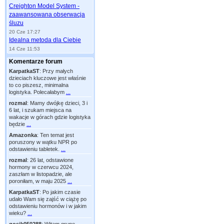
Creighton Model System -
zaawansowana obserwacja
śluzu
20 Cze 17:27
Idealna metoda dla Ciebie
14 Cze 11:53
Komentarze forum
KarpatkaST
:
Przy małych
dzieciach kluczowe jest właśnie
to co piszesz, minimalna
logistyka. Polecałabym
...
rozmal
:
Mamy dwójkę dzieci, 3 i
6 lat, i szukam miejsca na
wakacje w górach gdzie logistyka
będzie
...
Amazonka
:
Ten temat jest
poruszony w wątku NPR po
odstawieniu tabletek.
...
rozmal
:
26 lat, odstawione
hormony w czerwcu 2024,
zaszłam w listopadzie, ale
poroniłam, w maju 2025
...
KarpatkaST
:
Po jakim czasie
udało Wam się zajść w ciążę po
odstawieniu hormonów i w jakim
wieku?
...