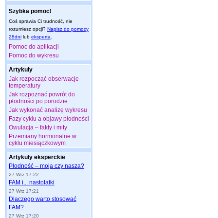
Szybka pomoc!
Coś sprawia Ci trudność, nie
rozumiesz opcji?
Napisz do pomocy
28dni
lub
eksperta
.
Pomoc do aplikacji
Pomoc do wykresu
Artykuły
Jak rozpocząć obserwacje
temperatury
Jak rozpoznać powrót do
płodności po porodzie
Jak wykonać analizę wykresu
Fazy cyklu a objawy płodności
Owulacja – fakty i mity
Przemiany hormonalne w
cyklu miesiączkowym
Artykuły eksperckie
Płodność – moja czy nasza?
27 Wrz 17:22
FAM i... nastolatki
27 Wrz 17:21
Dlaczego warto stosować
FAM?
27 Wrz 17:20