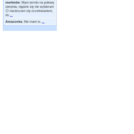
merlenke
:
Mam termin na połowę
sierpnia, nigdzie się nie wybieram
🙂 nacieszam się oczekiwaniem,
do
...
Amazonka
:
Nie mam tv.
...