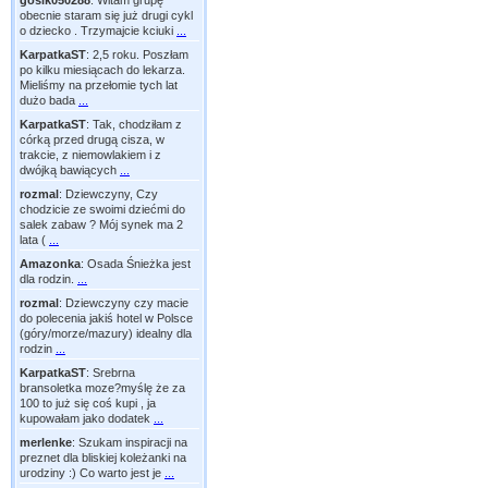
gosik050288
:
Witam grupę
obecnie staram się już drugi cykl
o dziecko . Trzymajcie kciuki
...
KarpatkaST
:
2,5 roku. Poszłam
po kilku miesiącach do lekarza.
Mieliśmy na przełomie tych lat
dużo bada
...
KarpatkaST
:
Tak, chodziłam z
córką przed drugą cisza, w
trakcie, z niemowlakiem i z
dwójką bawiących
...
rozmal
:
Dziewczyny, Czy
chodzicie ze swoimi dziećmi do
salek zabaw ? Mój synek ma 2
lata (
...
Amazonka
:
Osada Śnieżka jest
dla rodzin.
...
rozmal
:
Dziewczyny czy macie
do polecenia jakiś hotel w Polsce
(góry/morze/mazury) idealny dla
rodzin
...
KarpatkaST
:
Srebrna
bransoletka moze?myślę że za
100 to już się coś kupi , ja
kupowałam jako dodatek
...
merlenke
:
Szukam inspiracji na
preznet dla bliskiej koleżanki na
urodziny :) Co warto jest je
...