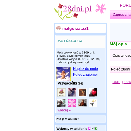
FOR
Zaproś zna
malgorzataz1
MALEŃKA JULIA
Mój opis
Moja aktywność w 6809 dni:
Opis tej os
5 cykli, 3828 komentarzy.
Ostatnia wizyta
03.01.2012
. Mój
ostatni cykl się skończył.
Napisz do mnie
Poleć 28dni
Poleć znajomej
28dni
|
Kont
Przyjaciółki
(16)
więcej »
Kto jest on-line:
Wykresy w telefonie