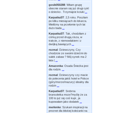
gosik050288
:
Witam grupę
obecnie staram się już drugi cykl
o dziecko . Trzymajcie kciuki
...
KarpatkaST
:
2,5 roku. Poszłam
po kilku miesiącach do lekarza.
Mieliśmy na przełomie tych lat
dużo bada
...
KarpatkaST
:
Tak, chodziłam z
córką przed drugą cisza, w
trakcie, z niemowlakiem i z
dwójką bawiących
...
rozmal
:
Dziewczyny, Czy
chodzicie ze swoimi dziećmi do
salek zabaw ? Mój synek ma 2
lata (
...
Amazonka
:
Osada Śnieżka jest
dla rodzin.
...
rozmal
:
Dziewczyny czy macie
do polecenia jakiś hotel w Polsce
(góry/morze/mazury) idealny dla
rodzin
...
KarpatkaST
:
Srebrna
bransoletka moze?myślę że za
100 to już się coś kupi , ja
kupowałam jako dodatek
...
merlenke
:
Szukam inspiracji na
preznet dla bliskiej koleżanki na