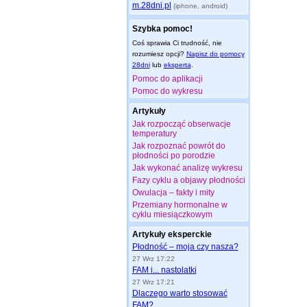
m.28dni.pl
(iphone, android)
Szybka pomoc!
Coś sprawia Ci trudność, nie
rozumiesz opcji?
Napisz do pomocy
28dni
lub
eksperta
.
Pomoc do aplikacji
Pomoc do wykresu
Artykuły
Jak rozpocząć obserwacje
temperatury
Jak rozpoznać powrót do
płodności po porodzie
Jak wykonać analizę wykresu
Fazy cyklu a objawy płodności
Owulacja – fakty i mity
Przemiany hormonalne w
cyklu miesiączkowym
Artykuły eksperckie
Płodność – moja czy nasza?
27 Wrz 17:22
FAM i... nastolatki
27 Wrz 17:21
Dlaczego warto stosować
FAM?