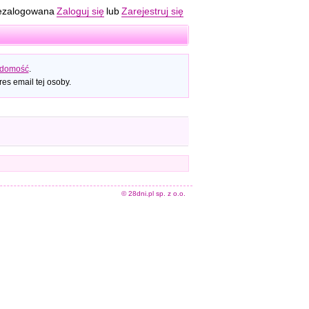
ezalogowana
Zaloguj się
lub
Zarejestruj się
adomość
.
es email tej osoby.
© 28dni.pl sp. z o.o.