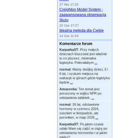
27 Wrz 17:20
Creighton Model System -
zaawansowana obserwacja
śluzu
20 Cze 17:27
Idealna metoda dla Ciebie
14 Cze 11:53
Komentarze forum
KarpatkaST
:
Przy małych
dzieciach kluczowe jest właśnie
to co piszesz, minimalna
logistyka. Polecałabym
...
rozmal
:
Mamy dwójkę dzieci, 3 i
6 lat, i szukam miejsca na
wakacje w górach gdzie logistyka
będzie
...
Amazonka
:
Ten temat jest
poruszony w wątku NPR po
odstawieniu tabletek.
...
rozmal
:
26 lat, odstawione
hormony w czerwcu 2024,
zaszłam w listopadzie, ale
poroniłam, w maju 2025
...
KarpatkaST
:
Po jakim czasie
udało Wam się zajść w ciążę po
odstawieniu hormonów i w jakim
wieku?
...