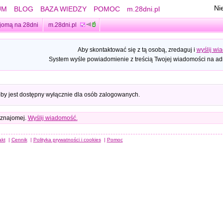
Ni
UM
BLOG
BAZA WIEDZY
POMOC
m.28dni.pl
jomą na 28dni
m.28dni.pl
Aby skontaktować się z tą osobą, zredaguj i
wyślij wi
System wyśle powiadomienie z treścią Twojej wiadomości na adr
oby jest dostępny wyłącznie dla osób zalogowanych.
 znajomej.
Wyślij wiadomość.
akt
|
Cennik
|
Polityka prywatności i cookies
|
Pomoc