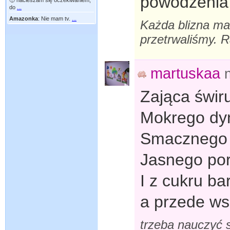
powodzenia
🙂 nacieszam się oczekiwaniem,
do
...
Amazonka
:
Nie mam tv.
...
Każda blizna ma
przetrwaliśmy. R
martuskaa
Zająca świr
Mokrego dy
Smacznego 
Jasnego po
I z cukru ba
a przede ws
trzeba nauczyć 