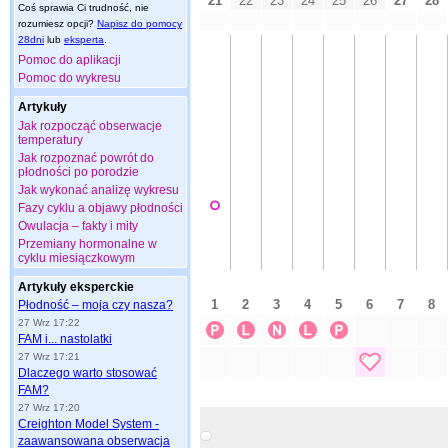
Coś sprawia Ci trudność, nie
rozumiesz opcji?
Napisz do pomocy
28dni
lub
eksperta
.
Pomoc do aplikacji
Pomoc do wykresu
Artykuły
Jak rozpocząć obserwacje
temperatury
Jak rozpoznać powrót do
płodności po porodzie
Jak wykonać analizę wykresu
Fazy cyklu a objawy płodności
Owulacja – fakty i mity
Przemiany hormonalne w
cyklu miesiączkowym
Artykuły eksperckie
Płodność – moja czy nasza?
27 Wrz 17:22
FAM i... nastolatki
27 Wrz 17:21
Dlaczego warto stosować
FAM?
27 Wrz 17:20
Creighton Model System -
zaawansowana obserwacja