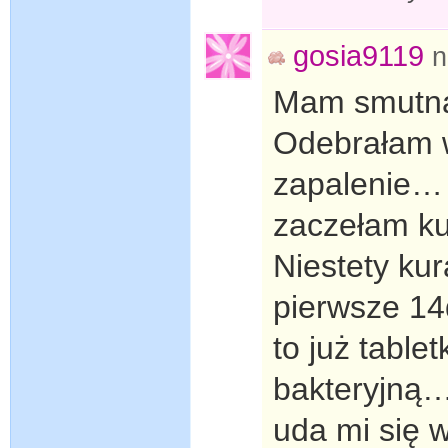
gosia9119
n
Mam smutną
Odebrałam w
zapalenie… L
zaczełam k
Niestety kur
pierwsze 14
to już table
bakteryjną
uda mi się 