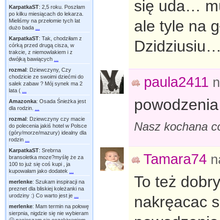
się uda… mu
KarpatkaST
:
2,5 roku. Poszłam
po kilku miesiącach do lekarza.
ale tyle na 
Mieliśmy na przełomie tych lat
dużo bada
...
KarpatkaST
:
Tak, chodziłam z
Dzidziusiu
córką przed drugą cisza, w
trakcie, z niemowlakiem i z
dwójką bawiących
...
rozmal
:
Dziewczyny, Czy
chodzicie ze swoimi dziećmi do
paula2411
n
salek zabaw ? Mój synek ma 2
lata (
...
powodzenia 
Amazonka
:
Osada Śnieżka jest
dla rodzin.
...
rozmal
:
Dziewczyny czy macie
Nasz kochana có
do polecenia jakiś hotel w Polsce
(góry/morze/mazury) idealny dla
rodzin
...
KarpatkaST
:
Srebrna
Tamara74
n
bransoletka moze?myślę że za
100 to już się coś kupi , ja
kupowałam jako dodatek
...
To też dobry
merlenke
:
Szukam inspiracji na
preznet dla bliskiej koleżanki na
urodziny :) Co warto jest je
...
nakręacac s
merlenke
:
Mam termin na połowę
sierpnia, nigdzie się nie wybieram