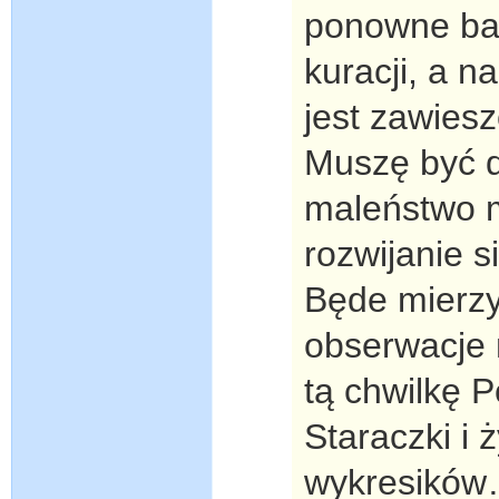
ponowne bad
kuracji, a n
jest zawie
Muszę być 
maleństwo m
rozwijanie 
Będe mierzy
obserwacje 
tą chwilkę 
Staraczki i 
wykresików