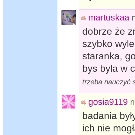
martuskaa
dobrze że z
szybko wyle
staranka, go
bys byla w c
trzeba nauczyć 
gosia9119
n
badania był
ich nie mog