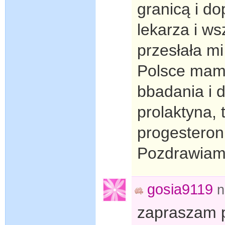
granicą i do
lekarza i ws
przesłała m
Polsce mam 
bbadania i d
prolaktyna, 
progesteron 
Pozdrawia
gosia9119
n
zapraszam p