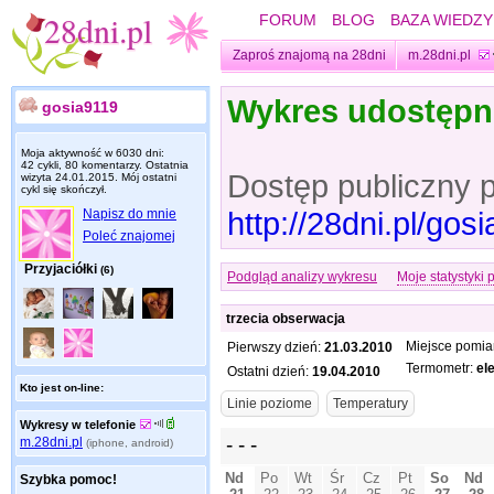
FORUM
BLOG
BAZA WIEDZY
Zaproś znajomą na 28dni
m.28dni.pl
Wykres udostęp
gosia9119
Moja aktywność w 6030 dni:
42 cykli, 80 komentarzy. Ostatnia
Dostęp publiczny 
wizyta
24.01.2015
. Mój ostatni
cykl się skończył.
http://28dni.pl/go
Napisz do mnie
Poleć znajomej
Przyjaciółki
(6)
Podgląd analizy wykresu
Moje statystyki 
trzecia obserwacja
Miejsce pomia
Pierwszy dzień:
21.03.2010
Termometr:
el
Ostatni dzień:
19.04.2010
Kto jest on-line:
Wykresy w telefonie
m.28dni.pl
(iphone, android)
Szybka pomoc!