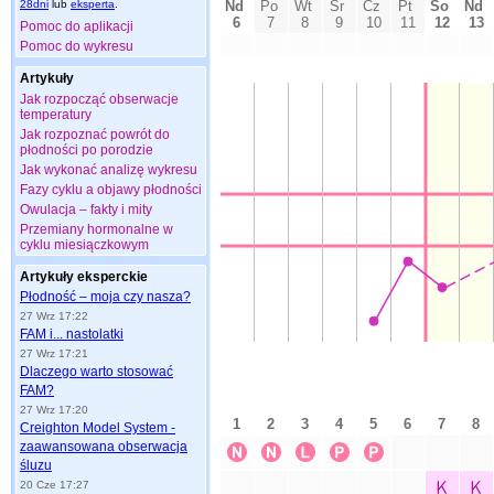
28dni
lub
eksperta
.
Pomoc do aplikacji
Pomoc do wykresu
Artykuły
Jak rozpocząć obserwacje
temperatury
Jak rozpoznać powrót do
płodności po porodzie
Jak wykonać analizę wykresu
Fazy cyklu a objawy płodności
Owulacja – fakty i mity
Przemiany hormonalne w
cyklu miesiączkowym
Artykuły eksperckie
Płodność – moja czy nasza?
27 Wrz 17:22
FAM i... nastolatki
27 Wrz 17:21
Dlaczego warto stosować
FAM?
27 Wrz 17:20
Creighton Model System -
zaawansowana obserwacja
śluzu
20 Cze 17:27