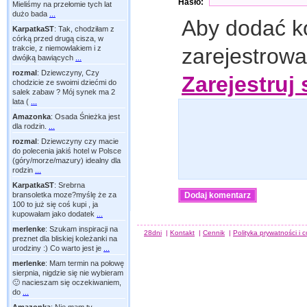
Hasło:
Mieliśmy na przełomie tych lat
dużo bada
...
Aby dodać k
KarpatkaST
:
Tak, chodziłam z
córką przed drugą cisza, w
zarejestrow
trakcie, z niemowlakiem i z
dwójką bawiących
...
rozmal
:
Dziewczyny, Czy
Zarejestruj 
chodzicie ze swoimi dziećmi do
salek zabaw ? Mój synek ma 2
lata (
...
Amazonka
:
Osada Śnieżka jest
dla rodzin.
...
rozmal
:
Dziewczyny czy macie
do polecenia jakiś hotel w Polsce
(góry/morze/mazury) idealny dla
rodzin
...
KarpatkaST
:
Srebrna
bransoletka moze?myślę że za
100 to już się coś kupi , ja
kupowałam jako dodatek
...
merlenke
:
Szukam inspiracji na
28dni
|
Kontakt
|
Cennik
|
Polityka prywatności i 
preznet dla bliskiej koleżanki na
urodziny :) Co warto jest je
...
merlenke
:
Mam termin na połowę
sierpnia, nigdzie się nie wybieram
🙂 nacieszam się oczekiwaniem,
do
...