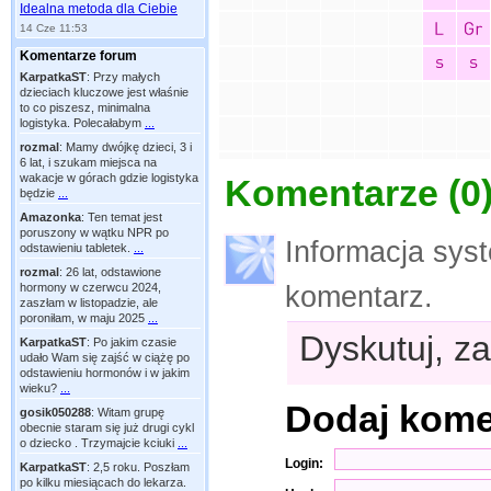
Idealna metoda dla Ciebie
14 Cze 11:53
Komentarze forum
KarpatkaST
:
Przy małych
dzieciach kluczowe jest właśnie
to co piszesz, minimalna
logistyka. Polecałabym
...
rozmal
:
Mamy dwójkę dzieci, 3 i
6 lat, i szukam miejsca na
wakacje w górach gdzie logistyka
Komentarze (
0
będzie
...
Amazonka
:
Ten temat jest
poruszony w wątku NPR po
Informacja sys
odstawieniu tabletek.
...
rozmal
:
26 lat, odstawione
hormony w czerwcu 2024,
komentarz.
zaszłam w listopadzie, ale
poroniłam, w maju 2025
...
Dyskutuj, za
KarpatkaST
:
Po jakim czasie
udało Wam się zajść w ciążę po
odstawieniu hormonów i w jakim
wieku?
...
Dodaj kom
gosik050288
:
Witam grupę
obecnie staram się już drugi cykl
o dziecko . Trzymajcie kciuki
...
Login:
KarpatkaST
:
2,5 roku. Poszłam
po kilku miesiącach do lekarza.