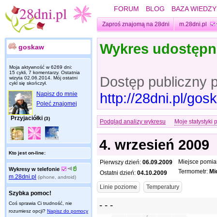
FORUM
BLOG
BAZA WIEDZY
Zaproś znajomą na 28dni
m.28dni.pl
Wykres udostęp
goskaw
Moja aktywność w 6269 dni:
15 cykli, 7 komentarzy. Ostatnia
Dostęp publiczny 
wizyta
02.06.2014
. Mój ostatni
cykl się skończył.
http://28dni.pl/go
Napisz do mnie
Poleć znajomej
Przyjaciółki
(3)
Podgląd analizy wykresu
Moje statystyki 
4. wrzesień 2009
Kto jest on-line:
Miejsce pomia
Pierwszy dzień:
06.09.2009
Wykresy w telefonie
Termometr:
Mi
Ostatni dzień:
04.10.2009
m.28dni.pl
(iphone, android)
Szybka pomoc!
Coś sprawia Ci trudność, nie
rozumiesz opcji?
Napisz do pomocy