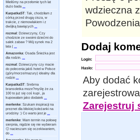
Mieliśmy na przełomie tych lat
dużo bada
...
wdzieczna z
KarpatkaST
:
Tak, chodziłam z
córką przed drugą cisza, w
Powodzenia 
trakcie, z niemowlakiem i z
dwójką bawiących
...
rozmal
:
Dziewczyny, Czy
chodzicie ze swoimi dziećmi do
salek zabaw ? Mój synek ma 2
Dodaj kom
lata (
...
Amazonka
:
Osada Śnieżka jest
dla rodzin.
...
Login:
rozmal
:
Dziewczyny czy macie
Hasło:
do polecenia jakiś hotel w Polsce
(góry/morze/mazury) idealny dla
Aby dodać k
rodzin
...
KarpatkaST
:
Srebrna
bransoletka moze?myślę że za
zarejestrow
100 to już się coś kupi , ja
kupowałam jako dodatek
...
Zarejestruj 
merlenke
:
Szukam inspiracji na
preznet dla bliskiej koleżanki na
urodziny :) Co warto jest je
...
merlenke
:
Mam termin na połowę
sierpnia, nigdzie się nie wybieram
🙂 nacieszam się oczekiwaniem,
do
...