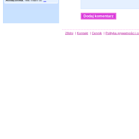
Amazonka
:
Nie mam tv.
...
28dni
|
Kontakt
|
Cennik
|
Polityka prywatności i 