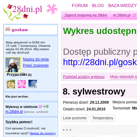
FORUM
BLOG
BAZA WIEDZY
Zaproś znajomą na 28dni
m.28dni.pl
Wykres udostęp
goskaw
Moja aktywność w 6268 dni:
15 cykli, 7 komentarzy. Ostatnia
Dostęp publiczny 
wizyta
02.06.2014
. Mój ostatni
cykl się skończył.
http://28dni.pl/go
Napisz do mnie
Poleć znajomej
Przyjaciółki
(3)
Podgląd analizy wykresu
Moje statystyki 
8. sylwestrowy
Kto jest on-line:
Miejsce pomia
Pierwszy dzień:
29.12.2009
Wykresy w telefonie
Termometr:
Mi
Ostatni dzień:
24.01.2010
m.28dni.pl
(iphone, android)
Szybka pomoc!
Coś sprawia Ci trudność, nie
rozumiesz opcji?
Napisz do pomocy