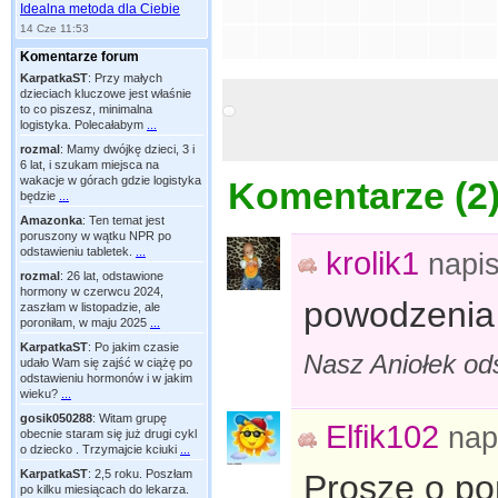
Idealna metoda dla Ciebie
14 Cze 11:53
Komentarze forum
KarpatkaST
:
Przy małych
dzieciach kluczowe jest właśnie
to co piszesz, minimalna
logistyka. Polecałabym
...
rozmal
:
Mamy dwójkę dzieci, 3 i
6 lat, i szukam miejsca na
wakacje w górach gdzie logistyka
Komentarze (
2
będzie
...
Amazonka
:
Ten temat jest
poruszony w wątku NPR po
krolik1
odstawieniu tabletek.
...
napi
rozmal
:
26 lat, odstawione
hormony w czerwcu 2024,
powodzenia
zaszłam w listopadzie, ale
poroniłam, w maju 2025
...
KarpatkaST
:
Po jakim czasie
Nasz Aniołek od
udało Wam się zajść w ciążę po
odstawieniu hormonów i w jakim
wieku?
...
gosik050288
:
Witam grupę
Elfik102
nap
obecnie staram się już drugi cykl
o dziecko . Trzymajcie kciuki
...
KarpatkaST
:
2,5 roku. Poszłam
Proszę o pom
po kilku miesiącach do lekarza.