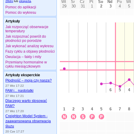
28dni
lub
eksperta
.
Pomoc do aplikacji
Pomoc do wykresu
Artykuły
Jak rozpocząć obserwacje
temperatury
Jak rozpoznać powrót do
płodności po porodzie
Jak wykonać analizę wykresu
Fazy cyklu a objawy płodności
Owulacja – fakty i mity
Przemiany hormonalne w
cyklu miesiączkowym
Artykuły eksperckie
Płodność – moja czy nasza?
27 Wrz 17:22
FAM i... nastolatki
27 Wrz 17:21
Dlaczego warto stosować
FAM?
27 Wrz 17:20
Creighton Model System -
zaawansowana obserwacja
śluzu
20 Cze 17:27