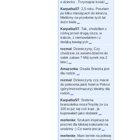
o dziecko . Trzymajcie kciuki
...
KarpatkaST
:
2,5 roku. Poszłam
po kilku miesiącach do lekarza.
Mieliśmy na przełomie tych lat
dużo bada
...
KarpatkaST
:
Tak, chodziłam z
córką przed drugą cisza, w
trakcie, z niemowlakiem i z
dwójką bawiących
...
rozmal
:
Dziewczyny, Czy
chodzicie ze swoimi dziećmi do
salek zabaw ? Mój synek ma 2
lata (
...
Amazonka
:
Osada Śnieżka jest
dla rodzin.
...
rozmal
:
Dziewczyny czy macie
do polecenia jakiś hotel w Polsce
(góry/morze/mazury) idealny dla
rodzin
...
KarpatkaST
:
Srebrna
bransoletka moze?myślę że za
100 to już się coś kupi , ja
kupowałam jako dodatek
...
merlenke
:
Szukam inspiracji na
preznet dla bliskiej koleżanki na
urodziny :) Co warto jest je
...
merlenke
:
Mam termin na połowę