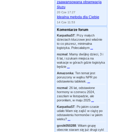
zaawansowana obserwacja
śluzu
20 Cze 17:27
Idealna metoda dla Ciebie
14 Cze 11:53
Komentarze forum
KarpatkaST
:
Przy małych
dzieciach kluczowe jest właśnie
to co piszesz, minimalna
logistyka. Polecałabym
...
rozmal
:
Mamy dwójkę dzieci, 3 i
6 lat, i szukam miejsca na
wakacje w górach gdzie logistyka
będzie
...
Amazonka
:
Ten temat jest
poruszony w wątku NPR po
odstawieniu tabletek.
...
rozmal
:
26 lat, odstawione
hormony w czerwcu 2024,
zaszłam w listopadzie, ale
poroniłam, w maju 2025
...
KarpatkaST
:
Po jakim czasie
udało Wam się zajść w ciążę po
odstawieniu hormonów i w jakim
wieku?
...
gosik050288
:
Witam grupę
obecnie staram się już drugi cykl