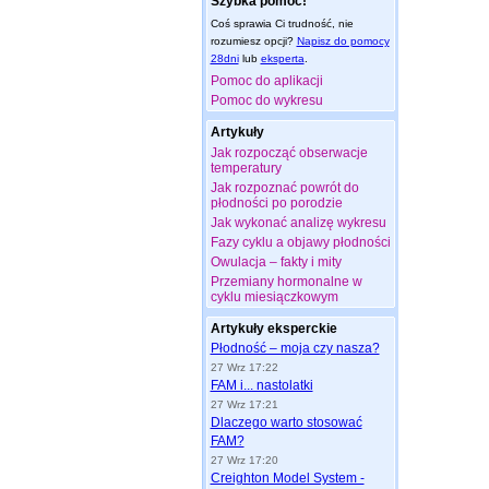
Szybka pomoc!
Coś sprawia Ci trudność, nie
rozumiesz opcji?
Napisz do pomocy
28dni
lub
eksperta
.
Pomoc do aplikacji
Pomoc do wykresu
Artykuły
Jak rozpocząć obserwacje
temperatury
Jak rozpoznać powrót do
płodności po porodzie
Jak wykonać analizę wykresu
Fazy cyklu a objawy płodności
Owulacja – fakty i mity
Przemiany hormonalne w
cyklu miesiączkowym
Artykuły eksperckie
Płodność – moja czy nasza?
27 Wrz 17:22
FAM i... nastolatki
27 Wrz 17:21
Dlaczego warto stosować
FAM?
27 Wrz 17:20
Creighton Model System -