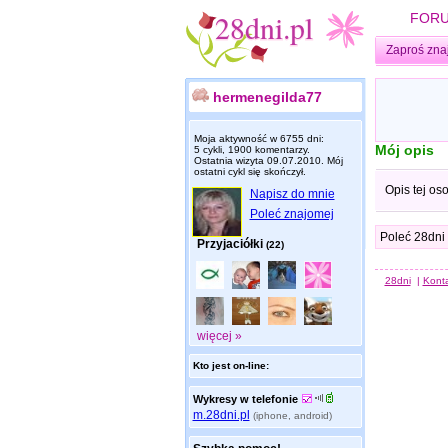
FOR
Zaproś zna
hermenegilda77
Moja aktywność w 6755 dni:
Mój opis
5 cykli, 1900 komentarzy.
Ostatnia wizyta
09.07.2010
. Mój
ostatni cykl się skończył.
Opis tej os
Napisz do mnie
Poleć znajomej
Poleć 28dni
Przyjaciółki
(22)
28dni
|
Kont
więcej »
Kto jest on-line:
Wykresy w telefonie
m.28dni.pl
(iphone, android)