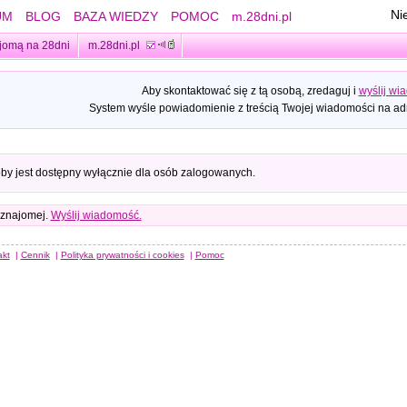
Ni
UM
BLOG
BAZA WIEDZY
POMOC
m.28dni.pl
jomą na 28dni
m.28dni.pl
Aby skontaktować się z tą osobą, zredaguj i
wyślij wi
System wyśle powiadomienie z treścią Twojej wiadomości na adr
oby jest dostępny wyłącznie dla osób zalogowanych.
 znajomej.
Wyślij wiadomość.
akt
|
Cennik
|
Polityka prywatności i cookies
|
Pomoc