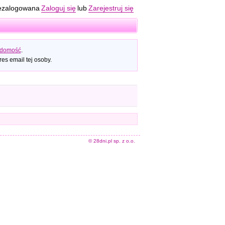
ezalogowana
Zaloguj się
lub
Zarejestruj się
adomość
.
es email tej osoby.
© 28dni.pl sp. z o.o.