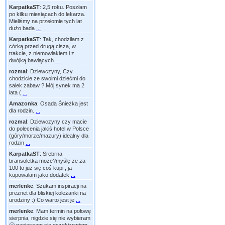
KarpatkaST
:
2,5 roku. Poszłam
po kilku miesiącach do lekarza.
Mieliśmy na przełomie tych lat
dużo bada
...
KarpatkaST
:
Tak, chodziłam z
córką przed drugą cisza, w
trakcie, z niemowlakiem i z
dwójką bawiących
...
rozmal
:
Dziewczyny, Czy
chodzicie ze swoimi dziećmi do
salek zabaw ? Mój synek ma 2
lata (
...
Amazonka
:
Osada Śnieżka jest
dla rodzin.
...
rozmal
:
Dziewczyny czy macie
do polecenia jakiś hotel w Polsce
(góry/morze/mazury) idealny dla
rodzin
...
KarpatkaST
:
Srebrna
bransoletka moze?myślę że za
100 to już się coś kupi , ja
kupowałam jako dodatek
...
merlenke
:
Szukam inspiracji na
preznet dla bliskiej koleżanki na
urodziny :) Co warto jest je
...
merlenke
:
Mam termin na połowę
sierpnia, nigdzie się nie wybieram