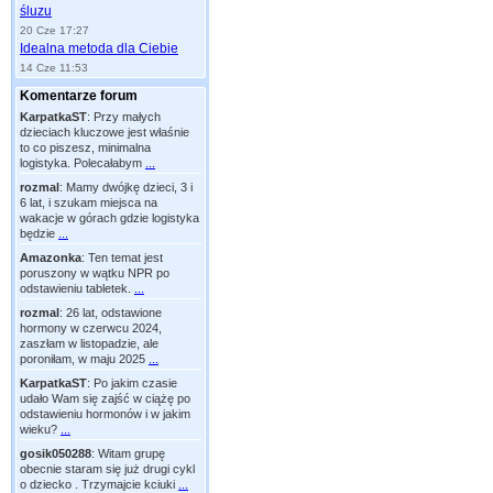
śluzu
20 Cze 17:27
Idealna metoda dla Ciebie
14 Cze 11:53
Komentarze forum
KarpatkaST
:
Przy małych
dzieciach kluczowe jest właśnie
to co piszesz, minimalna
logistyka. Polecałabym
...
rozmal
:
Mamy dwójkę dzieci, 3 i
6 lat, i szukam miejsca na
wakacje w górach gdzie logistyka
będzie
...
Amazonka
:
Ten temat jest
poruszony w wątku NPR po
odstawieniu tabletek.
...
rozmal
:
26 lat, odstawione
hormony w czerwcu 2024,
zaszłam w listopadzie, ale
poroniłam, w maju 2025
...
KarpatkaST
:
Po jakim czasie
udało Wam się zajść w ciążę po
odstawieniu hormonów i w jakim
wieku?
...
gosik050288
:
Witam grupę
obecnie staram się już drugi cykl
o dziecko . Trzymajcie kciuki
...