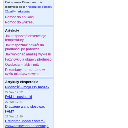
Coś sprawia Ci trudność, nie
rozumiesz opcji?
Napisz do pomocy
28dni
lub
eksperta
.
Pomoc do aplikacji
Pomoc do wykresu
Artykuły
Jak rozpocząć obserwacje
temperatury
Jak rozpoznać powrót do
płodności po porodzie
Jak wykonać analizę wykresu
Fazy cyklu a objawy płodności
Owulacja – fakty i mity
Przemiany hormonalne w
cyklu miesiączkowym
Artykuły eksperckie
Płodność – moja czy nasza?
27 Wrz 17:22
FAM i... nastolatki
27 Wrz 17:21
Dlaczego warto stosować
FAM?
27 Wrz 17:20
Creighton Model System -
zaawansowana obserwacja