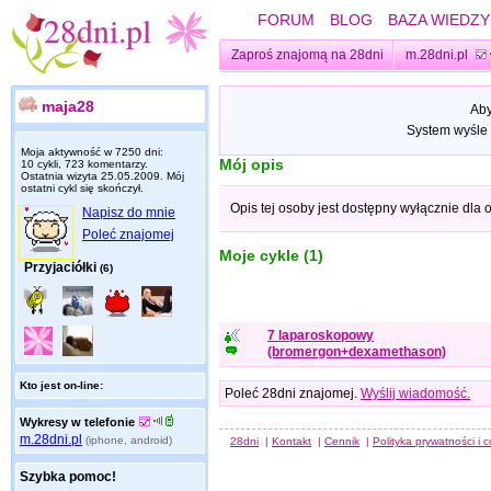
FORUM
BLOG
BAZA WIEDZY
Zaproś znajomą na 28dni
m.28dni.pl
maja28
Aby
System wyśle 
Moja aktywność w 7250 dni:
Mój opis
10 cykli, 723 komentarzy.
Ostatnia wizyta
25.05.2009
. Mój
ostatni cykl się skończył.
Opis tej osoby jest dostępny wyłącznie dla
Napisz do mnie
Poleć znajomej
Moje cykle (1)
Przyjaciółki
(6)
7 laparoskopowy
(bromergon+dexamethason)
Kto jest on-line:
Poleć 28dni znajomej.
Wyślij wiadomość.
Wykresy w telefonie
m.28dni.pl
(iphone, android)
28dni
|
Kontakt
|
Cennik
|
Polityka prywatności i 
Szybka pomoc!